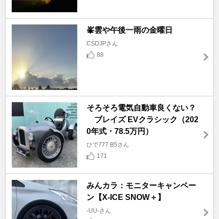
峯雲や午後一雨の金曜日
CSDJPさん
88
そろそろ電気自動車良くない？
ブレイズ EVクラシック（202
0年式・78.5万円）
ひで777 B5さん
171
みんカラ：モニターキャンペー
ン【X-ICE SNOW＋】
-UU-さん