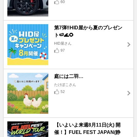
60
第7弾‼️HID屋から夏のプレゼン
ト🍉🌊🌻
HID屋さん
97
庭には二羽…
たけぼこさん
52
【いよいよ来週8月11日(火) 開
催！】FUEL FEST JAPAN(静