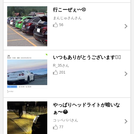
行こーぜぇ〰️⚾
まんじゅさんさん
56
いつもありがとうございます🙇‍♂️
R_35さん
201
やっぱりヘッドライトが暗いな
ぁ〜😂
コッペパパさん
77