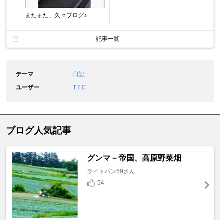
またまた、久々ブログ♪
記事一覧
テーマ
日記
ユーザー
T.T.C
ブログ人気記事
グンマ－帝国、高原野菜畑
ライトバン59さん
54