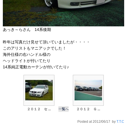
あっき～らさん 14系後期
昨年は写真だけ見せて頂いていましたが・・・・
このアリストもマニアックでした！
海外仕様の右ハンドル様の
ヘッドライトが付いてたり
14系純正電動カーテンが付いてたり♪
２０１２ セ ...
一覧へ
２０１２ Ｇ ...
Posted at 2012/06/17 by
T.T.C