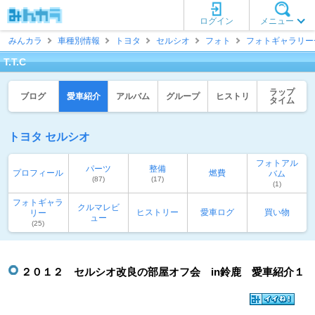
ログイン
メニュー
みんカラ
車種別情報
トヨタ
セルシオ
フォト
フォトギャラリー
T.T.C
ラップ
ブログ
愛車紹介
アルバム
グループ
ヒストリ
タイム
トヨタ セルシオ
フォトアル
パーツ
整備
プロフィール
燃費
バム
(87)
(17)
(1)
フォトギャラ
クルマレビ
ヒストリー
愛車ログ
買い物
リー
ュー
(25)
２０１２ セルシオ改良の部屋オフ会 in鈴鹿 愛車紹介１