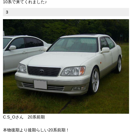
10系で来てくれました♪
3
C.S_Oさん 20系前期
本物後期より後期らしい20系前期！