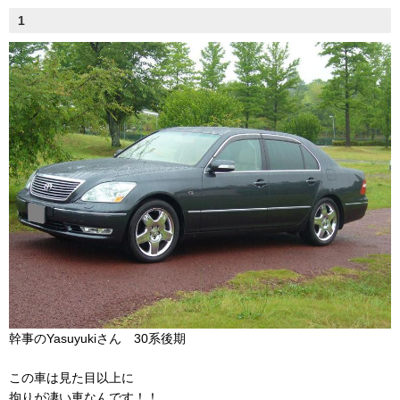
1
幹事のYasuyukiさん 30系後期
この車は見た目以上に
拘りが凄い車なんです！！