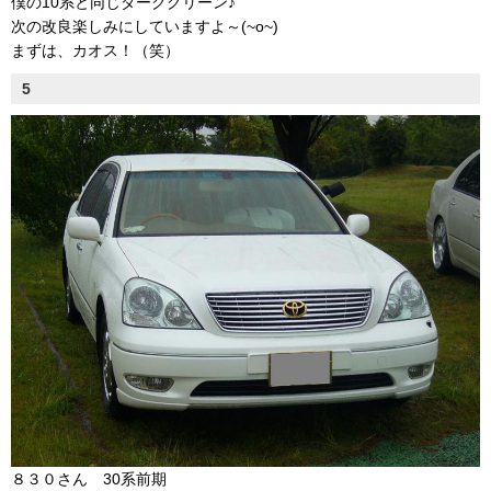
僕の10系と同じダークグリーン♪
次の改良楽しみにしていますよ～(~o~)
まずは、カオス！（笑）
5
８３０さん 30系前期