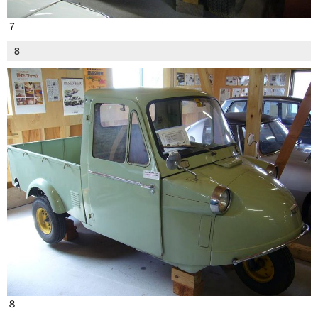
７
8
８