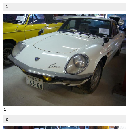
1
１
2