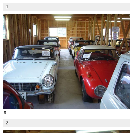
1
９
2