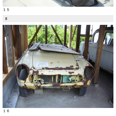
１５
8
１６