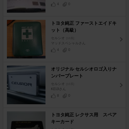
4
0
トヨタ純正 ファーストエイドキ
ット（高級）
セルシオ
[10系]
マッドスペシャルさん
4
0
オリジナル セルシオロゴ入りナ
ンバープレート
セルシオ
[10系]
KEIJIさん
8
0
トヨタ純正 レクサス用 スペア
キーカード