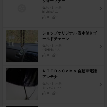
クオープナー
セルシオ
[10系]
hirohitoさん
0
0
ショップオリジナル 香水付きゴ
ールドチェーン
セルシオ
[10系]
☆SHIN☆さん
0
0
ＮＴＴＤｏＣｏＭｏ 自動車電話
アンテナ
セルシオ
[10系]
まちゃみぃさん
0
0