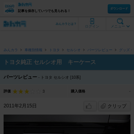
ダウンロード
記事を保存していつでも見られる！
みんカラとは？
ログイン
メニュー
みんカラ
車種別情報
トヨタ
セルシオ
パーツレビュー
グッズ・
トヨタ純正 セルシオ用 キーケース
パーツレビュー
トヨタ セルシオ [10系]
3
評価
購入価格
-
2011年2月15日
クリップ