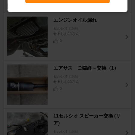
5
エンジンオイル漏れ
セルシオ
[10系]
せるしお11さん
6
エアサス ご臨終～交換（1）
セルシオ
[10系]
せるしお11さん
0
11セルシオ スピーカー交換 (リ
ア)
セルシオ
[10系]