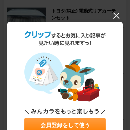
トヨタ(純正) 電動式リアカーテ
ンセット
セルシオ
[10系]
KEIJIさん
9
RIZOIL GT-RS 20W-50
セルシオ
[10系]
さんだいめバヤシオさん
7
トヨタ(純正) グランドスペアタ
イヤ
セルシオ
[10系]
KEIJIさん
会員登録をして使う