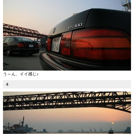
う～ん、イイ感じ♪
4