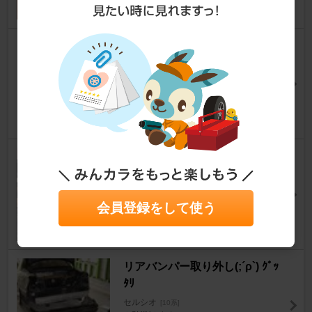
ワコー サイドウインドーカーテ
ン
セルシオ
[10系]
おいおい、やまちゃんさん
0
レストアは続く……
セルシオ
[10系]
GARAGEFUNKYさん
9
会員登録をして使う
リアバンパー取り外し(;´ρ`) ｸﾞｯ
ﾀﾘ
セルシオ
[10系]