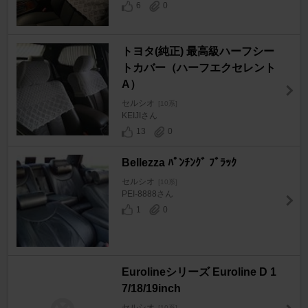
6
0
トヨタ(純正) 最高級ハーフシー
トカバー（ハーフエクセレント
A）
セルシオ
[10系]
KEIJIさん
13
0
Bellezza ﾊﾟﾝﾁﾝｸﾞ ﾌﾞﾗｯｸ
セルシオ
[10系]
PEI-8888さん
1
0
Eurolineシリーズ Euroline D 1
7/18/19inch
セルシオ
[10系]