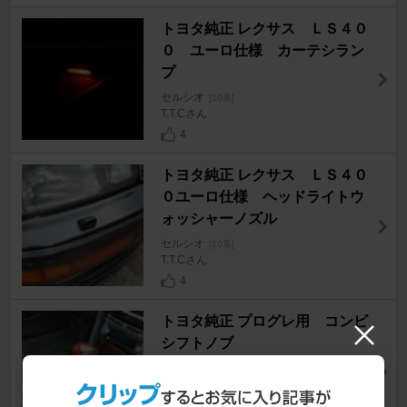
トヨタ純正 レクサス ＬＳ４０
０ ユーロ仕様 カーテシラン
プ
セルシオ
[10系]
T.T.Cさん
4
トヨタ純正 レクサス ＬＳ４０
０ユーロ仕様 ヘッドライトウ
ォッシャーノズル
セルシオ
[10系]
T.T.Cさん
4
トヨタ純正 プログレ用 コンビ
シフトノブ
セルシオ
[10系]
T.T.Cさん
2