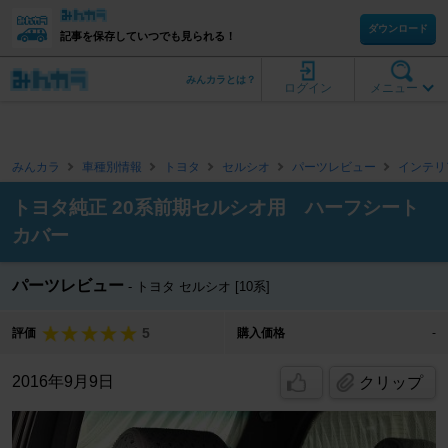
ダウンロード
記事を保存していつでも見られる！
みんカラとは？
ログイン
メニュー
みんカラ
車種別情報
トヨタ
セルシオ
パーツレビュー
インテリ
トヨタ純正 20系前期セルシオ用 ハーフシート
カバー
パーツレビュー
トヨタ セルシオ [10系]
5
評価
購入価格
-
2016年9月9日
クリップ