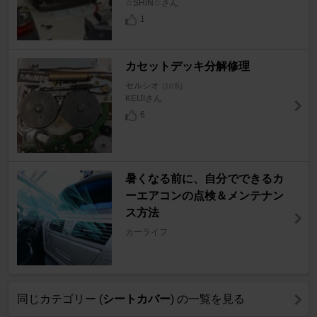
☆SHIN☆さん
1
カセットデッキ分解修理
セルシオ
[10系]
KEIJIさん
6
暑くなる前に、自分でできるカ
ーエアコンの点検＆メンテナン
ス方法
カーライフ
同じカテゴリー (
シートカバー
) の一覧を見る