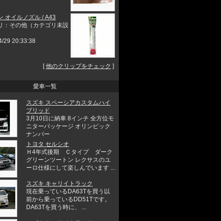
 オイルノズル / A43
リ：その他（カテゴリ未設
4/29 20:33:38
[
他のクリップをチェック
]
愛車一覧
スズキ スペーシアカスタムハイ
ブリッド
3月10日に納車 8インチ 全方位モ
ニターパッケージ オリンピック
ナンバー
トヨタ セルシオ
Ｈ4年式後期 Ｃタイプ ダーク
グリーンツートン レクサスのユ
ーロ仕様にして楽しんでいます ...
スズキ キャリイトラック
現在乗っているDA63Tを買う以
前から乗っているDD51Tです。
DA63Tを買う時に、 ...