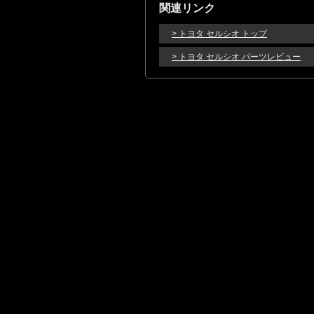
関連リンク
> トヨタ セルシオ トップ
> トヨタ セルシオ パーツレビュー