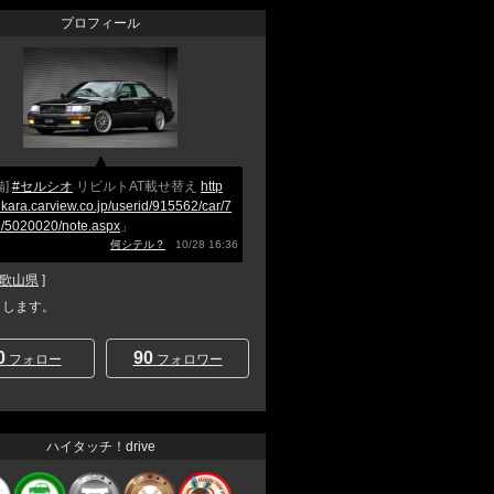
プロフィール
備]
#セルシオ
リビルトAT載せ替え
http
nkara.carview.co.jp/userid/915562/car/7
/5020020/note.aspx
」
何シテル？
10/28 16:36
歌山県
]
と申します。
0
90
フォロー
フォロワー
ハイタッチ！drive