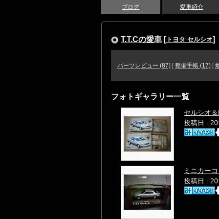
ブログ
愛車紹介
T.T.Cの愛車
[
]
トヨタ セルシオ
パーツレビュー (87)
|
整備手帳 (17)
|
フォトギャラリー一覧
セルシオ＆
投稿日 : 2
ミニカーコ
投稿日 : 2