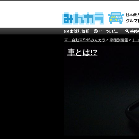
車・自動車SNSみんカラ
>
車種別情報
>
ト
車とは!?