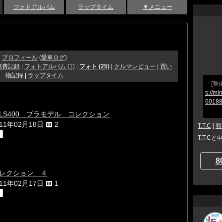
フォトアルバム
ラップタイム
▼メニュー
プロフィール
(
愛車ログ
)
燃費記録
|
フォトアルバム (1)
|
フォト (25)
|
クルマレビュー
|
買い
物記録
|
ラップタイム
「[整
s://mi
60188
LS400 プラモデル コレクション
011年02月18日
2
T.T.C
[
和
T.T.C
8
レクション ４
011年02月17日
1