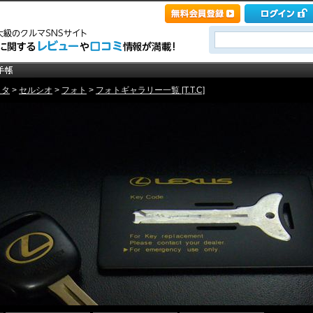
ヨタ
>
セルシオ
>
フォト
>
フォトギャラリー一覧 [T.T.C]