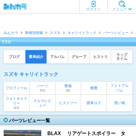
ログイン
メニュー
みんカラ
車種別情報
スズキ
キャリイトラック
パーツレビュー
T.T.C
ラップ
ブログ
愛車紹介
アルバム
グループ
ヒストリ
タイム
スズキ キャリイトラック
フォトアル
パーツ
整備
プロフィール
燃費
バム
(51)
(8)
フォトギャラ
クルマレビ
ヒストリー
愛車ログ
買い物
リー
ュー
(13)
パーツレビュー一覧
BLAX リアゲートスポイラー タ