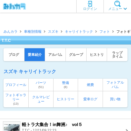
ログイン
メニュー
みんカラ
車種別情報
スズキ
キャリイトラック
フォト
フォトギャ
T.T.C
ラップ
ブログ
愛車紹介
アルバム
グループ
ヒストリ
タイム
スズキ キャリイトラック
フォトアル
パーツ
整備
プロフィール
燃費
バム
(51)
(8)
フォトギャラ
クルマレビ
ヒストリー
愛車ログ
買い物
リー
ュー
(13)
軽トラ大集合！in舞洲♪ vol５
T.T.C - 12/11/09 22:23