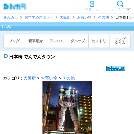
ログイン
メニュー
みんカラ
おすすめスポット
大阪府
お買い物
その他
日本橋 [T.T.
T.T.C
ラップ
ブログ
愛車紹介
アルバム
グループ
ヒストリ
タイム
日本橋 でんでんタウン
カテゴリ :
大阪府
>
お買い物
>
その他