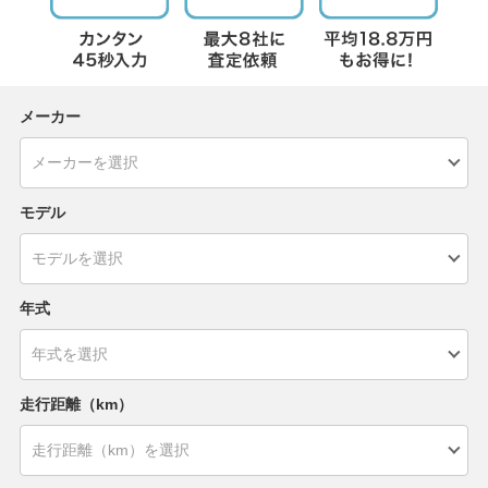
メーカー
モデル
年式
走行距離（km）