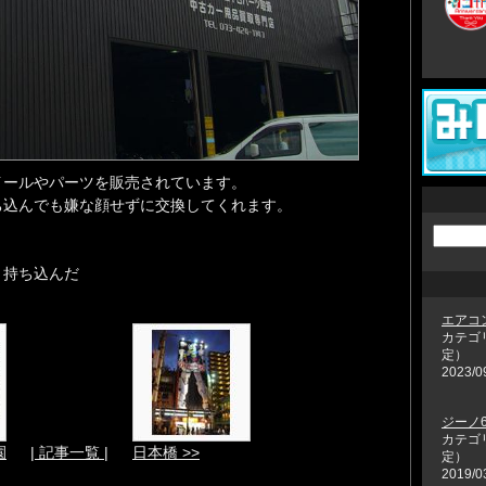
イールやパーツを販売されています。
ち込んでも嫌な顔せずに交換してくれます。
。
と持ち込んだ
エアコ
カテゴ
定）
2023/0
ジーノ6
カテゴ
園
| 記事一覧 |
日本橋 >>
定）
2019/0