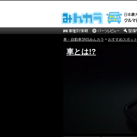
車・自動車SNSみんカラ
>
おすすめスポッ
車とは!?