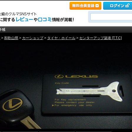
ト
>
和歌山県
>
カーショップ
>
タイヤ・ホイール
>
センターアップ築港 [T.T.C]