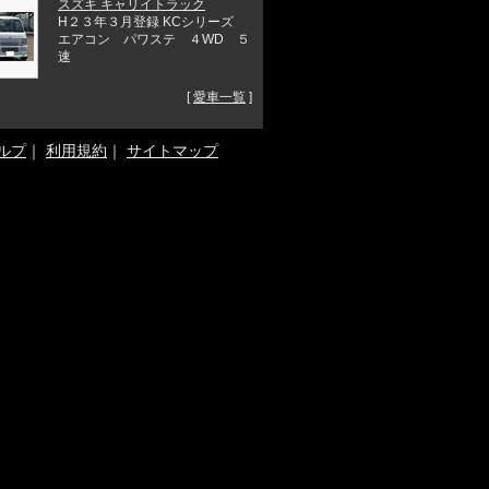
スズキ キャリイトラック
H２３年３月登録 KCシリーズ
エアコン パワステ ４WD ５
速
[
愛車一覧
]
ルプ
｜
利用規約
｜
サイトマップ