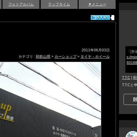
フォトアルバム
ラップタイム
▼メニュー
2011年06月03日
「[整
カテゴリ :
和歌山県
>
カーショップ
>
タイヤ・ホイール
s://mi
60188
T.T.C
[
和
T.T.C
8