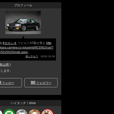
プロフィール
備]
#セルシオ
リビルトAT載せ替え
http
nkara.carview.co.jp/userid/915562/car/7
/5020020/note.aspx
」
何シテル？
10/28 16:36
歌山県
]
と申します。
0
90
フォロー
フォロワー
ハイタッチ！drive