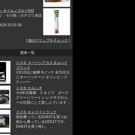
 オイルノズル / A43
リ：その他（カテゴリ未設
4/29 20:33:38
[
他のクリップをチェック
]
愛車一覧
スズキ スペーシアカスタムハイ
ブリッド
3月10日に納車 8インチ 全方位モ
ニターパッケージ オリンピック
ナンバー
トヨタ セルシオ
Ｈ4年式後期 Ｃタイプ ダーク
グリーンツートン レクサスのユ
ーロ仕様にして楽しんでいます ...
スズキ キャリイトラック
現在乗っているDA63Tを買う以
前から乗っているDD51Tです。
DA63Tを買う時に、 ...