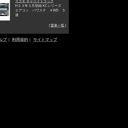
スズキ キャリイトラック
H２３年３月登録 KCシリーズ
エアコン パワステ ４WD ５
速
[
愛車一覧
]
ルプ
｜
利用規約
｜
サイトマップ