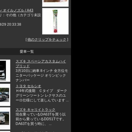
 オイルノズル / A43
リ：その他（カテゴリ未設
4/29 20:33:38
[
他のクリップをチェック
]
愛車一覧
スズキ スペーシアカスタムハイ
ブリッド
3月10日に納車 8インチ 全方位モ
ニターパッケージ オリンピック
ナンバー
トヨタ セルシオ
Ｈ4年式後期 Ｃタイプ ダーク
グリーンツートン レクサスのユ
ーロ仕様にして楽しんでいます ...
スズキ キャリイトラック
現在乗っているDA63Tを買う以
前から乗っているDD51Tです。
DA63Tを買う時に、 ...