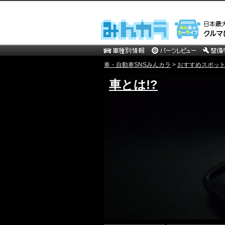
車・自動車SNSみんカラ
>
おすすめスポッ
車とは!?