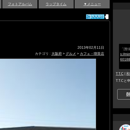
フォトアルバム
ラップタイム
▼メニュー
2013年02月11日
「[整
カテゴリ :
大阪府
>
グルメ
>
カフェ・喫茶店
s://mi
60188
T.T.C
[
和
T.T.C
8