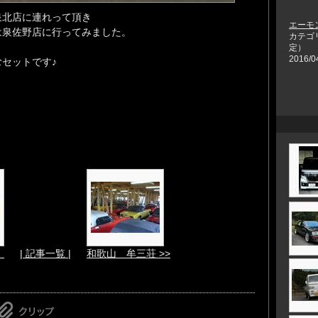
泉北店に連れって頂き
エーモン
は泉佐野店に行ってみました。
カテゴ
定）
2016/0
セットです♪
）
| 記事一覧 |
和歌山 牟三荘 >>