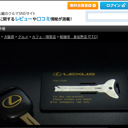
ト
>
大阪府
>
グルメ
>
カフェ・喫茶店
>
桜珈琲 泉佐野店 [T.T.C]