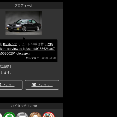
プロフィール
備]
#セルシオ
リビルトAT載せ替え
http
nkara.carview.co.jp/userid/915562/car/7
/5020020/note.aspx
」
何シテル？
10/28 16:36
歌山県
]
と申します。
0
90
フォロー
フォロワー
ハイタッチ！drive