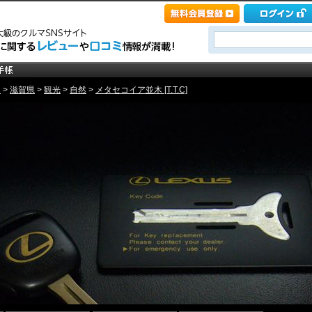
ト
>
滋賀県
>
観光
>
自然
>
メタセコイア並木 [T.T.C]