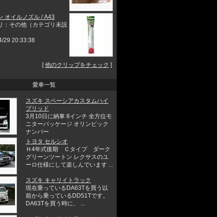
 オイルノズル / A43
リ：その他（カテゴリ未設
4/29 20:33:38
[
他のクリップをチェック
]
愛車一覧
スズキ スペーシアカスタムハイ
ブリッド
3月10日に納車 8インチ 全方位モ
ニターパッケージ オリンピック
ナンバー
トヨタ セルシオ
Ｈ4年式後期 Ｃタイプ ダーク
グリーンツートン レクサスのユ
ーロ仕様にして楽しんでいます ...
スズキ キャリイトラック
現在乗っているDA63Tを買う以
前から乗っているDD51Tです。
DA63Tを買う時に、 ...