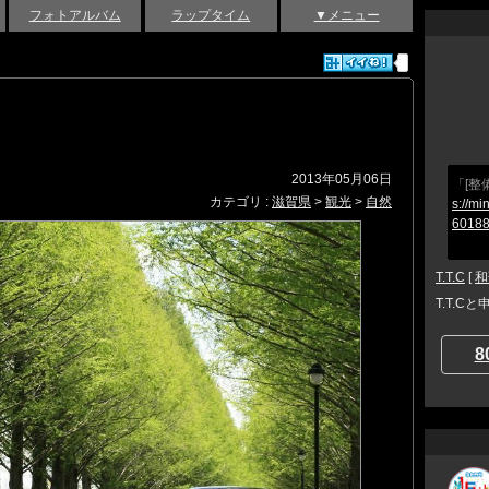
フォトアルバム
ラップタイム
▼メニュー
2013年05月06日
「[整
カテゴリ :
滋賀県
>
観光
>
自然
s://mi
60188
T.T.C
[
和
T.T.C
8