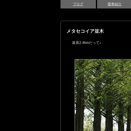
ブログ
愛車紹介
メタセコイア並木
延長2.4kmだって♪