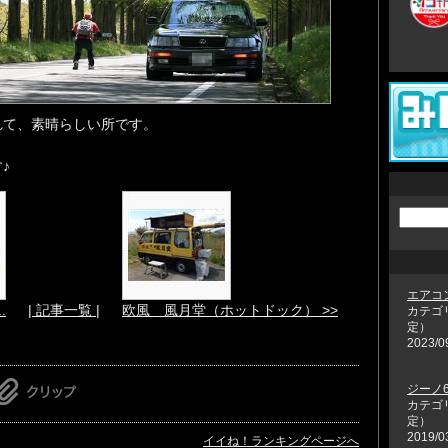
れて、素晴らしい所です。
♪
エアコ
.
| 記事一覧 |
欧風 風月堂（ホットドック） >>
カテゴ
定）
2023/0
ジーノ6
カテゴ
定）
2019/0
イイね！ランキングページへ