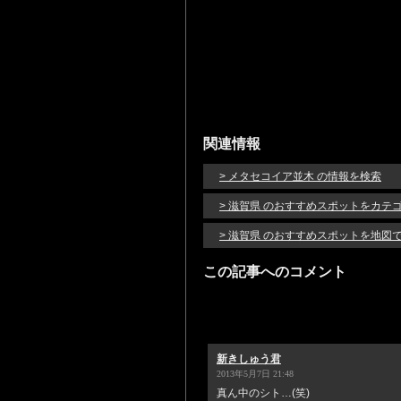
関連情報
> メタセコイア並木 の情報を検索
> 滋賀県 のおすすめスポットをカテ
> 滋賀県 のおすすめスポットを地図
この記事へのコメント
新きしゅう君
2013年5月7日 21:48
真ん中のシト…(笑)