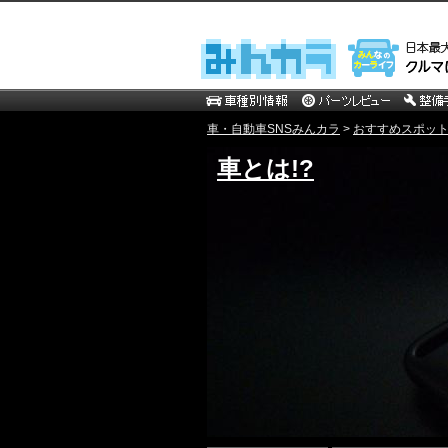
車・自動車SNSみんカラ
>
おすすめスポッ
車とは!?