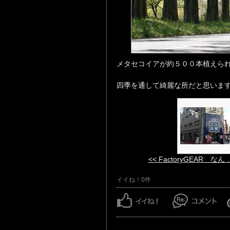
メタセコイアが約５００本植えら
四季を通して綺麗な所だと思います
<< FactoryGEAR なん ..
イイね！0件