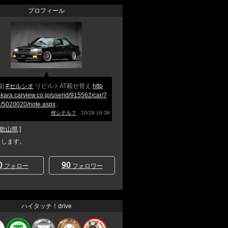
プロフィール
備]
#セルシオ
リビルトAT載せ替え
http
nkara.carview.co.jp/userid/915562/car/7
/5020020/note.aspx
」
何シテル？
10/28 16:36
歌山県
]
と申します。
0
90
フォロー
フォロワー
ハイタッチ！drive