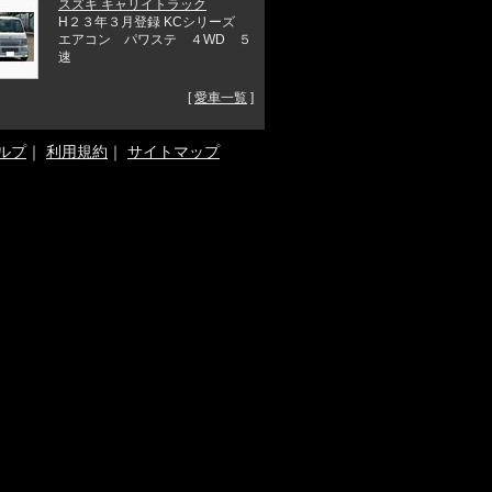
スズキ キャリイトラック
H２３年３月登録 KCシリーズ
エアコン パワステ ４WD ５
速
[
愛車一覧
]
ルプ
｜
利用規約
｜
サイトマップ