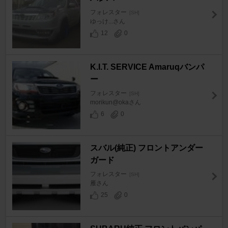
フォレスター
[SH]
ゆっけ...さん
12
0
K.I.T. SERVICE Amaruqバンパ
ー
フォレスター
[SH]
morikun@okaさん
6
0
スバル(純正) フロントアンダー
ガード
フォレスター
[SH]
雁さん
25
0