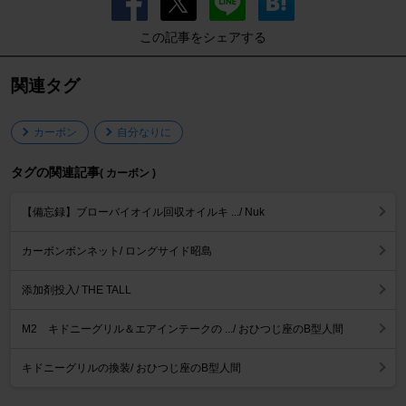
この記事をシェアする
関連タグ
カーボン
自分なりに
タグの関連記事
( カーボン )
【備忘録】ブローバイオイル回収オイルキ .../ Nuk
カーボンボンネット/ ロングサイド昭島
添加剤投入/ THE TALL
M2 キドニーグリル＆エアインテークの .../ おひつじ座のB型人間
キドニーグリルの換装/ おひつじ座のB型人間