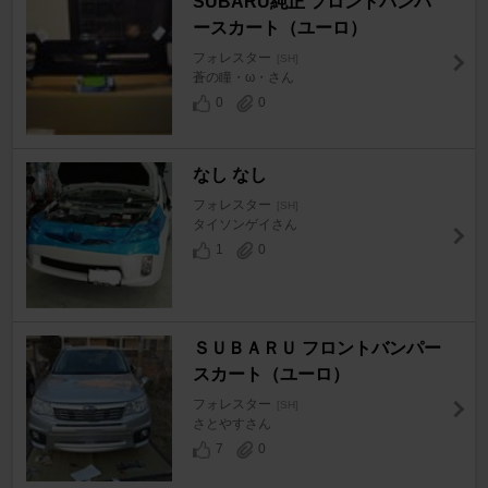
SUBARU純正 フロントバンパ
ースカート（ユーロ）
フォレスター
[SH]
蒼の瞳・ω・さん
0
0
なし なし
フォレスター
[SH]
タイソンゲイさん
1
0
ＳＵＢＡＲＵ フロントバンパー
スカート（ユーロ）
フォレスター
[SH]
さとやすさん
7
0