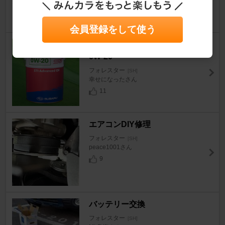
13
会員登録をして使う
スバル(純正) STI Advanced Oil
0W-20
フォレスター
[SH]
幸せになったさん
11
エアコンDIY修理
フォレスター
[SH]
peace1001さん
9
バッテリー交換
フォレスター
[SH]