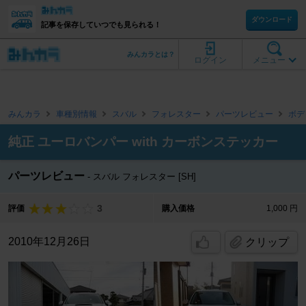
ダウンロード
記事を保存していつでも見られる！
みんカラとは？
ログイン
メニュー
みんカラ
車種別情報
スバル
フォレスター
パーツレビュー
ボデ
純正 ユーロバンパー with カーボンステッカー
パーツレビュー
スバル フォレスター [SH]
3
評価
購入価格
1,000 円
2010年12月26日
クリップ