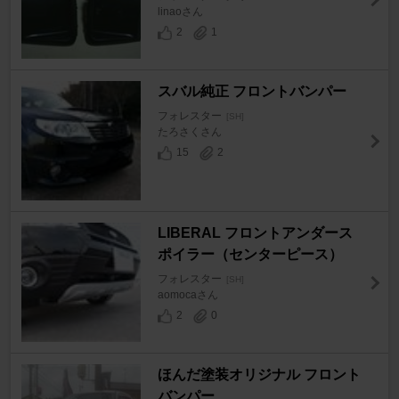
linaoさん
2
1
スバル純正 フロントバンパー
フォレスター
[SH]
たろさくさん
15
2
LIBERAL フロントアンダース
ポイラー（センターピース）
フォレスター
[SH]
aomocaさん
2
0
ほんだ塗装オリジナル フロント
バンパー