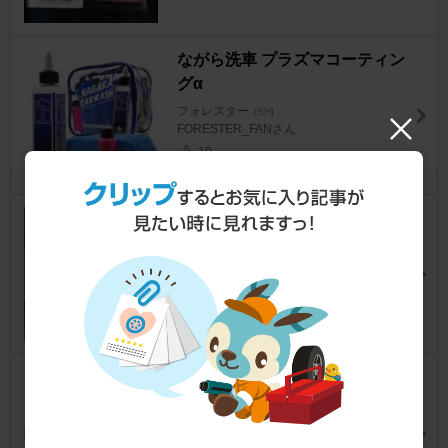
ながら洗車 プラズマコーティン
グα
フォレスター
[SH]
FORESTER_FANさん
19
RECARO Sportster
フォレスター
[SH]
K.hayaさん
15
BONFORM 3Dグリップカーボ
ンハンドルカバー
フォレスター
[SH]
雁さん