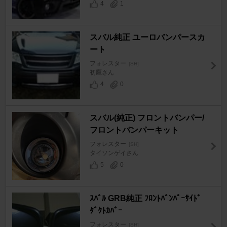
4
1
スバル純正 ユーロバンパースカ
ート
フォレスター
[SH]
初鷹さん
4
0
スバル(純正) フロントバンパー/
フロントバンパーキット
フォレスター
[SH]
タイソンゲイさん
5
0
ｽﾊﾞﾙ GRB純正 ﾌﾛﾝﾄﾊﾞﾝﾊﾟｰｻｲﾄﾞ
ﾀﾞｸﾄｶﾊﾞｰ
フォレスター
[SH]