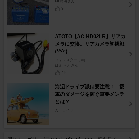
Mt.鳥海さん
9
ATOTO【AC-HD02LR】リアカ
メラに交換。リアカメラ初挑戦
(*^^*)
フォレスター
[SH]
はま さんさん
49
海辺ドライブ派は要注意！ 愛
車のダメージを防ぐ重要メンテ
とは？
カーライフ