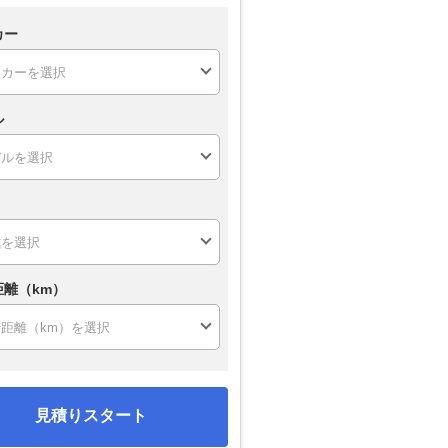
カー
ル
距離（km）
見積りスタート