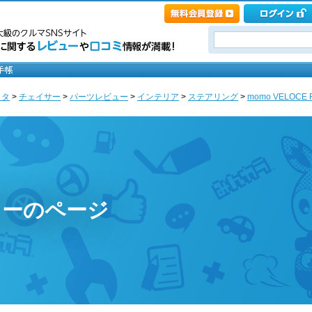
ヨタ
>
チェイサー
>
パーツレビュー
>
インテリア
>
ステアリング
>
momo VELOCE
ターのページ