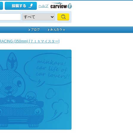
ヘルプ
 RACING (350mm) [７ｔｈマイスター]