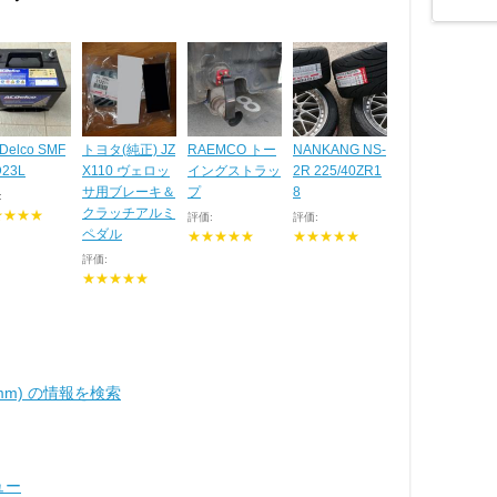
Delco SMF
トヨタ(純正) JZ
RAEMCO トー
NANKANG NS-
D23L
X110 ヴェロッ
イングストラッ
2R 225/40ZR1
サ用ブレーキ＆
プ
8
:
クラッチアルミ
★★★★
評価:
評価:
ペダル
★★★★★
★★★★★
評価:
★★★★★
50mm) の情報を検索
ュー