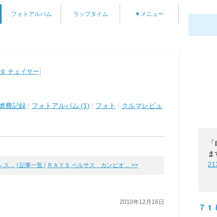
フォトアルバム
ラップタイム
▼メニュー
]
タ チェイサー
燃費記録
|
フォトアルバム (1)
|
フォト
|
クルマレビュ
「
ま
21
 ...
| 記事一覧 |
ＲＡＹＳ ベルサス カンピオ ... >>
2010年12月16日
７ｔ