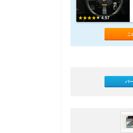
4.57
こ
パ