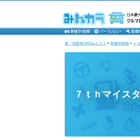
車・自動車SNSみんカラ
>
車種別情報
>
ト
７ｔｈマイス