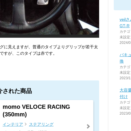
veil
GT-R
カテゴ
未設定
2024/0
グに見えますが、普通のタイプよりグリップが若干太
ですが、このタイプは赤です。
バキ
換
カテゴ
未設定
2023/1
介された商品
大容
付け
カテゴ
momo VELOCE RACING
未設定
(350mm)
2023/0
インテリア
ステアリング