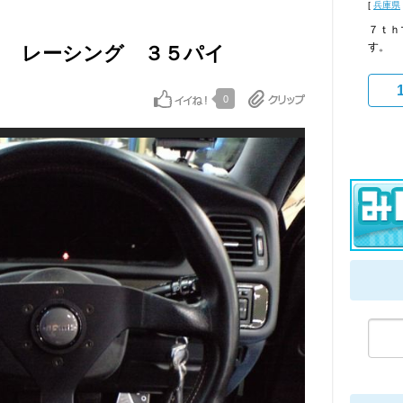
[
兵庫県
７ｔｈ
す。
チェ レーシング ３５パイ
0