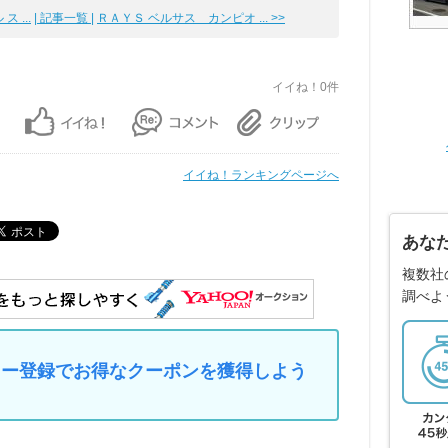
 ...
| 記事一覧 |
ＲＡＹＳ ベルサス カンピオ ... >>
イイね！0件
イイね！ランキングページへ
あな
複数社
調べよ
マイカー登録でお得なクーポンを獲得しよう