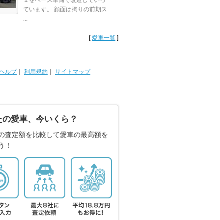
１をベース車両で改造していっ
ています。 顔面は拘りの前期ス
...
[
愛車一覧
]
ヘルプ
｜
利用規約
｜
サイトマップ
たの愛車、今いくら？
の査定額を比較して愛車の最高額を
う！