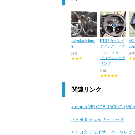
italvolanti form
KTS / カインド
AC 
el
テクノストラク
75
チャー ディー
評価:
評価
プコーンステア
★★★
★
リング
評価:
★★★★★
関連リンク
> momo VELOCE RACING (3
> トヨタ チェイサー トップ
> トヨタ チェイサー パーツレビ