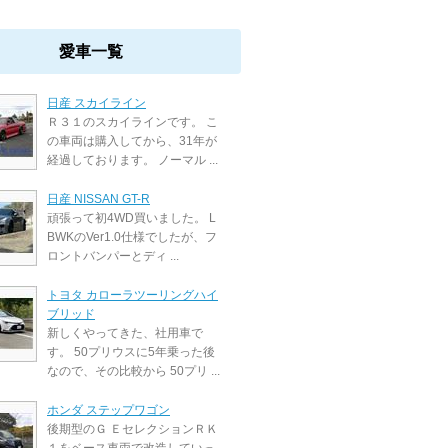
愛車一覧
日産 スカイライン
Ｒ３１のスカイラインです。 こ
の車両は購入してから、31年が
経過しております。 ノーマル ...
日産 NISSAN GT-R
頑張って初4WD買いました。 L
BWKのVer1.0仕様でしたが、フ
ロントバンパーとディ ...
トヨタ カローラツーリングハイ
ブリッド
新しくやってきた、社用車で
す。 50プリウスに5年乗った後
なので、その比較から 50プリ ...
ホンダ ステップワゴン
後期型のＧ ＥセレクションＲＫ