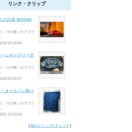
リンク・クリップ
さんの日産 NISSAN
リ：その他（カテゴリ
）
1/29 00:28:40
ュームギャラリー交
リ：その他（カテゴリ
）
2/18 02:42:07
量！オイルパン取り
リ：その他（カテゴリ
）
3/02 14:23:34
[
他のクリップをチェック
]