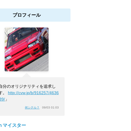
プロフィール
自分のオリジナリティを追求し
す。
http://cvw.jp/b/916257/4636
39/
」
何シテル？
09/03 01:03
ｈマイスター