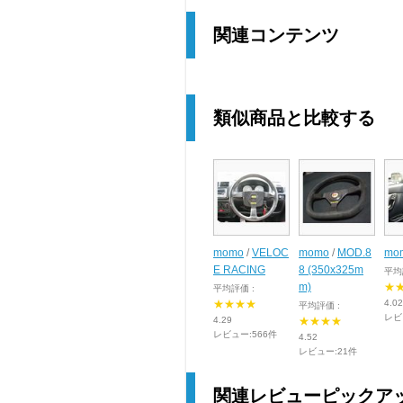
関連コンテンツ
類似商品と比較する
momo
/
VELOC
momo
/
MOD.8
mo
E RACING
8 (350x325m
平均
m)
★
平均評価 :
★★★★
4.02
平均評価 :
レビ
4.29
★★★★
レビュー:566件
4.52
レビュー:21件
関連レビューピックア