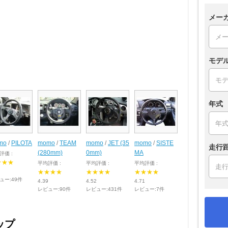
メー
モデ
年式
mo
/
PILOTA
momo
/
TEAM
momo
/
JET (35
momo
/
SISTE
走行
(280mm)
0mm)
MA
評価 :
★★★
平均評価 :
平均評価 :
平均評価 :
★★★★
★★★★
★★★★
ュー:49件
4.39
4.52
4.71
レビュー:90件
レビュー:431件
レビュー:7件
ップ