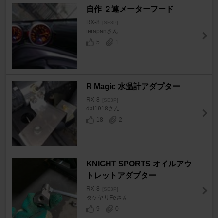
自作 ２連メーターフード
RX-8
[SE3P]
terapanさん
5
1
R Magic 水温計アダプター
RX-8
[SE3P]
dai1918さん
18
2
KNIGHT SPORTS オイルアウ
トレットアダプター
RX-8
[SE3P]
タケヤリFeさん
9
0