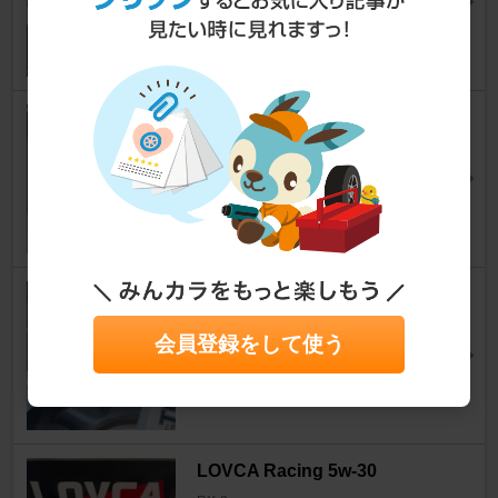
Sushida1sukiさん
7
MICHELIN PILOT SPORT 4S
RX-8
[SE3P]
bellwoodさん
14
YOKOHAMA ADVAN FLEVA V
701
会員登録をして使う
RX-8
[SE3P]
ほっくん@8さん
8
LOVCA Racing 5w-30