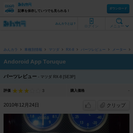
ダウンロード
記事を保存していつでも見られる！
みんカラとは？
ログイン
メニュー
みんカラ
車種別情報
マツダ
RX-8
パーツレビュー
メーター
Andoroid App Toruque
パーツレビュー
マツダ RX-8 [SE3P]
3
評価
購入価格
-
2010年12月24日
クリップ