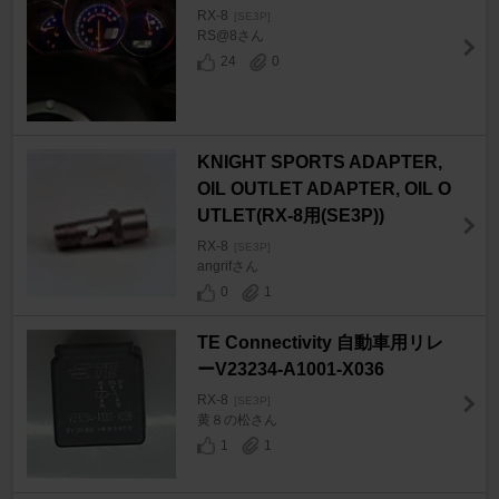
RX-8
[SE3P]
RS@8さん
24
0
KNIGHT SPORTS ADAPTER,
OIL OUTLET ADAPTER, OIL O
UTLET(RX-8用(SE3P))
RX-8
[SE3P]
angrifさん
0
1
TE Connectivity 自動車用リレ
ーV23234-A1001-X036
RX-8
[SE3P]
黄８の松さん
1
1