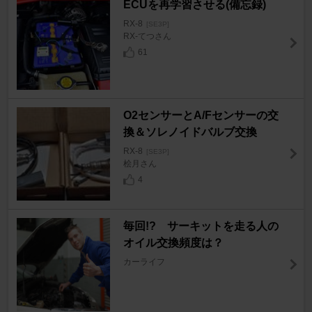
ECUを再学習させる(備忘録)
RX-8
[SE3P]
RX-てつさん
61
O2センサーとA/Fセンサーの交
換＆ソレノイドバルブ交換
RX-8
[SE3P]
桧月さん
4
毎回!? サーキットを走る人の
オイル交換頻度は？
カーライフ