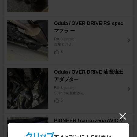
Odula / OVER DRIVE RS-spec
マフラ ー
RX-8
[SE3P]
虎狼丸さん
8
Odula / OVER DRIVE 油温油圧
アダプター
RX-8
[SE3P]
Sushida1sukiさん
5
PIONEER / carrozzeria AVIC-V
H9990
RX-8
[SE3P]