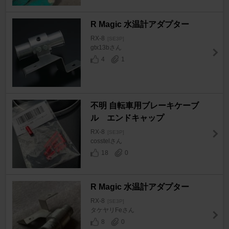
R Magic 水温計アダプター
RX-8
[SE3P]
gtx13bさん
4
1
不明 自転車用ブレーキケーブ
ル エンドキャップ
RX-8
[SE3P]
cosstelさん
18
0
R Magic 水温計アダプター
RX-8
[SE3P]
タケヤリFeさん
8
0