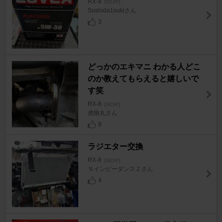
RX-8
[SE3P]
Sushida1sukiさん
3
どっかのエキマニ わかる人どこ
のか教えてもらえると嬉しいで
す笑
RX-8
[SE3P]
虎狼丸さん
8
ラジエター交換
RX-8
[SE3P]
％インピーダンスＺさん
4