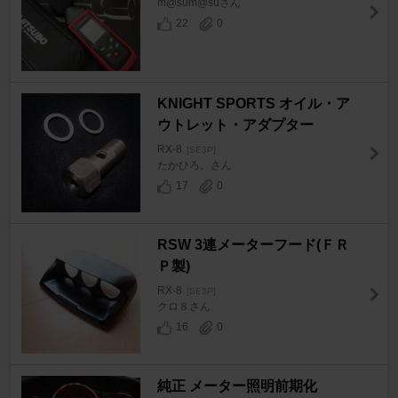
m@sum@suさん
22
0
KNIGHT SPORTS オイル・ア
ウトレット・アダプター
RX-8
[SE3P]
たかひろ。さん
17
0
RSW 3連メーターフード(ＦＲ
Ｐ製)
RX-8
[SE3P]
クロ８さん
16
0
純正 メーター照明前期化