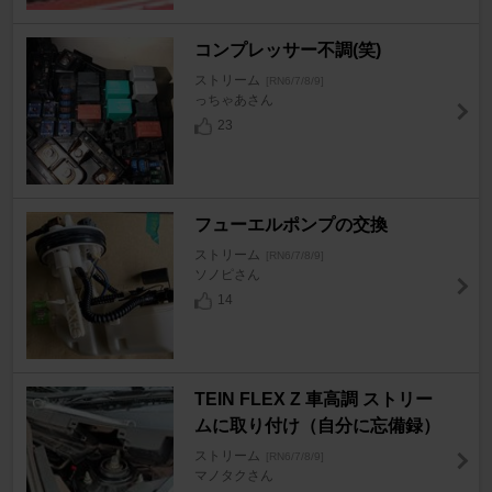
コンプレッサー不調(笑)
ストリーム
[RN6/7/8/9]
っちゃあさん
23
フューエルポンプの交換
ストリーム
[RN6/7/8/9]
ソノピさん
14
TEIN FLEX Z 車高調 ストリー
ムに取り付け（自分に忘備録）
ストリーム
[RN6/7/8/9]
マノタクさん