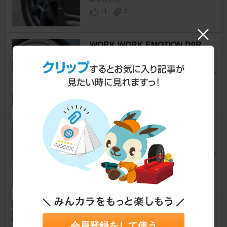
11
2
WORK WORK EMOTION D9R
ストリーム
[RN6/7/8/9]
ぽんちゃんわーくすさん
6
0
ホンダ(純正) ホンダ純正アルミ
ホイール
ストリーム
[RN6/7/8/9]
lemo1208さん
9
2
YOKOHAMA KREUZER Serie
s Vi
会員登録をして使う