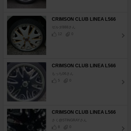
CRIMSON CLUB LINEA L566
ゼルダ888さん
12
0
CRIMSON CLUB LINEA L566
もっち06さん
5
0
CRIMSON CLUB LINEA L566
さく@STINGRAYさん
8
0