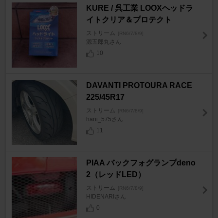
KURE / 呉工業 LOOXヘッドラ
イトクリア＆プロテクト
ストリーム
[RN6/7/8/9]
源五郎丸さん
10
DAVANTI PROTOURA RACE
225/45R17
ストリーム
[RN6/7/8/9]
hani_575さん
11
PIAA バックフォグランプdeno
2（レッドLED）
ストリーム
[RN6/7/8/9]
HIDENARIさん
0