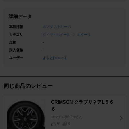
詳細データ
車種情報
ホンダ ストリーム
カテゴリ
タイヤ・ホイール
ホイール
定価
-
購入価格
-
ユーザー
よしと(＝ω＝.)
同じ商品のレビュー
CRIMSON クラブリネアL５６
６
コウチン(o^-^)oさん
6
0