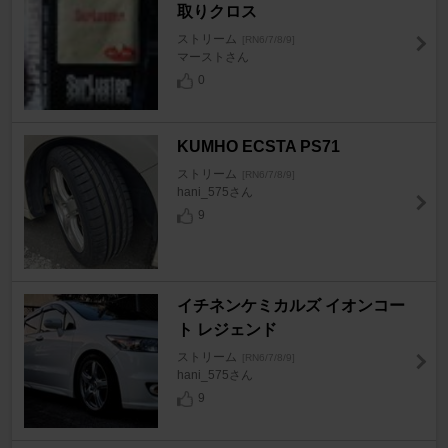
取りクロス
ストリーム
[RN6/7/8/9]
マーストさん
0
KUMHO ECSTA PS71
ストリーム
[RN6/7/8/9]
hani_575さん
9
イチネンケミカルズ イオンコー
ト レジェンド
ストリーム
[RN6/7/8/9]
hani_575さん
9