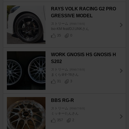
RAYS VOLK RACING G2 PRO
GRESSIVE MODEL
ストリーム
[RN6/7/8/9]
Iso-KM feat/DJ.UNKさん
35
0
WORK GNOSIS HS GNOSIS H
S202
ストリーム
[RN6/7/8/9]
まくら＠ｵｰﾂｶさん
31
3
BBS RG-R
ストリーム
[RN6/7/8/9]
ミッキーたんさん
357
2