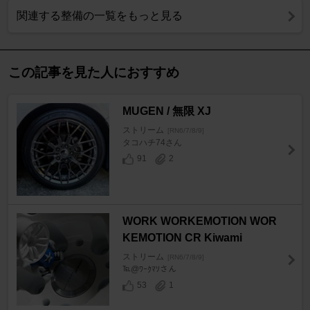
関連する整備の一覧をもっと見る
この記事を見た人におすすめ
MUGEN / 無限 XJ
ストリーム
[RN6/7/8/9]
タコハチ74さん
91
2
WORK WORKEMOTION WOR
KEMOTION CR Kiwami
ストリーム
[RN6/7/8/9]
℡@ﾜｰｸﾏｿさん
53
1