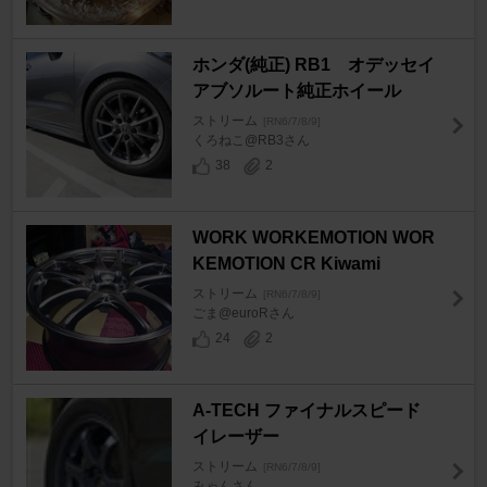
ホンダ(純正) RB1 オデッセイ
アブソルート純正ホイール
ストリーム
[RN6/7/8/9]
くろねこ@RB3さん
38
2
WORK WORKEMOTION WOR
KEMOTION CR Kiwami
ストリーム
[RN6/7/8/9]
ごま@euroRさん
24
2
A-TECH ファイナルスピード
イレーザー
ストリーム
[RN6/7/8/9]
みゃんさん