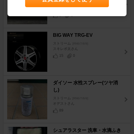
ストリーム
[RN6/7/8/9]
キタキューさん
8
1
BIG WAY TRG-EV
ストリーム
[RN6/7/8/9]
スキレボ太さん
15
0
ダイソー 水性スプレー(ツヤ消
し)
ストリーム
[RN6/7/8/9]
オデストさん
89
シュアラスター 洗車・水滴ふき