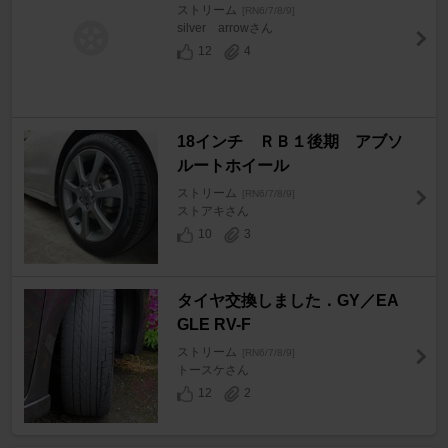
ストリーム
[RN6/7/8/9]
silver arrowさん
12
4
18インチ ＲＢ１後期 アブソ
ルートホイール
ストリーム
[RN6/7/8/9]
ストアキさん
10
3
タイヤ交換しました．GY／EA
GLE RV-F
ストリーム
[RN6/7/8/9]
トースケさん
12
2