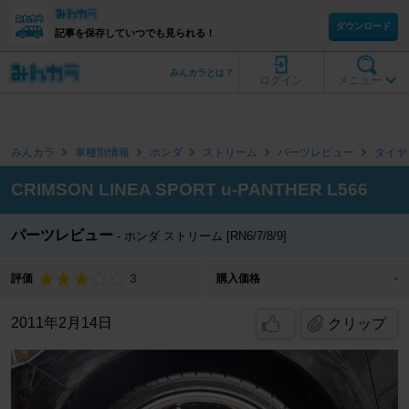
ダウンロード
記事を保存していつでも見られる！
みんカラとは？
ログイン
メニュー
みんカラ
車種別情報
ホンダ
ストリーム
パーツレビュー
タイヤ
CRIMSON LINEA SPORT u-PANTHER L566
パーツレビュー
ホンダ ストリーム [RN6/7/8/9]
3
評価
購入価格
-
2011年2月14日
クリップ