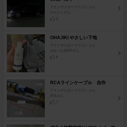
アテンザスポーツワゴン
[GH]
かんとくさん
0
OHAJIKI やさしい下地
アテンザスポーツワゴン
[GH]
おかっち@GHさん
6
RCAラインケーブル 自作
アテンザスポーツワゴン
[GH]
赤玉さん
7