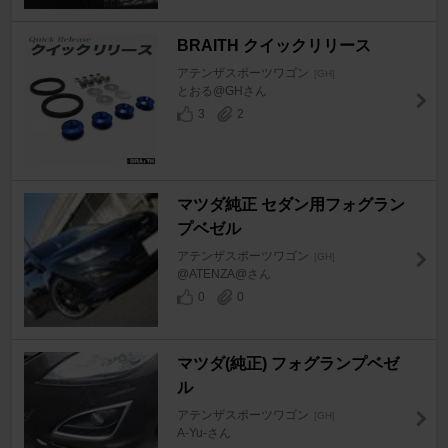
BRAITH クイックリリース
アテンザスポーツワゴン
[GH]
とおる@GHさん
3
2
マツダ純正 セダン用フォグラン
プベゼル
アテンザスポーツワゴン
[GH]
@ATENZA@さん
0
0
マツダ(純正) フォグランプベゼ
ル
アテンザスポーツワゴン
[GH]
A-Yu-さん