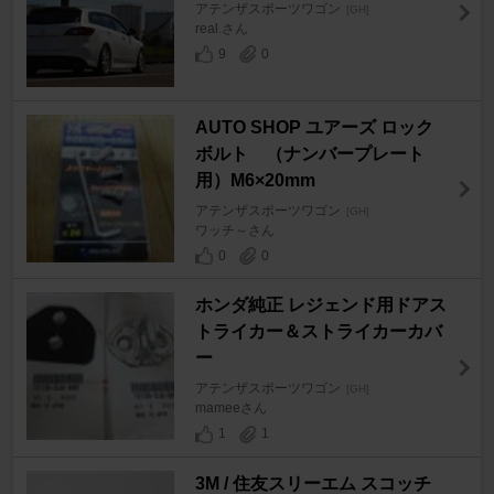
アテンザスポーツワゴン
[GH]
real.さん
9
0
AUTO SHOP ユアーズ ロック
ボルト （ナンバープレート
用）M6×20mm
アテンザスポーツワゴン
[GH]
ワッチ～さん
0
0
ホンダ純正 レジェンド用ドアス
トライカー＆ストライカーカバ
ー
アテンザスポーツワゴン
[GH]
mameeさん
1
1
3M / 住友スリーエム スコッチ