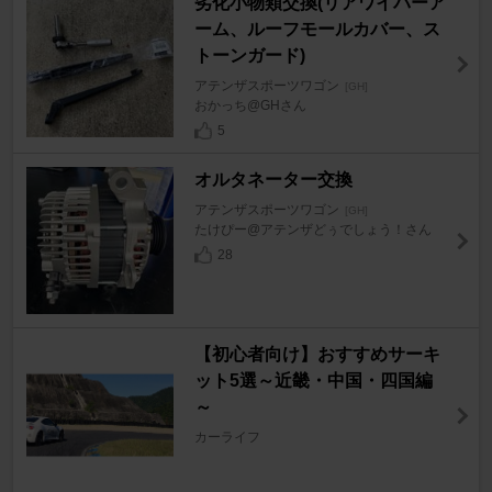
劣化小物類交換(リアワイパーア
ーム、ルーフモールカバー、ス
トーンガード)
アテンザスポーツワゴン
[GH]
おかっち@GHさん
5
オルタネーター交換
アテンザスポーツワゴン
[GH]
たけぴー@アテンザどぅでしょう！さん
28
【初心者向け】おすすめサーキ
ット5選～近畿・中国・四国編
～
カーライフ