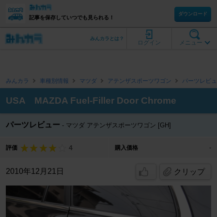
ダウンロード
記事を保存していつでも見られる！
みんカラとは？
ログイン
メニュー
みんカラ
車種別情報
マツダ
アテンザスポーツワゴン
パーツレビュ
USA MAZDA Fuel-Filler Door Chrome
パーツレビュー
マツダ アテンザスポーツワゴン [GH]
4
評価
購入価格
-
2010年12月21日
クリップ