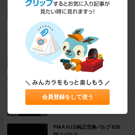
2
JANUS V1（ドライブレコーダ
ー）
アテンザスポーツワゴン
[GH]
RaySureさん
0
マツダ純正 パーキングセンサー
アテンザスポーツワゴン
[GH]
ysh_okaさん
会員登録をして使う
0
PIAA H.I.D純正交換バルブ 620
0kコバルト