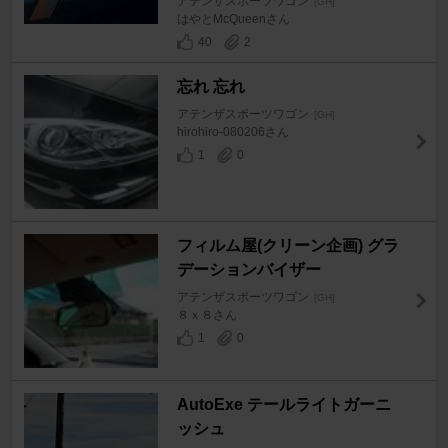
アテンザスポーツワゴン
[GH]
はやとMcQueenさん
40
2
忘れ 忘れ
アテンザスポーツワゴン
[GH]
hirohiro-080206さん
1
0
フィルム屋(クリーン企画) グラ
デーションバイザー
アテンザスポーツワゴン
[GH]
８ｘ８さん
1
0
AutoExe テールライトガーニ
ッシュ