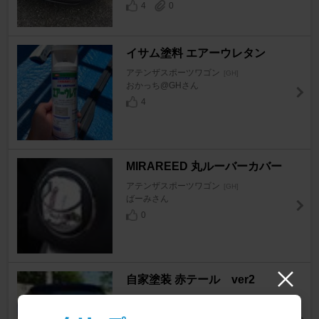
4
0
イサム塗料 エアーウレタン
アテンザスポーツワゴン
[GH]
おかっち@GHさん
4
MIRAREED 丸ルーバーカバー
アテンザスポーツワゴン
[GH]
ばーみさん
0
自家塗装 赤テール ver2
アテンザスポーツワゴン
[GH]
片道700km＠Atenza2ndさん