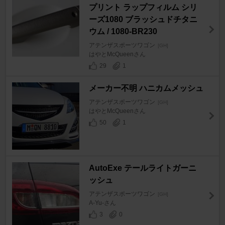
プリント ラップフィルム シリ
ーズ1080 ブラッシュドチタニ
ウム / 1080-BR230
アテンザスポーツワゴン
[GH]
はやとMcQueenさん
29
1
メーカー不明 ハニカムメッシュ
アテンザスポーツワゴン
[GH]
はやとMcQueenさん
50
1
AutoExe テールライトガーニ
ッシュ
アテンザスポーツワゴン
[GH]
A-Yu-さん
3
0