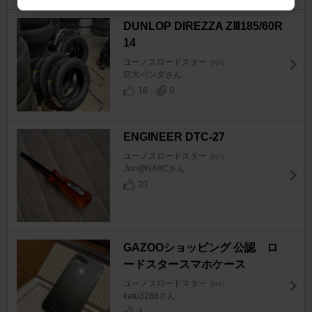
DUNLOP DIREZZA ZⅢ185/60R
14
ユーノスロードスター
[NA]
巨大パンダさん
16
0
ENGINEER DTC-27
ユーノスロードスター
[NA]
Jun@NA8Cさん
20
GAZOOショッピング 公認 ロ
ードスタースマホケース
ユーノスロードスター
[NA]
katu3288さん