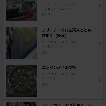
ユーノスロードスター
[NA]
プロ素人イノウエさん
14
よりによってお盆突入とともに
窓逝く（序章）
ユーノスロードスター
[NA]
おぺちん☆さん
7
エンジンオイル交換
ユーノスロードスター
[NA]
ケンズィさん
8
アルミホイールvs鉄ホイール