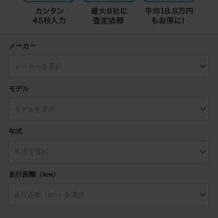
メーカー
モデル
年式
走行距離（km）