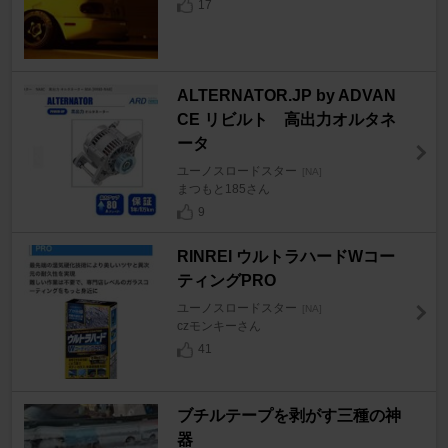
17
ALTERNATOR.JP by ADVAN
CE リビルト 高出力オルタネ
ータ
ユーノスロードスター
[NA]
まつもと185さん
9
RINREI ウルトラハードWコー
ティングPRO
ユーノスロードスター
[NA]
czモンキーさん
41
ブチルテープを剥がす三種の神
器