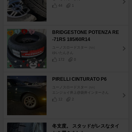
44
1
BRIDGESTONE POTENZA RE
-71RS 185/60R14
ユーノスロードスター
[NA]
ゆいたんさん
172
0
PIRELLI CINTURATO P6
ユーノスロードスター
[NA]
エンジョイ井上@袋井インターさん
12
2
冬支度。 スタッドがレスなタイ