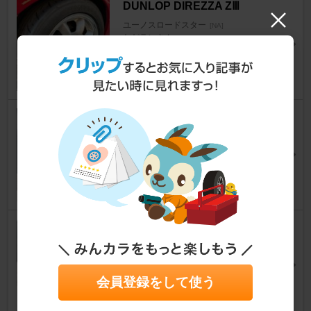
DUNLOP DIREZZA ZⅢ
ユーノスロードスター
[NA]
ただランさん
12
0
DAYTON DAYTON DT30
ユーノスロードスター
[NA]
YUGURE(ゆうぐれ)さん
9
0
DUNLOP LE MANS4 185/60R1
4
ユーノスロードスター
[NA]
Jun@NA8Cさん
会員登録をして使う
26
0