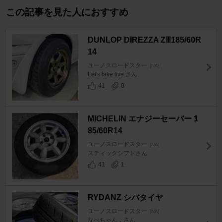
この記事を見た人におすすめ
DUNLOP DIREZZA ZⅢ185/60R
14
ユーノスロードスター
[NA]
Let's take five.さん
41
0
MICHELIN エナジーセーバー 1
85/60R14
ユーノスロードスター
[NA]
スティックシフトさん
41
1
RYDANZ シバタイヤ
ユーノスロードスター
[NA]
なべちゃん．さん