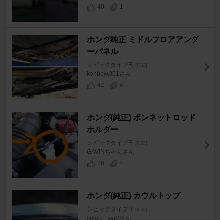
40
1
ホンダ純正 ミドルフロアアンダ
ーパネル
シビックタイプR
[FD2]
kenbow.001さん
42
4
ホンダ(純正) ボンネットロッド
ホルダー
シビックタイプR
[FD2]
GAVINちゃんさん
26
4
ホンダ(純正) カウルトップ
シビックタイプR
[FD2]
color♪...ver2さん