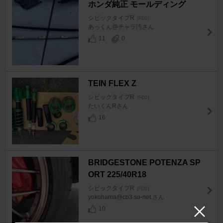
ホンダ純正 モールディング
シビックタイプR
[FD2]
あっくん@チャラ汚さん
11
0
TEIN FLEX Z
シビックタイプR
[FD2]
たいくんRさん
16
BRIDGESTONE POTENZA SP
ORT 225/40R18
シビックタイプR
[FD2]
yokohama@cb3.so-net.さん
10