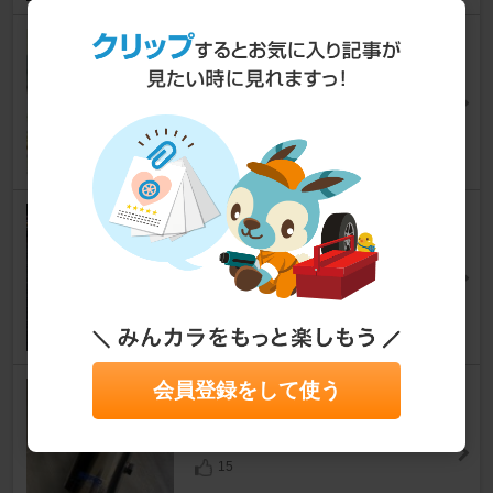
空調服 クールクッションKC20
00
シビックタイプR
[FD2]
もちゃーさん
9
MUGEN / 無限 Rear Wing
シビックタイプR
[FD2]
なが?さん
10
会員登録をして使う
SARD スポーツキャタライザー
シビックタイプR
[FD2]
tms18さん
15