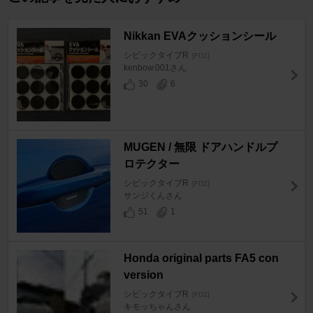
Nikkan EVAクッションシール
シビックタイプR
[FD2]
kenbow.001さん
30
6
MUGEN / 無限 ドアハンドルプ
ロテクター
シビックタイプR
[FD2]
サンジくんさん
51
1
Honda original parts FA5 con
version
シビックタイプR
[FD2]
キモッちゃんさん