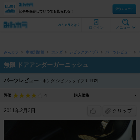
ダウンロード
記事を保存していつでも見られる！
みんカラとは？
ログイン
メニュー
みんカラ
車種別情報
ホンダ
シビックタイプR
パーツレビュー
無限 ドアアンダーガーニッシュ
パーツレビュー
ホンダ シビックタイプR [FD2]
4
評価
購入価格
-
2011年2月3日
クリップ