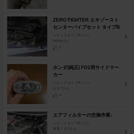
ZERO FIGHTER エキゾースト
センターパイプセット タイプB
シビックタイプR
[FD2]
hdekuさん
5
ホンダ(純正) FD2用サイドマー
カー
シビックタイプR
[FD2]
なが?さん
4
エアフィルターの交換作業♪
シビックタイプR
[FD2]
春希ＦＤ2さん