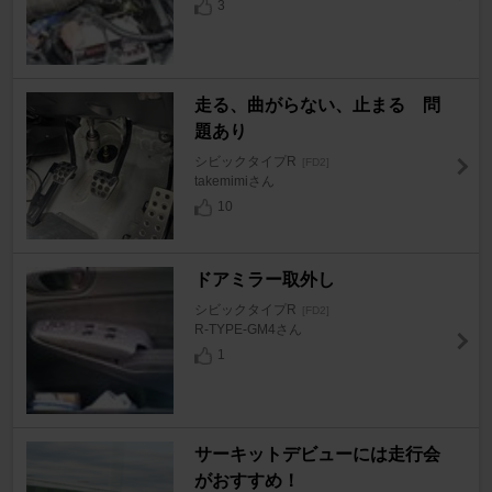
3
走る、曲がらない、止まる 問
題あり
シビックタイプR
[FD2]
takemimiさん
10
ドアミラー取外し
シビックタイプR
[FD2]
R-TYPE-GM4さん
1
サーキットデビューには走行会
がおすすめ！