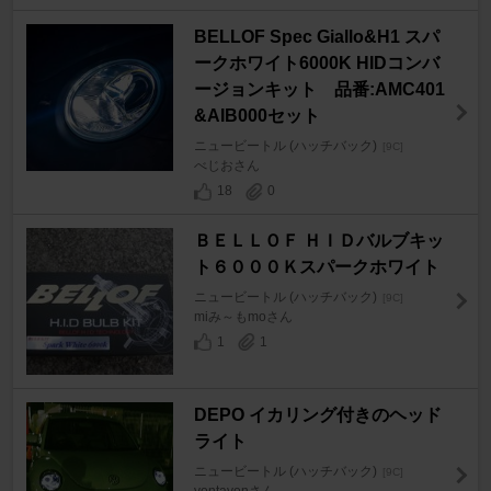
BELLOF Spec Giallo&H1 スパ
ークホワイト6000K HIDコンバ
ージョンキット 品番:AMC401
&AIB000セット
ニュービートル (ハッチバック)
[9C]
べじおさん
18
0
ＢＥＬＬＯＦ ＨＩＤバルブキッ
ト６０００Ｋスパークホワイト
ニュービートル (ハッチバック)
[9C]
miみ～もmoさん
1
1
DEPO イカリング付きのヘッド
ライト
ニュービートル (ハッチバック)
[9C]
vontavonさん