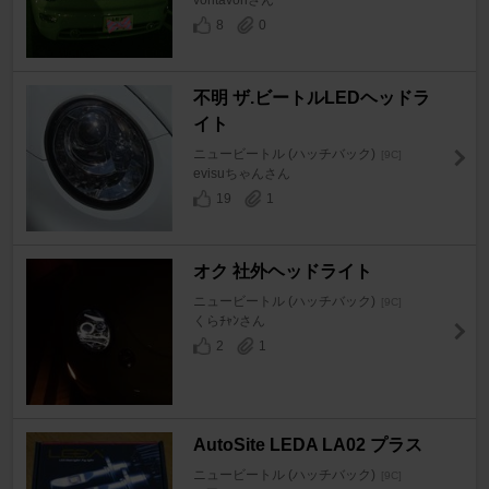
8
0
不明 ザ.ビートルLEDヘッドラ
イト
ニュービートル (ハッチバック)
[9C]
evisuちゃんさん
19
1
オク 社外ヘッドライト
ニュービートル (ハッチバック)
[9C]
くらﾁｬﾝさん
2
1
AutoSite LEDA LA02 プラス
ニュービートル (ハッチバック)
[9C]