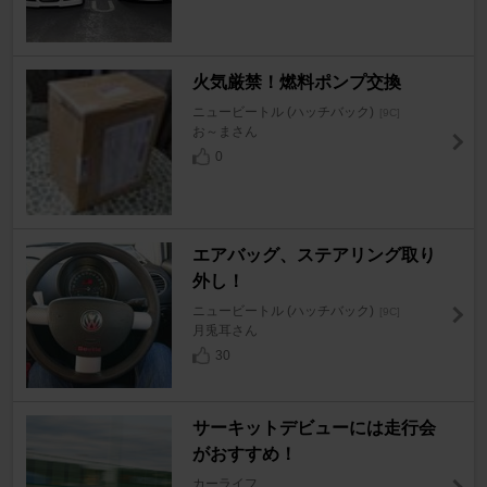
火気厳禁！燃料ポンプ交換
ニュービートル (ハッチバック)
[9C]
お～まさん
0
エアバッグ、ステアリング取り
外し！
ニュービートル (ハッチバック)
[9C]
月兎耳さん
30
サーキットデビューには走行会
がおすすめ！
カーライフ