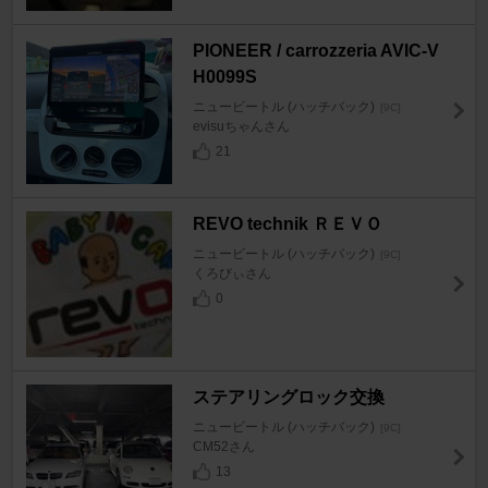
PIONEER / carrozzeria AVIC-V
H0099S
ニュービートル (ハッチバック)
[9C]
evisuちゃんさん
21
REVO technik ＲＥＶＯ
ニュービートル (ハッチバック)
[9C]
くろびぃさん
0
ステアリングロック交換
ニュービートル (ハッチバック)
[9C]
CM52さん
13