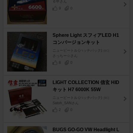
６甲さん
9
0
Sphere Light スフィアLED H1
コンバージョンキット
ニュービートル (ハッチバック)
[9C]
さっちー☆さん
8
0
LIGHT COLLECTION 信玄 HID
キット H7 6000K 55W
ニュービートル (ハッチバック)
[9C]
Satoh_SANさん
2
0
BUGS GO-GO VW Headlight L