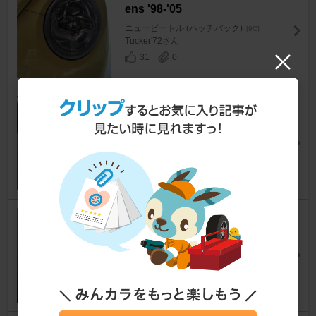
ens '98-'05
ニュービートル (ハッチバック)
[9C]
Tucker'72さん
31
0
DIY カラードアグリップ
ニュービートル (ハッチバック)
[9C]
たいぱぱ！さん
1
HALT グローブボックスキーカ
バー
ニュービートル (ハッチバック)
[9C]
zeke 0さん
0