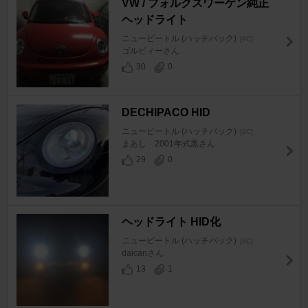
VW / フォルクスワーゲン純正
ヘッドライト
ニュービートル (ハッチバック)
[9C]
ゴルビィーさん
30
0
DECHIPACO HID
ニュービートル (ハッチバック)
[9C]
まあし 2001年式黒さん
29
0
ヘッドライト HID化
ニュービートル (ハッチバック)
[9C]
daicanさん
13
1