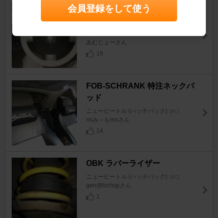
会員登録をして使う
世界皮革 / 橋本商事 編み込み式
ハンドルカバー
ニュービートル (ハッチバック)
[9C]
あむじょーさん
18
FOB-SCHRANK 特注ネックパ
ッド
ニュービートル (ハッチバック)
[9C]
miみ～もmoさん
14
OBK ラバーライザー
ニュービートル (ハッチバック)
[9C]
gen@tochigiさん
1