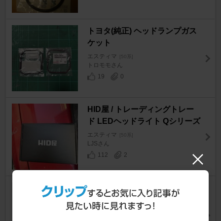
トヨタ(純正) ヘッドランプガス
ケット
エスティマ
[50系]
トロモモさん
19
0
HID屋 / トレーディングトレー
ド LEDヘッドライト Qシリーズ
エスティマ
[50系]
LJSさん
112
2
APTANY RA301 205/40ZR17
エスティマ
[50系]
Booさんさん