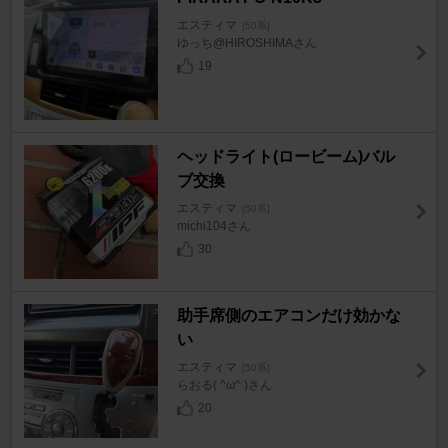
エスティマ
[50系]
ゆっち@HIROSHIMAさん
19
ヘッドライト(ロービーム)バル
ブ交換
エスティマ
[50系]
michi104さん
30
助手席側のエアコンだけ効かな
い
エスティマ
[50系]
らおる( ^ω^ )さん
20