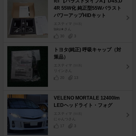
fcl 【バラストタイプA】D4S,D
4R 55W化 純正型55Wバラスト
パワーアップHIDキット
エスティマ
[50系]
taku★さん
30
3
トヨタ(純正) 呼吸キャップ（対
策品）
エスティマ
[50系]
リインさん
20
13
VELENO MORTALE 12400lm
LEDヘッドライト・フォグ
エスティマ
[50系]
にゃんつさん
17
3