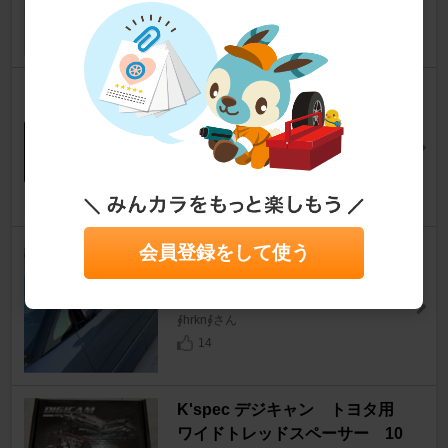
14
YOKOHAMA AVID ENVigor S3
21
エスティマ
[50系]
きのきのさんさん
41
会員登録をして使う
BRAINTEC スパッタシルバー
50
エスティマ
[50系]
∮hrkn∮さん
14
K'spec デジキャン トヨタ用
ワイドトレッドスペーサー 10