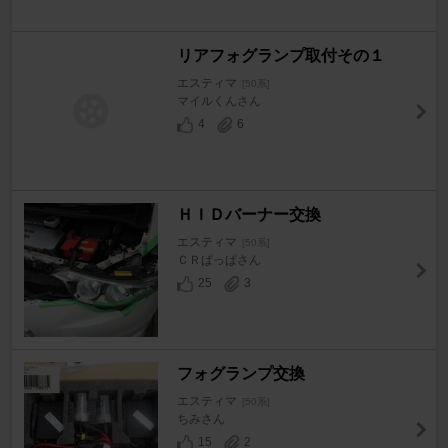
リアフォグランプ取付その１
エスティマ
[50系]
マイルくんさん
4
6
ＨＩＤバーナー交換
エスティマ
[50系]
ＣＲぱっぱさん
25
3
フォグランプ交換
エスティマ
[50系]
ちみさん
15
2