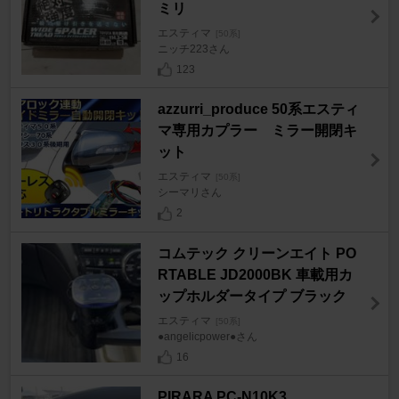
ミリ
エスティマ
[50系]
ニッチ223さん
123
azzurri_produce 50系エスティ
マ専用カプラー ミラー開閉キ
ット
エスティマ
[50系]
シーマリさん
2
コムテック クリーンエイト PO
RTABLE JD2000BK 車載用カ
ップホルダータイプ ブラック
エスティマ
[50系]
●angelicpower●さん
16
PIRARA PC-N10K3