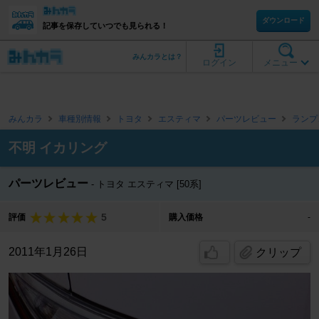
ダウンロード
記事を保存していつでも見られる！
みんカラとは？
ログイン
メニュー
みんカラ
車種別情報
トヨタ
エスティマ
パーツレビュー
ランプ
不明 イカリング
パーツレビュー
トヨタ エスティマ [50系]
5
評価
購入価格
-
2011年1月26日
クリップ