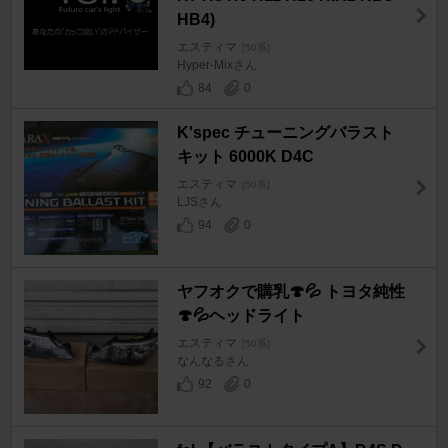
HB4)
エスティマ
[50系]
Hyper-Mixさん
84
0
K'spec チューニングバラスト
キット 6000K D4C
エスティマ
[50系]
LJSさん
94
0
ヤフオクで購乳🍄💦 トヨタ純性
🍄💦ヘッドライト
エスティマ
[50系]
なんなるさん
92
0