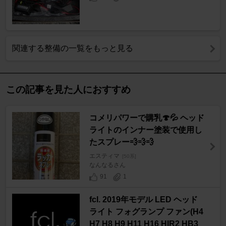
関連する整備の一覧をもっと見る
この記事を見た人におすすめ
コメリパワーで購乳🍄💦 ヘッド
ライトのインナー塗装で使用し
たスプレー💨💨💨
エスティマ
[50系]
なんなるさん
91
1
fcl. 2019年モデル LED ヘッド
ライト フォグランプ ファン(H4
H7 H8 H9 H11 H16 HIR2 HB3