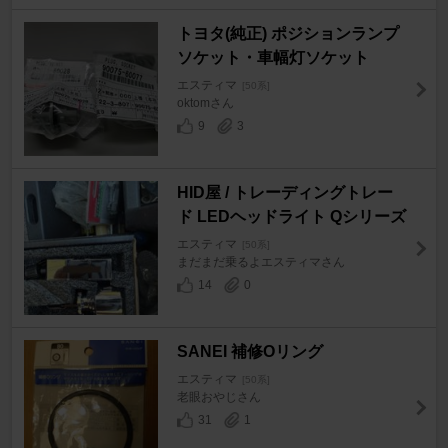
トヨタ(純正) ポジションランプ
ソケット・車幅灯ソケット
エスティマ
[50系]
oktomさん
9
3
HID屋 / トレーディングトレー
ド LEDヘッドライト Qシリーズ
エスティマ
[50系]
まだまだ乗るよエスティマさん
14
0
SANEI 補修Oリング
エスティマ
[50系]
老眼おやじさん
31
1