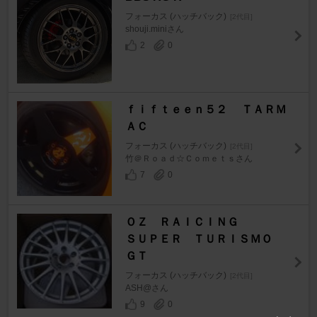
フォーカス (ハッチバック)
[2代目]
shouji.miniさん
2
0
ｆｉｆｔｅｅｎ５２ ＴＡＲＭ
ＡＣ
フォーカス (ハッチバック)
[2代目]
竹＠Ｒｏａｄ☆Ｃｏｍｅｔｓさん
7
0
ＯＺ ＲＡＩＣＩＮＧ
ＳＵＰＥＲ ＴＵＲＩＳＭＯ
ＧＴ
フォーカス (ハッチバック)
[2代目]
ASH@さん
9
0