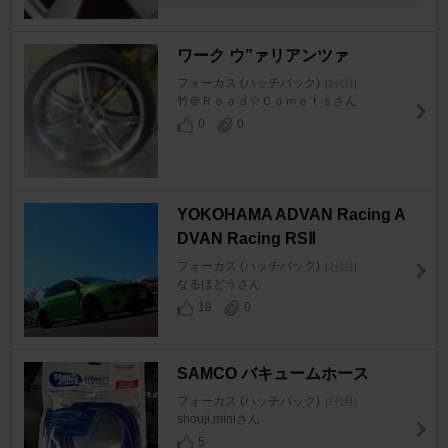
ワーク ウ”ァリアンツァ
フォーカス (ハッチバック)
[2代目]
竹＠Ｒｏａｄ☆Ｃｏｍｅｔｓさん
0
0
YOKOHAMA ADVAN Racing A
DVAN Racing RSⅡ
フォーカス (ハッチバック)
[2代目]
なるほどうさん
18
0
SAMCO バキュームホース
フォーカス (ハッチバック)
[2代目]
shouji.miniさん
5