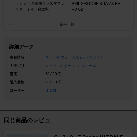
デンソー 車載用プラズマクラ
BRIDGESTONE BLIZZAK RE
スターイオン発生機
VO GZ
記事一覧
詳細データ
車種情報
フォード フォーカス (ハッチバック)
カテゴリ
タイヤ・ホイール
ホイール
定価
58,800 円
購入価格
56,000 円
ユーザー
オコロ
同じ商品のレビュー