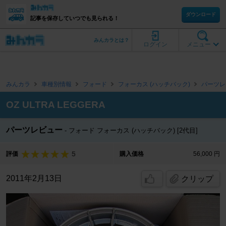
ダウンロード
記事を保存していつでも見られる！
みんカラとは？
ログイン
メニュー
みんカラ
車種別情報
フォード
フォーカス (ハッチバック)
パーツレ
OZ ULTRA LEGGERA
パーツレビュー
フォード フォーカス (ハッチバック) [2代目]
5
評価
購入価格
56,000 円
2011年2月13日
クリップ