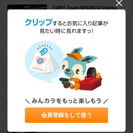
TOPY Team SPARCO Valosa
フォーカス (ハッチバック)
[2代目]
せ～さん
3
0
EUROBAHN ホイール
フォーカス (ハッチバック)
[2代目]
せ～さん
6
0
RIH ST ALURAD D5
フォーカス (ハッチバック)
[2代目]
会員登録をして使う
yahさん
0
0