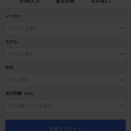
メーカー
モデル
年式
走行距離（km）
見積りスタート