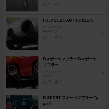
20
3
FUJITSUBO AUTHORIZE K
コペン
[L880K]
He526さん
12
4
Dスポーツマフラー Dスポーツ
マフラー
コペン
[L880K]
O23さん
36
0
D-SPORT スポーツマフラー Ty
pe II