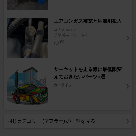
エアコンガス補充と添加剤投入
コペン
[L880K]
ほな♪さんです。さん
80
サーキットを走る際に最低限変
えておきたいパーツ○選
カーライフ
同じカテゴリー (
マフラー
) の一覧を見る