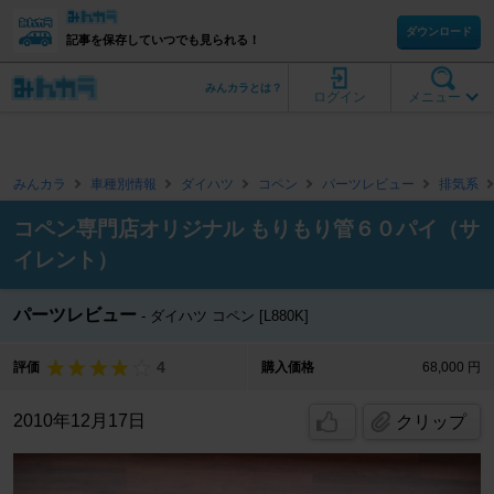
ダウンロード
記事を保存していつでも見られる！
みんカラとは？
ログイン
メニュー
みんカラ
車種別情報
ダイハツ
コペン
パーツレビュー
排気系
コペン専門店オリジナル もりもり管６０パイ（サ
イレント）
パーツレビュー
ダイハツ コペン [L880K]
4
評価
購入価格
68,000 円
2010年12月17日
クリップ