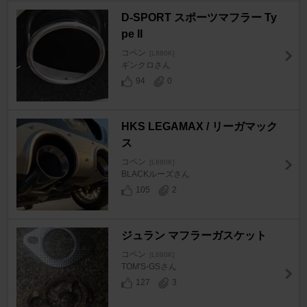
D-SPORT スポーツマフラー Ty
pe II
コペン
[L880K]
ギンクロさん
94
0
HKS LEGAMAX / リーガマック
ス
コペン
[L880K]
BLACKルーズさん
105
2
ジュラン マフラーガスケット
コペン
[L880K]
TOM'S-GSさん
127
3