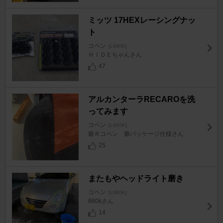
ミッツ 17HEXレーシングナッ
ト
コペン
[L880K]
ＨＩＤＥちゃんさん
47
アルカンターラRECAROを洗
ってみます
コペン
[L880K]
爺Ｒコペン 爺パッケージ仕様さん
25
またもやヘッドライト磨き
コペン
[L880K]
880kさん
14