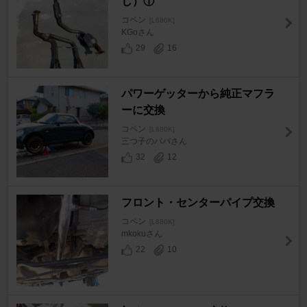
し）①
コペン
[L880K]
KGoさん
29
16
パワーゲッターから純正マフラ
ーに交換
コペン
[L880K]
三つ子のパパさん
32
12
フロント・センターパイプ交換
コペン
[L880K]
mkokuさん
22
10