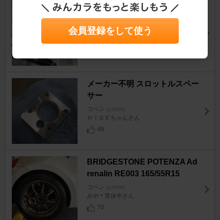
HKS HIPERMAX S
コペン
[L880K]
きらみーさん
会員登録をして使う
34
メーカー不明 スロットルスペー
サー
コペン
[L880K]
ＨＩＤＥちゃんさん
48
BRIDGESTONE POTENZA Ad
renalin RE003 165/55R15
コペン
[L880K]
みや＊育休中さん
70