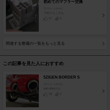
初めてのマフラー交換
コペン
[L880K]
でめたらこさん
37
6
関連する整備の一覧をもっと見る
この記事を見た人におすすめ
5ZIGEN BORDER S
コペン
[L880K]
pan-daaさん
78
2