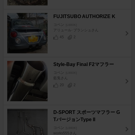
FUJITSUBO AUTHORIZE K
コペン
[L880K]
アリュール･ブランシュさん
45
2
Style-Bay Final F2マフラー
コペン
[L880K]
藍兎さん
20
2
D-SPORT スポーツマフラー G
TバージョンType II
コペン
[L880K]
works555さん