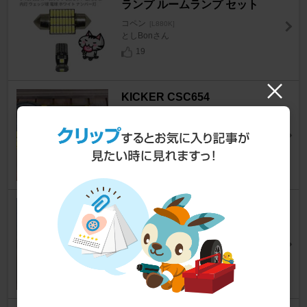
ランプ ルームランプ セット
コペン
[L880K]
としBonさん
19
KICKER CSC654
コペン
[L880K]
G-T2さん
34
DUNLOP テンパータイヤ
コペン
[L880K]
スーパーマリンちゃんさん
28