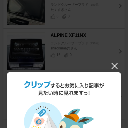
ランドクルーザープラド
[150系]
たくすぎさん
6
0
ALPINE XF11NX
ランドクルーザープラド
[150系]
shirokuma@さん
16
0
トヨタ(純正) NSZT-Y68T
ランドクルーザープラド
[150系]
スターボムさん
8
0
Panasonic CN-F1X10BGD