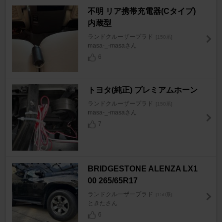
不明 リア携帯充電器(Cタイプ)
内蔵型
ランドクルーザープラド
[150系]
masa-_-masaさん
6
トヨタ(純正) プレミアムホーン
ランドクルーザープラド
[150系]
masa-_-masaさん
7
BRIDGESTONE ALENZA LX1
00 265/65R17
ランドクルーザープラド
[150系]
ときたさん
6