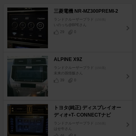
三菱電機 NR-MZ300PREMI-2
ランドクルーザープラド
[150系]
いのっち@BPEさん
29
0
ALPINE X9Z
ランドクルーザープラド
[150系]
未来の孫悟飯さん
39
0
トヨタ(純正) ディスプレイオー
ディオ+T- CONNECTナビ
ランドクルーザープラド
[150系]
はせ牛さん
46
8