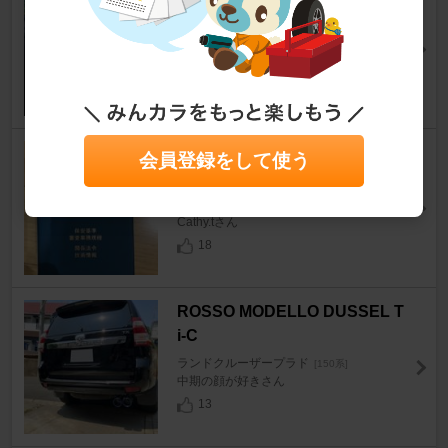
ランドクルーザープラド
[150系]
twoallさん
18
0
公論出版 自動車検査ハンドブッ
会員登録をして使う
ク
ランドクルーザープラド
[150系]
Cathy.tさん
18
ROSSO MODELLO DUSSEL T
i-C
ランドクルーザープラド
[150系]
中期の顔が好きさん
13