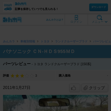
ダウンロード
記事を保存していつでも見られる！
みんカラとは？
ログイン
メニュー
みんカラ
車種別情報
トヨタ
ランドクルーザープラド
パーツレビュ
パナソニック ＣＮ-ＨＤＳ955ＭＤ
パーツレビュー
トヨタ ランドクルーザープラド [150系]
3
評価
購入価格
-
2011年1月27日
クリップ