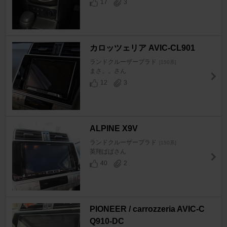
17
3
カロッツェリア AVIC-CL901
ランドクルーザープラド
[150系]
まさ。。さん
12
3
ALPINE X9V
ランドクルーザープラド
[150系]
英翔ぱぱさん
40
2
PIONEER / carrozzeria AVIC-C
Q910-DC