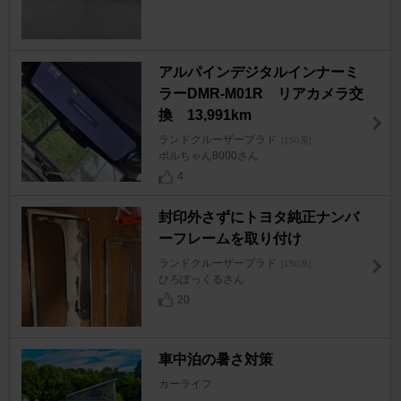
アルパインデジタルインナーミ
ラーDMR-M01R リアカメラ交
換 13,991km
ランドクルーザープラド
[150系]
ボルちゃん8000さん
4
封印外さずにトヨタ純正ナンバ
ーフレームを取り付け
ランドクルーザープラド
[150系]
ひろぽっくるさん
20
車中泊の暑さ対策
カーライフ