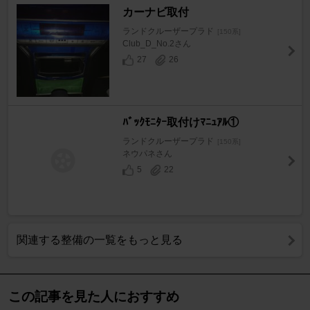
カーナビ取付
ランドクルーザープラド
[150系]
Club_D_No.2さん
27
26
ﾊﾞｯｸﾓﾆﾀｰ取付けﾏﾆｭｱﾙ①
ランドクルーザープラド
[150系]
ネウパネさん
5
22
関連する整備の一覧をもっと見る
この記事を見た人におすすめ