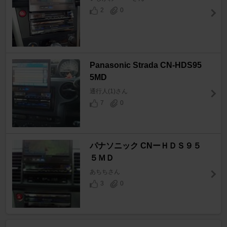
2
0
Panasonic Strada CN-HDS95
5MD
通行人(1)さん
7
0
パナソニック CNーＨＤＳ９５
５ＭＤ
あちちさん
3
0