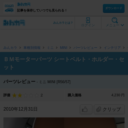
ダウンロード
記事を保存していつでも見られる！
みんカラとは？
ログイン
メニュー
みんカラ
車種別情報
ミニ
MINI
パーツレビュー
インテリア
ＢＭモーターパーツ シートベルト・ホルダー・セ
ット
パーツレビュー
ミニ MINI [R56/57]
2
評価
購入価格
4,230 円
2010年12月31日
クリップ