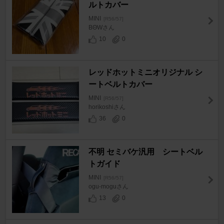
ルトカバー
MINI
[R56/57]
BΘWさん
10
0
レッドホットミニオリジナル シ
ートベルトカバー
MINI
[R56/57]
horikoshiさん
36
0
不明 セミバケ汎用 シートベル
トガイド
MINI
[R56/57]
ogu-moguさん
13
0