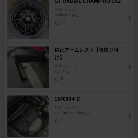
GT RADIAL CHAMPIRO SX2
MINI
[R56/57]
Ashkerothさん
17
純正アームレスト【仮取り付
け】
MINI
[R56/57]
kuhlさん
9
164000キロ
MINI
[R56/57]
http_breaker 268さん
7