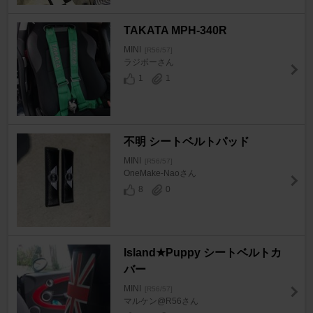
TAKATA MPH-340R
MINI
[R56/57]
ラジボーさん
1
1
不明 シートベルトパッド
MINI
[R56/57]
OneMake-Naoさん
8
0
Island★Puppy シートベルトカ
バー
MINI
[R56/57]
マルケン@R56さん