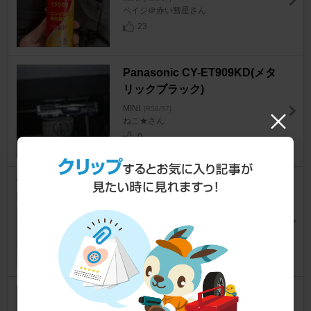
ペイジ＠赤い彗星さん
23
Panasonic CY-ET909KD(メタ
リックブラック)
MINI
[R56/57]
ねこ★さん
0
HANKOOK Ventus Prime4 20
5/45R17
MINI
[R56/57]
ﾄｳｨﾝｸﾙさん
21
BMW MINI(純正) アームレスト