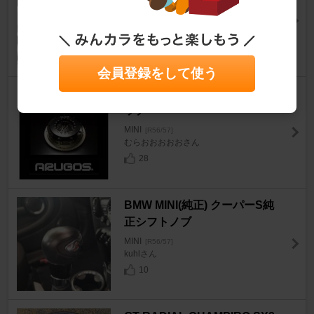
MINI
[R56/57]
kuhlさん
10
会員登録をして使う
OGURA CLUTCH ライトクラ
ッチ
MINI
[R56/57]
むらおおおおおさん
28
BMW MINI(純正) クーパーS純
正シフトノブ
MINI
[R56/57]
kuhlさん
10