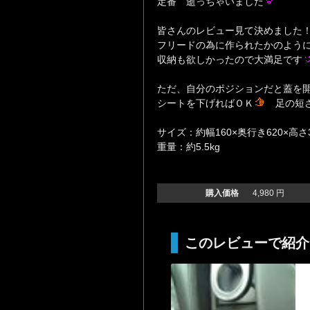
定番 逝っちゃいました
皆さんのレビュー見て決めました
フリードの為に作られたかのよう
収納も欲しかったので大満足です
ただ、自分のポジションだと蓋を
シートを下げればＯＫ
足の短さ
サイズ：約幅160×奥行き620×高さ
重量：約5.5kg
購入価格
4,980 円
このレビューで紹介