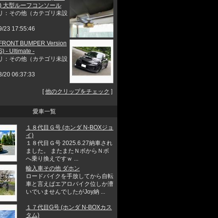
正) 大型ルーフコンソール
リ：その他（カテゴリ未設
9/23 17:55:46
 FRONT BUMPER Version
) - Ultimate -
リ：その他（カテゴリ未設
3/20 06:37:33
[
他のクリップをチェック
]
愛車一覧
１８代目Ｇ号 (ホンダ N-BOXジョ
イ)
１８代目Ｇ号 2025.6.27納車され
ました。 またまたＮボからＮボ
へ乗り換えですｗ ...
輸入車その他 ダホン
ロードバイクを手放してから自転
車と言えばエアロバイク位しか漕
いでいませんでしたがJoy納 ...
１７代目G号 (ホンダ N-BOXカス
タム)