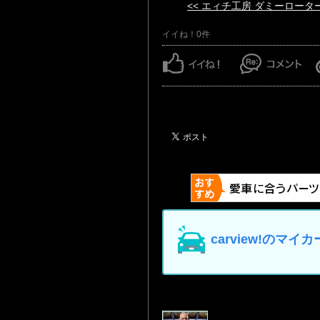
<< エィチ工房 ダミーロータ
イイね！0件
carview!の