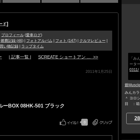
]
ード
プロフィール
(
愛車ログ
)
|
燃費記録 (46)
|
フォトアルバム
|
フォト (147)
|
クルマレビュー
|
買い物記録
|
ラップタイム
ー
| 記事一覧 |
SCREATE ショートアン ... >>
「み
ータ
0311/
2011年1月25日
爺Muscl
みんカラ1
＾ ヨロシ
目 ：箱
BOX 08HK-501 ブラック
28
0