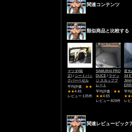
関連コンテンツ
類似商品と比較する
マツダ(純
SAMURAI PRO
星光
正)
/
シートバッ
DUCE
/
ラゲッ
34 
クバーベゼル
ジ スカッフプ
Jimn
レート
ER
平均評価 :
★★
★★
4.45
平均評価 :
★★
平均
レビュー:135件
★★
4.65
★★
レビュー:829件
レビ
関連レビューピック