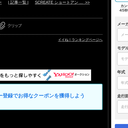
ー
| 記事一覧 |
SCREATE ショートアン ... >>
メー
イイね！ランキングページへ
モデ
年式
マイカー登録でお得なクーポンを獲得しよう
走行