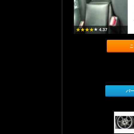
4.37
こ
パ