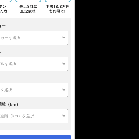
カー
ル
距離（km）