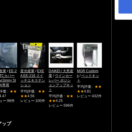
産業
/
EE-2
星光産業
/
EXE
DAIKEI / 大恵産
MGR Custom
ETCカバー
A EE-216 スイ
業
/
ウインカー
s
/
ベッドキッ
y/Jimny SI
ッチエキステン
レバー ポジシ
ト
RA専用
ション
ョンアップキッ
平均評価 :
★★
ト
評価 :
★★
平均評価 :
★★
★★
4.81
4.47
★★
4.56
平均評価 :
★★
レビュー:432件
ュー:98件
レビュー:100件
★★
4.25
レビュー:596件
アップ