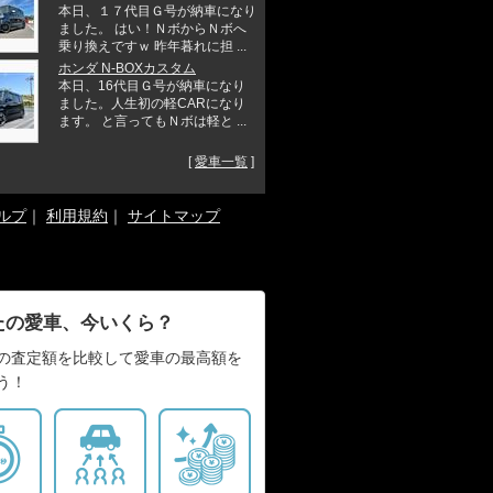
本日、１７代目Ｇ号が納車になり
ました。 はい！ＮボからＮボへ
乗り換えですｗ 昨年暮れに担 ...
ホンダ N-BOXカスタム
本日、16代目Ｇ号が納車になり
ました。人生初の軽CARになり
ます。 と言ってもＮボは軽と ...
[
愛車一覧
]
ルプ
｜
利用規約
｜
サイトマップ
たの愛車、今いくら？
の査定額を比較して愛車の最高額を
う！