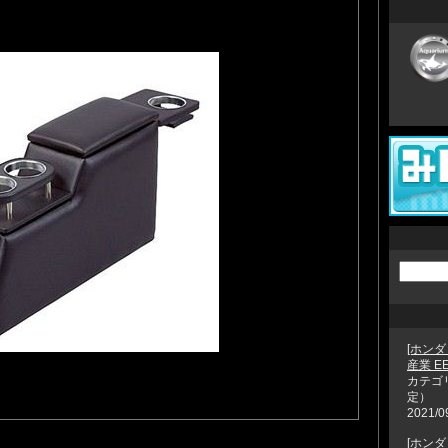
[ホンダ
産業 E
カテゴ
定）
2021/0
[ホンダ