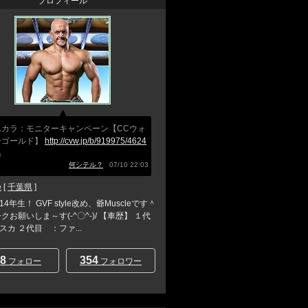
プロフィール
んカラ：モニターキャンペーン【CCウォ
ーゴールド】
http://cvw.jp/b/919975/4624
」
何シテル？
07/10 22:03
e
[
千葉県
]
4年生！ GVF style改め、爺Muscleです＾
クお願いしま～す(-^〇^-)/ 【車歴】 １代
スカ ２代目 ：ファ...
8
354
フォロー
フォロワー