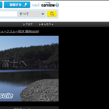
ヘルプ
ォークスルーBOX [爺Muscle]