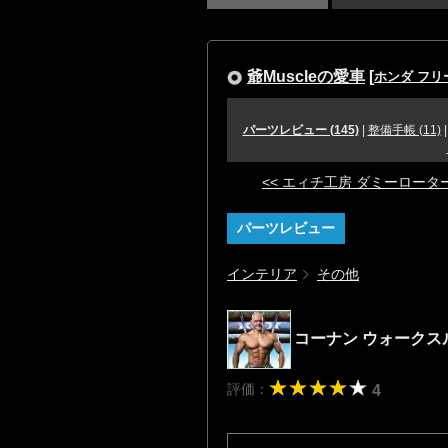
爺Muscleの愛車
[
ホンダ フリ
パーツレビュー (145)
|
整備手帳 (11)
<< エィチ工房 ダミーロータ
パーツレビュー
インテリア
その他
コーナン ウォークスルー
評価：
4