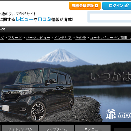
ンダ
>
フリード
>
パーツレビュー
>
インテリア
>
その他
>
コーナン / コーナン商事 ウ
フォトアルバム
ラップタイム
▼メニュー