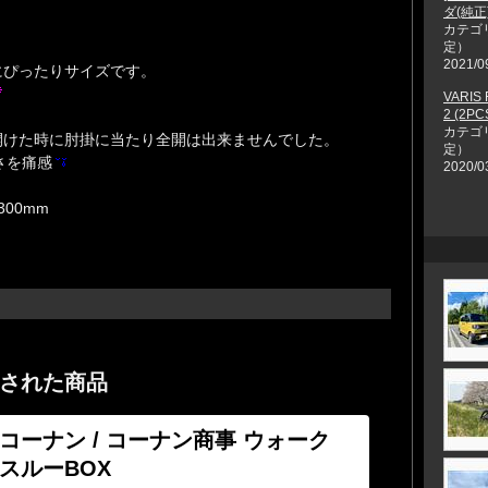
ダ(純
カテゴ
！
定）
2021/0
にぴったりサイズです。
VARIS
2 (2PCS
カテゴ
開けた時に肘掛に当たり全開は出来ませんでした。
定）
を痛感
2020/0
300mm
された商品
コーナン / コーナン商事 ウォーク
スルーBOX