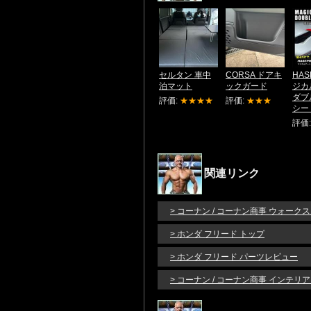
セルタン 車中
CORSA ドアキ
HAS
泊マット
ックガード
ジカ
ダブ
評価:
★★★★
評価:
★★★
シー
評価
関連リンク
> コーナン / コーナン商事 ウォーク
> ホンダ フリード トップ
> ホンダ フリード パーツレビュー
> コーナン / コーナン商事 インテ