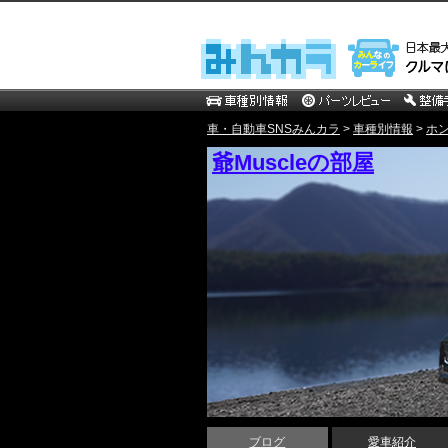
車・自動車SNSみんカラ
>
車種別情報
>
ホ
爺Muscleの部屋
ブログ
愛車紹介