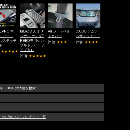
EPRO マ
fufukoさんオリ
Ali シートベル
DAISO ツムツ
ルアート
ジナル ホンダF
トカバー
ムサンシェード
ルステッチ
REED専用シン
評価:
★★★
評価:
★★★★
ト
プルトレイ（サ
イズ大）
:
★★★★★
評価:
★★★★★
スルーBOX の情報を検索
リア その他のパーツレビュー一覧