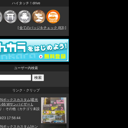
ハイタッチ！drive
[
全てのバッジをチェック (83)
]
ユーザー内検索
リンク・クリップ
 Nボックスカスタム]星光
E-66 Wサンバイザー L
リ：その他（カテゴリ未設
9/23 17:56:44
 Nボックスカスタム]ホン