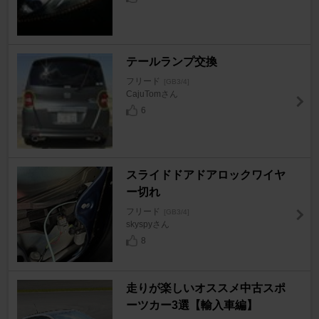
テールランプ交換
フリード
[GB3/4]
CajuTomさん
6
スライドドアドアロックワイヤ
ー切れ
フリード
[GB3/4]
skyspyさん
8
走りが楽しいオススメ中古スポ
ーツカー3選【輸入車編】