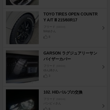
TOYO TIRES OPEN COUNTR
Y A/T Ⅲ 215/60R17
フリード
[GB3/4]
tolopさん
8
GARSON ラグジュアリーサン
バイザーカバー
フリード
[GB3/4]
ゆん姉さん
3
102. HIDバルブの交換
フリード
[GB3/4]
バンビィさん
8