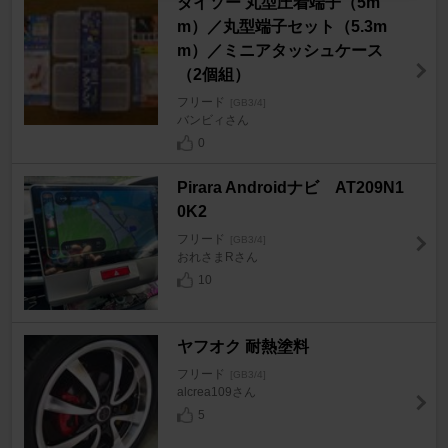
ダイソー 丸型圧着端子（5m
m）／丸型端子セット（5.3m
m）／ミニアタッシュケース
（2個組）
フリード
[GB3/4]
バンビィさん
0
Pirara Androidナビ AT209N1
0K2
フリード
[GB3/4]
おれさまRさん
10
ヤフオク 耐熱塗料
フリード
[GB3/4]
alcrea109さん
5