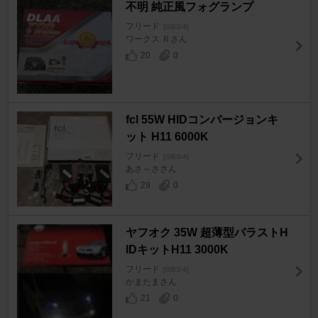
不明 純正風フォグランプ
フリード
[GB3/4]
ワークス Ｒさん
20
0
fcl 55W HIDコンバージョンキ
ット H11 6000K
フリード
[GB3/4]
あさ～ささん
29
0
ヤフオク 35W 超薄型バラストH
IDキットH11 3000K
フリード
[GB3/4]
かまたまさん
21
0