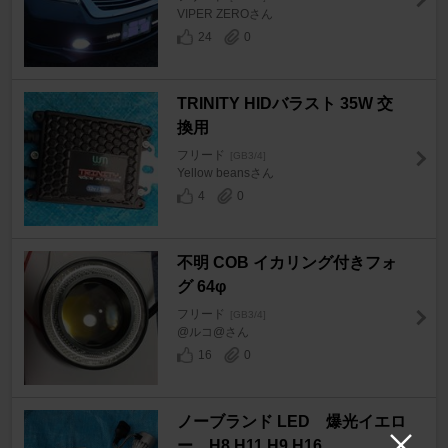
VIPER ZEROさん
24
0
TRINITY HIDバラスト 35W 交
換用
フリード
[GB3/4]
Yellow beansさん
4
0
不明 COB イカリング付きフォ
グ 64φ
フリード
[GB3/4]
@ルコ@さん
16
0
ノーブランド LED 爆光イエロ
ー H8 H11 H9 H16