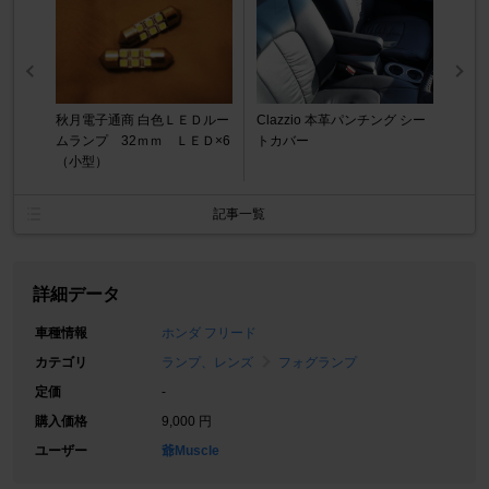
秋月電子通商 白色ＬＥＤルー
Clazzio 本革パンチング シー
ムランプ 32ｍｍ ＬＥＤ×6
トカバー
（小型）
記事一覧
詳細データ
車種情報
ホンダ フリード
カテゴリ
ランプ、レンズ
フォグランプ
定価
-
購入価格
9,000 円
ユーザー
爺Muscle