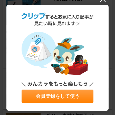
フリード
[GB3/4]
Yellow beansさん
6
0
fcl. D2R LEDヘッドライト
フリード
[GB3/4]
おれさまRさん
1
ユニオン産業 オイルフィルター
フリード
[GB3/4]
やーもんさん
9
会員登録をして使う