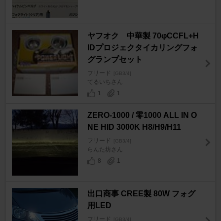
ヤフオク 中華製 70φCCFL+H
IDプロジェクタイカリングフォ
グランプセット
フリード
[GB3/4]
てるいちさん
1
1
ZERO-1000 / 零1000 ALL IN O
NE HID 3000K H8/H9/H11
フリード
[GB3/4]
らんた坊さん
8
1
出口商事 CREE製 80W フォグ
用LED
フリード
[GB3/4]