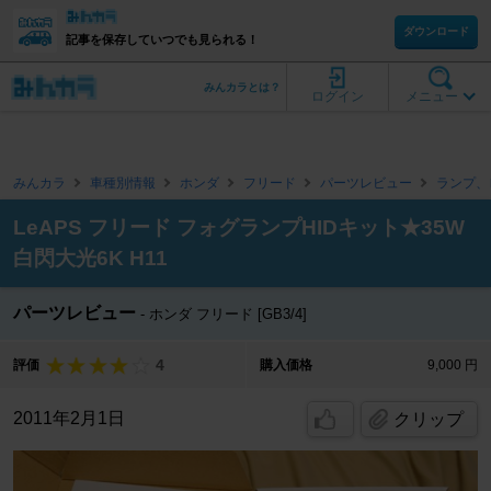
ダウンロード
記事を保存していつでも見られる！
みんカラとは？
ログイン
メニュー
みんカラ
車種別情報
ホンダ
フリード
パーツレビュー
ランプ、
LeAPS フリード フォグランプHIDキット★35W
白閃大光6K H11
パーツレビュー
ホンダ フリード [GB3/4]
4
評価
購入価格
9,000 円
2011年2月1日
クリップ