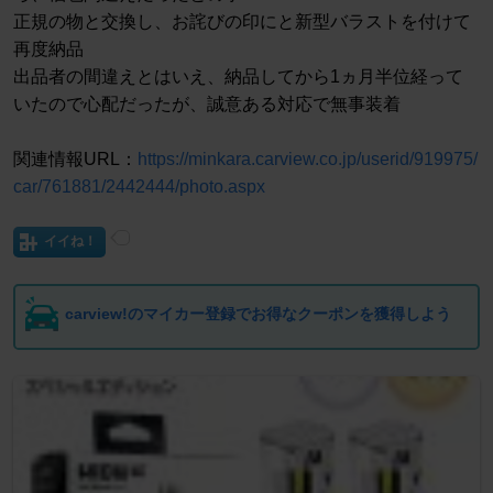
正規の物と交換し、お詫びの印にと新型バラストを付けて
再度納品
出品者の間違えとはいえ、納品してから1ヵ月半位経って
いたので心配だったが、誠意ある対応で無事装着
関連情報URL：
https://minkara.carview.co.jp/userid/919975/
car/761881/2442444/photo.aspx
イイね！
carview!のマイカー登録でお得なクーポンを獲得しよう