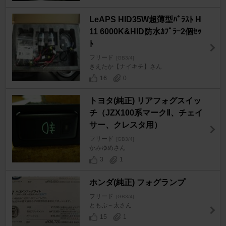
LeAPS HID35W超薄型ﾊﾞﾗｽﾄ H
11 6000K&HID防水ｶﾌﾟﾗｰ2個ｾｯ
ﾄ
フリード
[GB3/4]
きえたか【ナイキチ】さん
16
0
トヨタ(純正) リアフォグスイッ
チ（JZX100系マークⅡ、チェイ
サー、クレスタ用）
フリード
[GB3/4]
かみゆめさん
3
1
ホンダ(純正) フォグランプ
フリード
[GB3/4]
ともぷ～太さん
15
1