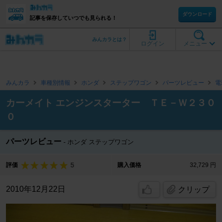
ダウンロード
記事を保存していつでも見られる！
みんカラとは？
ログイン
メニュー
みんカラ
車種別情報
ホンダ
ステップワゴン
パーツレビュー
電
カーメイト エンジンスターター ＴＥ－Ｗ２３０
０
パーツレビュー
ホンダ ステップワゴン
5
評価
購入価格
32,729 円
2010年12月22日
クリップ