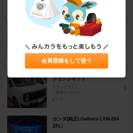
0
0
COMTEC BeTime A-114LW
ステップワゴン
7143さん
0
0
会員登録をして使う
DAMD レゾネーター フェイス
チェンジキット
ステップワゴン
一夜星のいかさん
11
ホンダ(純正) Gathers LXM-264
ZFLi