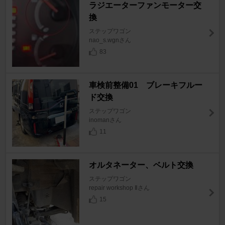
ラジエーターファンモーター交
換
ステップワゴン
nao_s.wgnさん
83
車検前整備01 ブレーキフルー
ド交換
ステップワゴン
inomanさん
11
オルタネーター、ベルト交換
ステップワゴン
repair workshop Ⅱさん
15