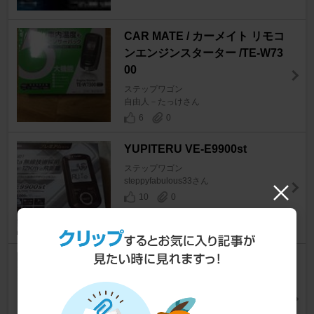
CAR MATE / カーメイト リモコ
ンエンジンスターター /TE-W73
00
ステップワゴン
自由人－たっけさん
6
0
YUPITERU VE-E9900st
ステップワゴン
steppyfabulous33さん
10
0
カーメイト TE 54 スターターハ
ーネス
ステップワゴン
マイタロウさん