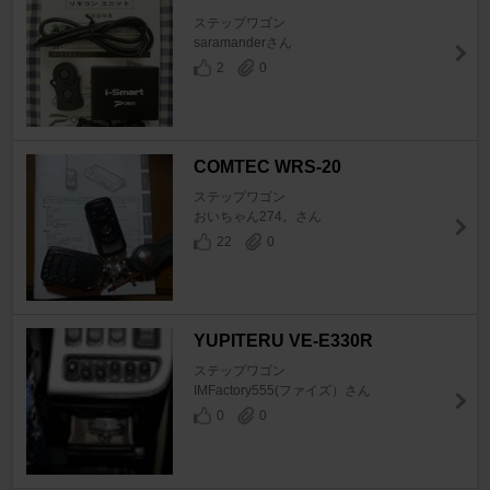
ステップワゴン
saramanderさん
2
0
COMTEC WRS-20
ステップワゴン
おいちゃん274。さん
22
0
YUPITERU VE-E330R
ステップワゴン
IMFactory555(ファイズ）さん
0
0