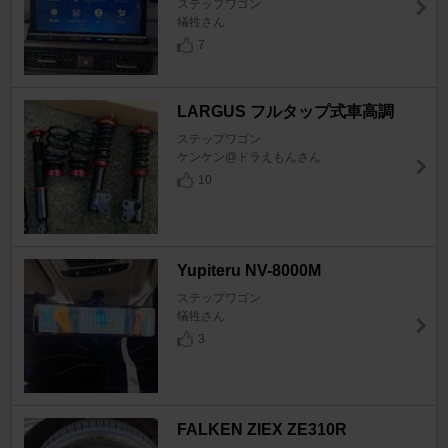
ステップワゴン
犠牲さん
7
LARGUS フルタップ式車高調
ステップワゴン
ケンケン@ドラえもんさん
10
Yupiteru NV-8000M
ステップワゴン
犠牲さん
3
FALKEN ZIEX ZE310R