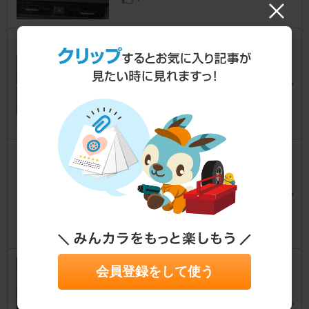
ホンダ(純正) インターナビ リン
クアップフリー通信機4G HSK-
1000G
ステップワゴン
☆なかりょう☆さん
10
トリコローレ シフトノブエクス
チェンジキット 黒本革✕黒糸
ステップワゴン
BULL-DOGさん
11
モデューロ リアスカート（中
会員登録をして使う
古）
ステップワゴン