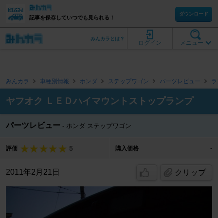
ダウンロード
記事を保存していつでも見られる！
みんカラとは？
ログイン
メニュー
みんカラ
車種別情報
ホンダ
ステップワゴン
パーツレビュー
ラ
ヤフオク ＬＥＤハイマウントストップランプ
パーツレビュー
ホンダ ステップワゴン
5
評価
購入価格
-
2011年2月21日
クリップ