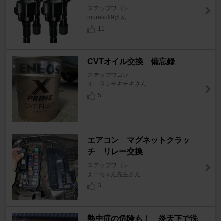
ステップワゴン
muraku99さん
11
CVTオイル交換 備忘録
ステップワゴン
オ－ランチキチキさん
5
エアコン マグネットクラッ
チ リレー交換
ステップワゴン
えーちゃん先生さん
3
熱中症の危険も！ 炎天下で洗