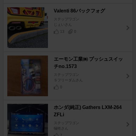
Valenti 86バックフォグ
ステップワゴン
じぇいさん
13
0
エーモン工業㈱ プッシュスイッ
チno.1573
ステップワゴン
Ｓフリーダムさん
0
ホンダ(純正) Gathers LXM-264
ZFLi
ステップワゴン
犠牲さん
7