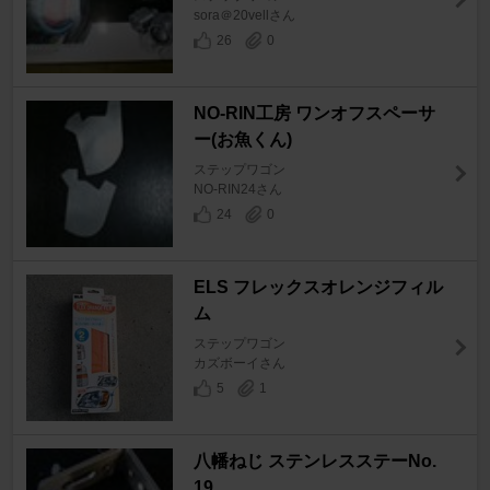
sora＠20vellさん
26
0
NO-RIN工房 ワンオフスペーサ
ー(お魚くん)
ステップワゴン
NO-RIN24さん
24
0
ELS フレックスオレンジフィル
ム
ステップワゴン
カズボーイさん
5
1
八幡ねじ ステンレスステーNo.
19