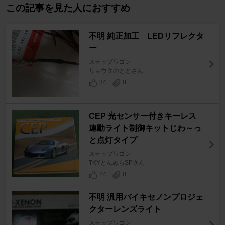
この記事を見た人におすすめ
不明 純正加工 LEDリフレクタ
ー
ステップワゴン
リョウタのととさん
34
0
CEP 光センサー付きキーレス
連動ライト制御キットじわ～っ
と点灯タイプ
ステップワゴン
TKYとんぬらSPさん
24
0
不明 汎用バイキセノンプロジェ
クターレンズライト
ステップワゴン