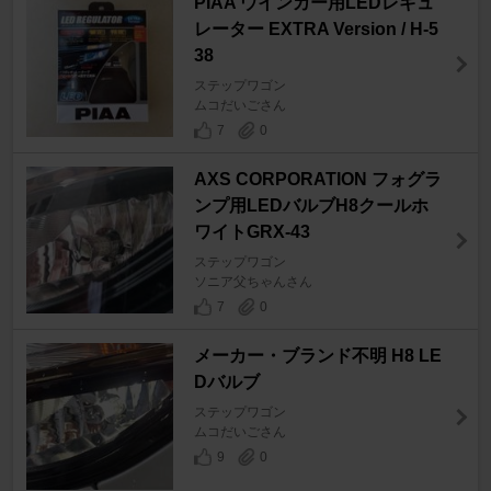
PIAA ウインカー用LEDレギュ
レーター EXTRA Version / H-5
38
ステップワゴン
ムコだいごさん
7
0
AXS CORPORATION フォグラ
ンプ用LEDバルブH8クールホ
ワイトGRX-43
ステップワゴン
ソニア父ちゃんさん
7
0
メーカー・ブランド不明 H8 LE
Dバルブ
ステップワゴン
ムコだいごさん
9
0