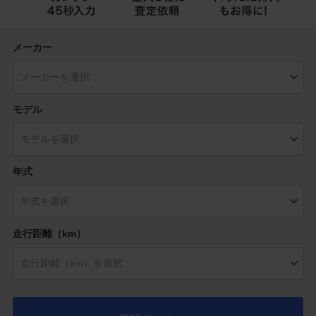
メーカー
モデル
年式
走行距離（km）