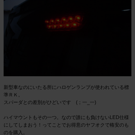
新型車なのにいたる所にハロゲンランプが使われている標
準ＲＫ。
スパーダとの差別がひどいです (；一_一)
ハイマウントもその一つ。なので誰にも負けないLED仕様
にしてしまおう！ってことでお得意のヤフオクで格安のも
のを購入。