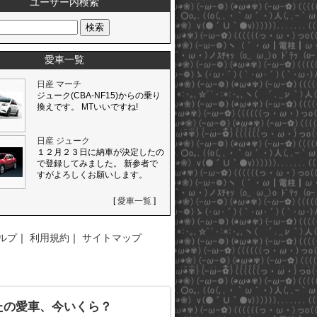
ユーザー内検索
愛車一覧
日産 マーチ
ジューク(CBA-NF15)からの乗り
換えです。 MTいいですね!
日産 ジューク
１２月２３日に納車が決定したの
で登録してみました。 新参者で
すがよろしくお願いします。
[
愛車一覧
]
ルプ
｜
利用規約
｜
サイトマップ
たの愛車、今いくら？