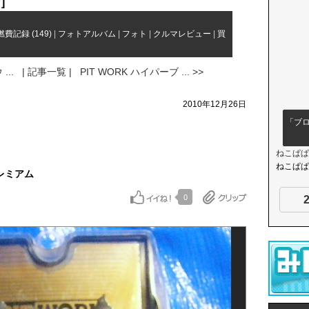
]
ク
燃費記録 (149)
|
フォトアルバム
|
フォト
|
クルマレビュー
|
買
...
| 記事一覧 |
PIT WORK ハイパーブ ... >>
2010年12月26日
「ブ
ねこぱぱ
ねこぱぱ
プレミアム
0