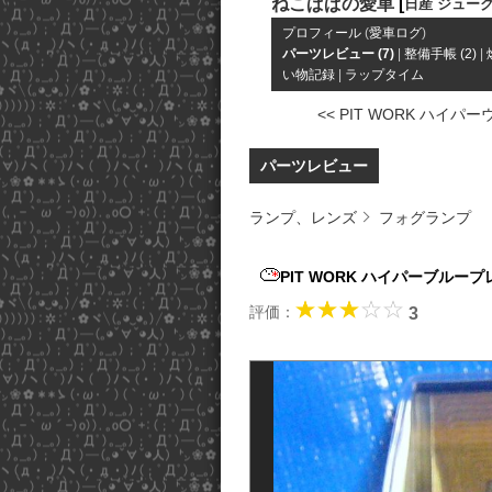
ねこぱぱの愛車
[
日産 ジュー
プロフィール
(
愛車ログ
)
パーツレビュー (7)
|
整備手帳 (2)
|
い物記録
|
ラップタイム
<< PIT WORK ハイパーウ 
パーツレビュー
ランプ、レンズ
フォグランプ
PIT WORK ハイパーブルー
評価：
3