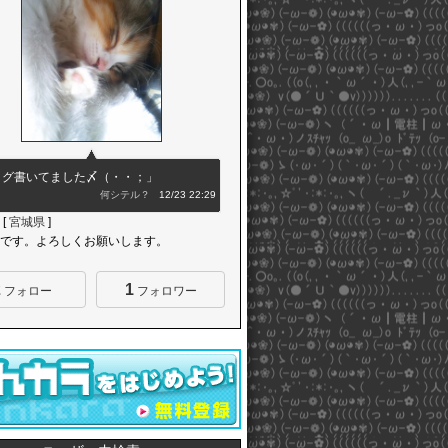
ログ書いてました〆（・・；」
何シテル？
12/23 22:29
[
宮城県
]
です。よろしくお願いします。
2
1
フォロー
フォロワー