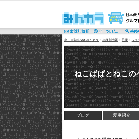
車・自動車SNSみんカラ
>
車種別情報
>
日産
>
ジュ
ねこぱぱとねこの
ブログ
愛車紹介