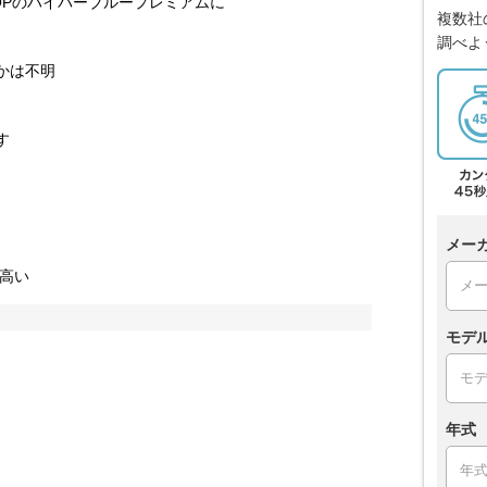
OPのハイパーブループレミアムに
複数社
調べよ
かは不明
す
メー
ぱ高い
モデ
年式