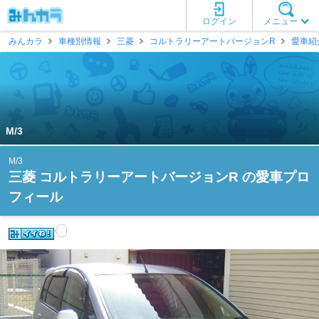
ログイン
メニュー
みんカラ
車種別情報
三菱
コルトラリーアートバージョンR
愛車紹
M/3
M/3
三菱 コルトラリーアートバージョンR の愛車プロ
フィール