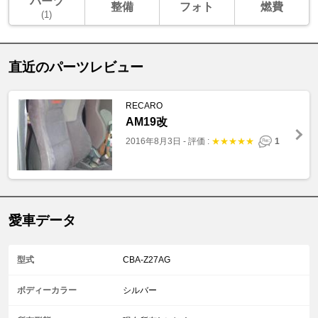
パーツ
整備
フォト
燃費
(1)
直近のパーツレビュー
RECARO
AM19改
2016年8月3日
-
評価 :
★
★
★
★
★
1
愛車データ
型式
CBA-Z27AG
ボディーカラー
シルバー