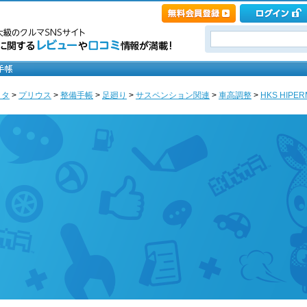
ヨタ
>
プリウス
>
整備手帳
>
足廻り
>
サスペンション関連
>
車高調整
>
HKS HIPERM