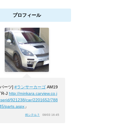
プロフィール
[パーツ]
#ランサーカーゴ
AM19
TR-J
http://minkara.carview.co.j
userid/921238/car/2201652/788
45/parts.aspx
」
何シテル？
08/03 16:45