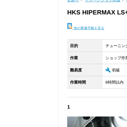
足廻り
サスペンション関連
HKS HIPERMAX LS
他の整備手帳を見る
目的
チューニン
作業
ショップ作
難易度
初級
作業時間
6時間以内
1