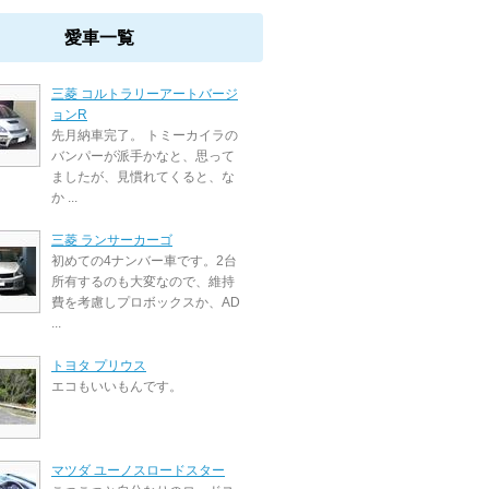
愛車一覧
三菱 コルトラリーアートバージ
ョンR
先月納車完了。 トミーカイラの
バンパーが派手かなと、思って
ましたが、見慣れてくると、な
か ...
三菱 ランサーカーゴ
初めての4ナンバー車です。2台
所有するのも大変なので、維持
費を考慮しプロボックスか、AD
...
トヨタ プリウス
エコもいいもんです。
マツダ ユーノスロードスター