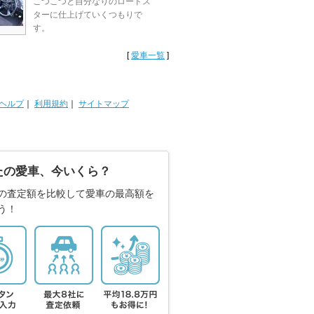
こつこつと自分なりのロードス
ターに仕上げていくつもりで
す。
[
愛車一覧
]
ヘルプ
｜
利用規約
｜
サイトマップ
たの愛車、今いくら？
の査定額を比較して愛車の最高額を
う！