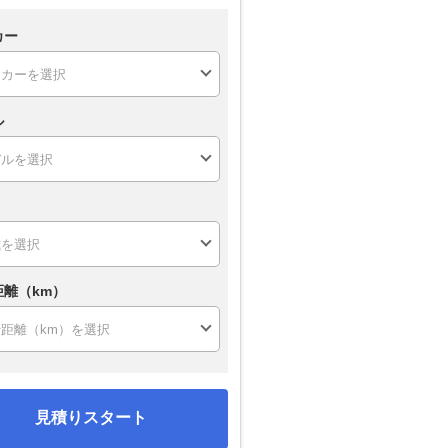
カー
ル
距離（km）
見積りスタート