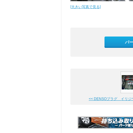
[大きい写真で見る]
パ
<< DENSOプラグ イリジウム