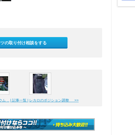
ーツの取り付け相談をする
 ...
| 記事一覧 |
レカロのポジション調整 >>