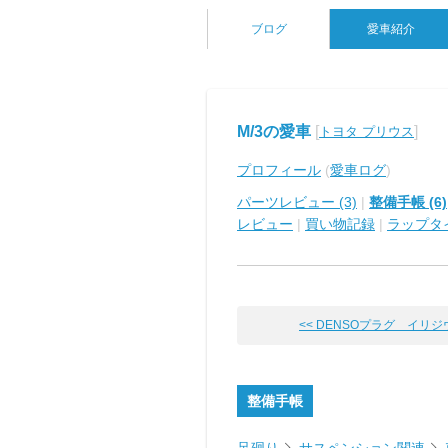
ブログ
愛車紹介
M/3の愛車
[
]
トヨタ プリウス
プロフィール
(
愛車ログ
)
パーツレビュー (3)
|
整備手帳 (6)
レビュー
|
買い物記録
|
ラップタ
<< DENSOプラグ イリジウム
整備手帳