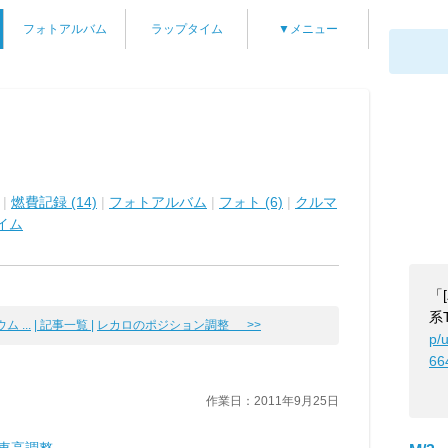
フォトアルバム
ラップタイム
▼メニュー
|
燃費記録 (14)
|
フォトアルバム
|
フォト (6)
|
クルマ
イム
「
系
 ...
| 記事一覧 |
レカロのポジション調整 >>
p/
66
作業日：2011年9月25日