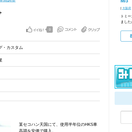
車高調整
M/3
[
大阪府
+
トミー
ました
0
グ・カスタム
業
某セコハン天国にて、使用半年位のHKS車
高調を安価で購入。