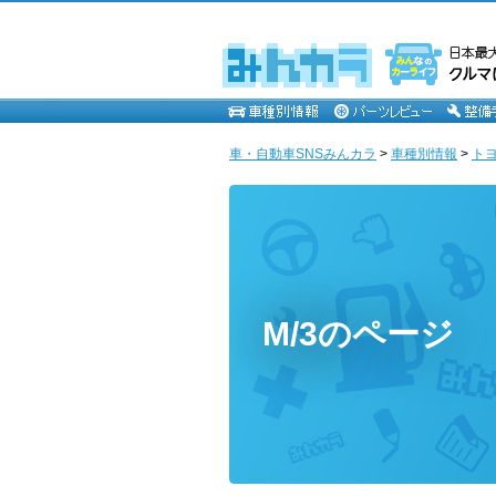
車・自動車SNSみんカラ
>
車種別情報
>
ト
M/3のページ