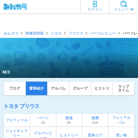
ログイン
メニュー
みんカラ
車種別情報
トヨタ
プリウス
パーツレビュー
パーツレビ
M/3
ラップ
ブログ
愛車紹介
アルバム
グループ
ヒストリ
タイム
トヨタ プリウス
フォトアル
パーツ
整備
燃費
プロフィール
バム
(3)
(6)
(14)
フォトギャラ
クルマレビ
ヒストリー
愛車ログ
買い物
リー
ュー