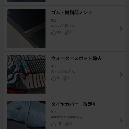
ゴム・樹脂部メンテ
911
woody中尉さん
83
0
ウォータースポット除去
911
のーこmaxさん
5
0
タイヤカバー 改定4
911
hototogisuyamaさん
15
0