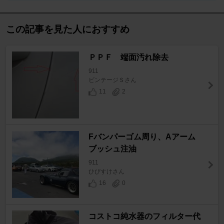
この記事を見た人におすすめ
ＰＰＦ 端面汚れ除去
911
ビンテージＳさん
11
2
Fバンパーゴム周り、Aアーム
ブッシュ注油
911
ひびすけさん
16
0
コストコ純水器のフィルター代