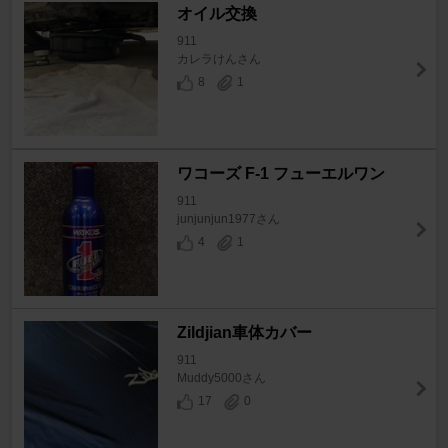
オイル交換
911
カレラけんさん
8
1
ワコーズ F-1 フューエルワン
911
junjunjun1977さん
4
1
Zildjian車体カバー
911
Muddy5000さん
17
0