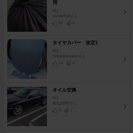
用
911
woody中尉さん
82
9
タイヤカバー 改定1
911
hototogisuyamaさん
14
0
オイル交換
911
復活のFR!!さん
3
1