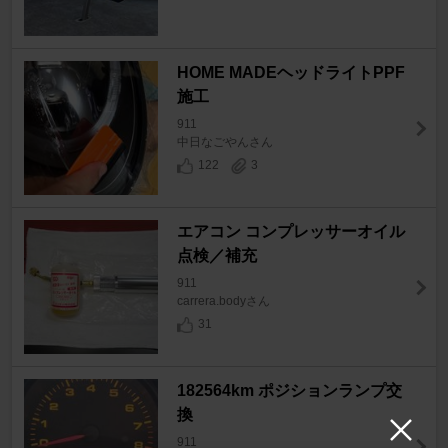
HOME MADEヘッドライトPPF
施工
911
中日なごやんさん
122
3
エアコン コンプレッサーオイル
点検／補充
911
carrera.bodyさん
31
182564km ポジションランプ交
換
911