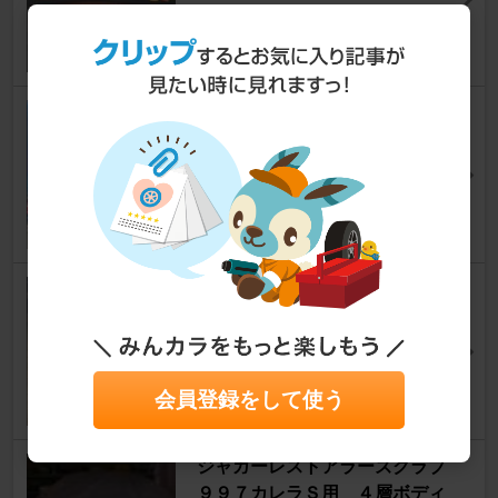
Jirouさん
5
エンジンオイル、エレメント交
換
911
myzkdive1さん
72
セルフ オイル交換
911
中日なごやんさん
42
会員登録をして使う
ジャガーレストアラーズクラブ
９９７カレラＳ用 ４層ボディ