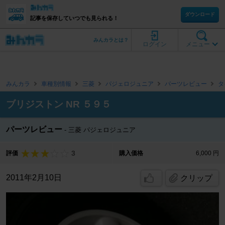
ダウンロード
記事を保存していつでも見られる！
みんカラとは？
ログイン
メニュー
みんカラ
車種別情報
三菱
パジェロジュニア
パーツレビュー
タ
ブリジストン NR ５９５
パーツレビュー
三菱 パジェロジュニア
3
評価
購入価格
6,000 円
2011年2月10日
クリップ