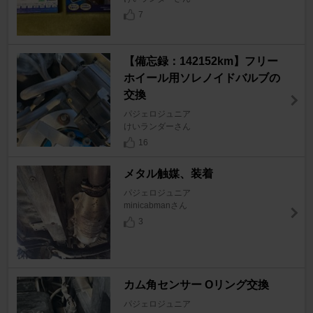
7
【備忘録：142152km】フリー
ホイール用ソレノイドバルブの
交換
パジェロジュニア
けいランダーさん
16
メタル触媒、装着
パジェロジュニア
minicabmanさん
3
カム角センサー Oリング交換
パジェロジュニア