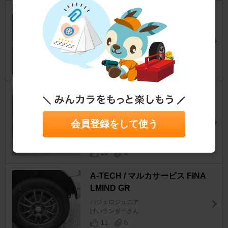
A-TECH / マルカサービス A-TE
CH FINALMIND GR
パジェロジュニア
けいランダーさん
11
0
三菱純正 ラリーアート ランサ
サーセディア純正ホイール 16
インチ
会員登録をして使う
パジェロジュニア
とうもろこしさん
10
0
A-TECH / マルカサービス FINA
LMIND GR
パジェロジュニア
けいランダーさん
11
0