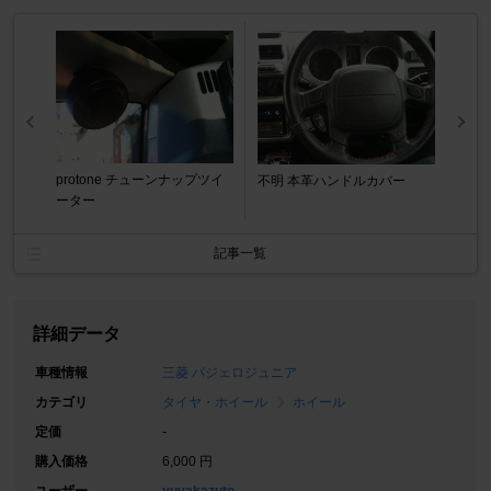
protone チューンナップツイ
不明 本革ハンドルカバー
ーター
記事一覧
詳細データ
車種情報
三菱 パジェロジュニア
カテゴリ
タイヤ・ホイール
ホイール
定価
-
購入価格
6,000 円