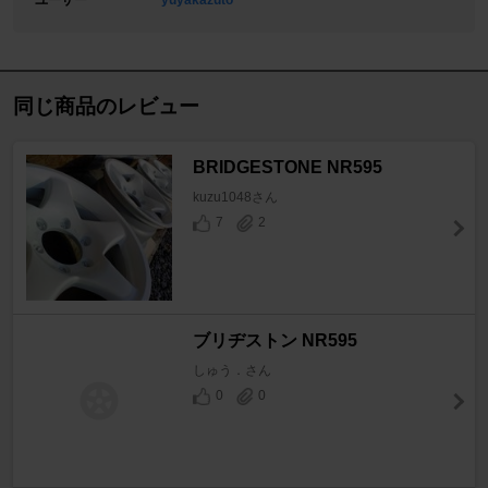
ユーザー
yuyakazuto
同じ商品のレビュー
BRIDGESTONE NR595
kuzu1048さん
7
2
ブリヂストン NR595
しゅう．さん
0
0