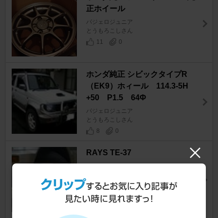
正ホイール
パジェロジュニア
とうもろこしさん
11
0
ホンダ純正 シビックタイプR
（EK9）ホィール 114.3-5H
+50 P1.5 64Φ
パジェロジュニア
とうもろこしさん
8
0
RAYS TE-37
パジェロジュニア
papajero88さん
0
0