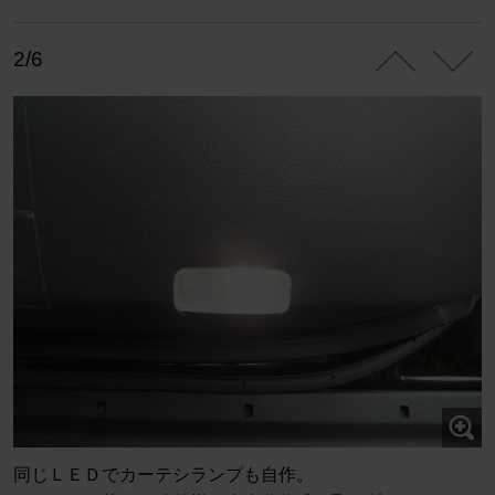
2/6
同じＬＥＤでカーテシランプも自作。