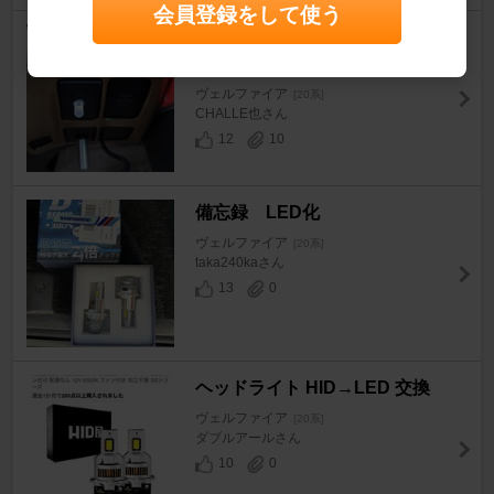
会員登録をして使う
ヘッドライト点灯確認用LED取
付
ヴェルファイア
[20系]
CHALLE也さん
12
10
備忘録 LED化
ヴェルファイア
[20系]
taka240kaさん
13
0
ヘッドライト HID→LED 交換
ヴェルファイア
[20系]
ダブルアールさん
10
0