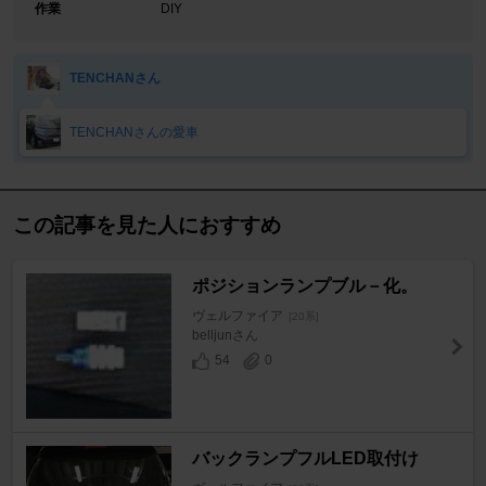
作業
DIY
TENCHANさん
TENCHANさんの愛車
この記事を見た人におすすめ
ポジションランプブル－化。
ヴェルファイア
[20系]
belljunさん
54
0
バックランプフルLED取付け