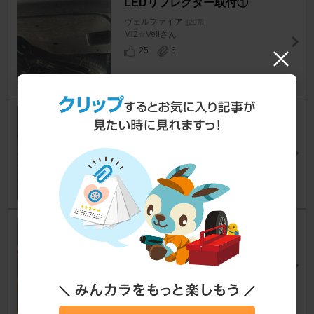
LEDリフレクター取付①
ヴェルファイア
[20系]
Mi2☆Vellさん
25
6
クリスタル ハイマウントストッ
プランプの装着①
ヴェルファイア
[20系]
けんにーさん
15
11
バックドアＬＥＤランプの増設
②☆
ヴェルファイア
[20系]
けんにーさん
28
19