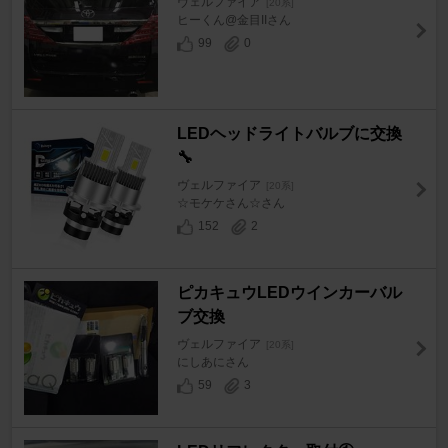
ヴェルファイア
[20系]
ヒーくん@金目IIさん
99
0
LEDヘッドライトバルブに交換
🔧
ヴェルファイア
[20系]
☆モケケさん☆さん
152
2
ピカキュウLEDウインカーバル
ブ交換
ヴェルファイア
[20系]
にしあにさん
59
3