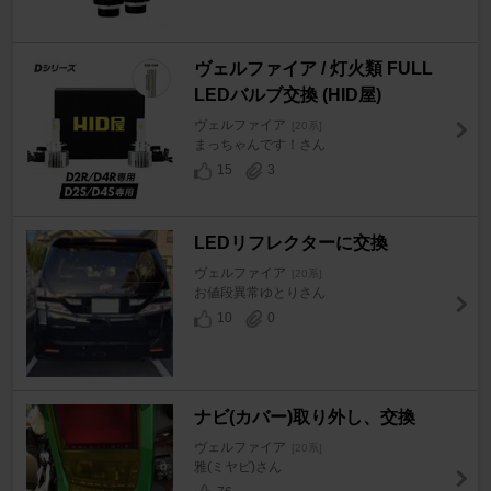
ヴェルファイア / 灯火類 FULL
LEDバルブ交換 (HID屋)
ヴェルファイア
[20系]
まっちゃんです！さん
15
3
LEDリフレクターに交換
ヴェルファイア
[20系]
お値段異常ゆとりさん
10
0
ナビ(カバー)取り外し、交換
ヴェルファイア
[20系]
雅(ミヤビ)さん