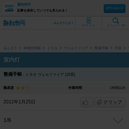
ダウンロード
記事を保存していつでも見られる！
みんカラとは？
ログイン
メニュー
みんカラ
車種別情報
トヨタ
ヴェルファイア
整備手帳
外装
室内灯
整備手帳
トヨタ ヴェルファイア [20系]
難易度
作業時間
1時間以内
2012年1月25日
クリップ
1/6