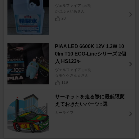
ヴェルファイア
[20系]
かぱふぁいあさん
20
PIAA LED 6600K 12V 1.3W 10
0lm T10 ECO-Lineシリーズ 2個
入 HS123✨
ヴェルファイア
[20系]
☆モケケさん☆さん
119
サーキットを走る際に最低限変
えておきたいパーツ○選
カーライフ