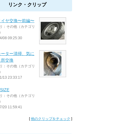
リンク・クリップ
タイヤ交換〜前編〜
リ：その他（カテゴリ
）
4/08 09:25:30
モーター清掃、気に
た所交換
リ：その他（カテゴリ
）
1/13 23:33:17
SIZE
リ：その他（カテゴリ
）
7/20 11:59:41
[
他のクリップをチェック
]