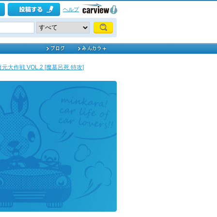
ヘルプ
大作戦 VOL.2 [魔墓呂死 特攻]