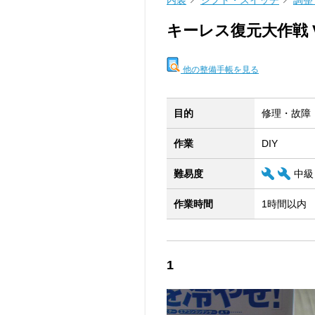
内装
シフト・スイッチ
調整
キーレス復元大作戦 V
他の整備手帳を見る
目的
修理・故障
作業
DIY
難易度
中級
作業時間
1時間以内
1