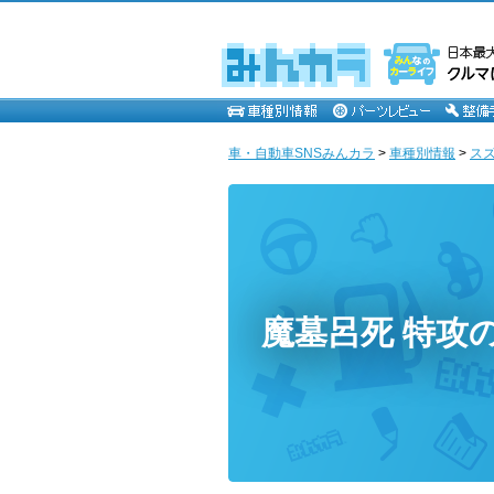
車・自動車SNSみんカラ
>
車種別情報
>
ス
魔墓呂死 特攻