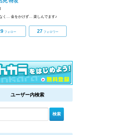
呂死 特攻
]
なく… 金をかけず… 楽しんでます♪
29
27
フォロー
フォロワー
ユーザー内検索