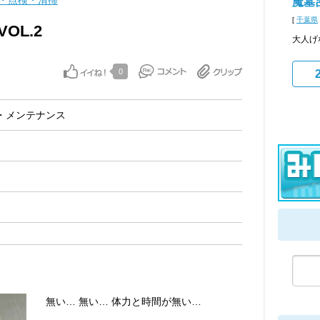
・点検・清掃
魔墓
[
千葉県
OL.2
大人げ
0
・メンテナンス
無い… 無い… 体力と時間が無い…