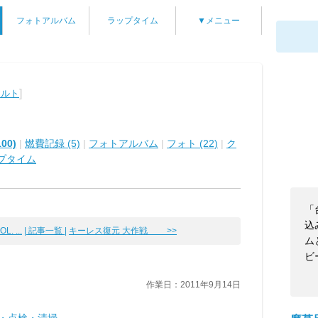
フォトアルバム
ラップタイム
▼メニュー
]
アルト
00)
|
燃費記録 (5)
|
フォトアルバム
|
フォト (22)
|
ク
プタイム
「
込
 ...
| 記事一覧 |
キーレス復元 大作戦 >>
ム
ビ
作業日：2011年9月14日