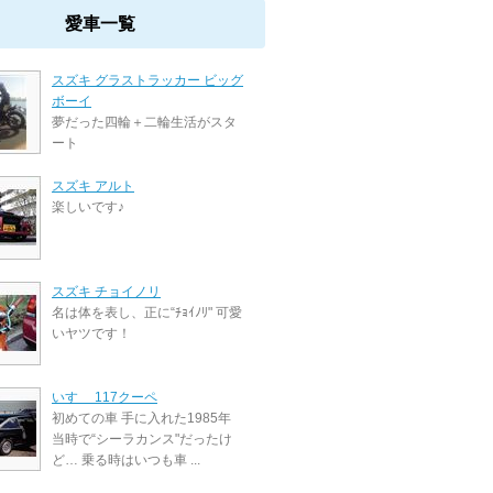
愛車一覧
スズキ グラストラッカー ビッグ
ボーイ
夢だった四輪＋二輪生活がスタ
ート
スズキ アルト
楽しいです♪
スズキ チョイノリ
名は体を表し、正に“ﾁｮｲﾉﾘ" 可愛
いヤツです！
いすゞ 117クーペ
初めての車 手に入れた1985年
当時で“シーラカンス"だったけ
ど… 乗る時はいつも車 ...