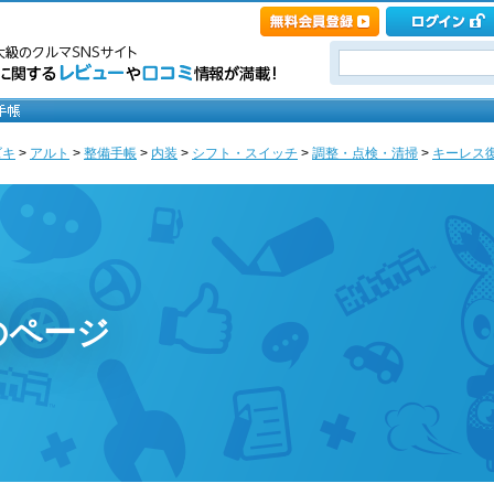
ズキ
>
アルト
>
整備手帳
>
内装
>
シフト・スイッチ
>
調整・点検・清掃
>
キーレス復元
のページ