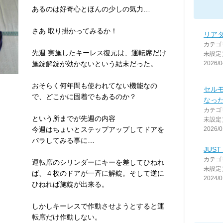
あるのは好奇心とほんの少しの気力…
さあ 取り掛かってみるか！
リア
カテゴ
先週 実施したキーレス復元は、運転席だけ
未設定
施錠解錠が効かないという結末だった。
2026/0
おそらく何年間も使われてない機能なの
セル
で、どこかに固着でもあるのか？
なっ
カテゴ
という所までが先週の内容
未設定
今週はちょいとステップアップしてドアを
2026/0
バラしてみる事に…
JUST 
カテゴ
運転席のシリンダーにキーを差してひねれ
未設定
ば、４枚のドアが一斉に解錠。そして逆に
2024/0
ひねれば施錠が出来る。
しかしキーレスで作動させようとすると運
転席だけ作動しない。