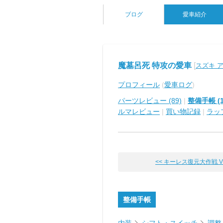
ブログ
愛車紹介
魔墓呂死 特攻の愛車
[
スズキ 
プロフィール
(
愛車ログ
)
パーツレビュー (89)
|
整備手帳 (1
ルマレビュー
|
買い物記録
|
ラッ
<< キーレス復元大作戦 VOL.
整備手帳