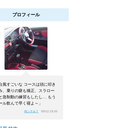
プロフィール
台風すごいな コースは頭に叩き
み、乗りの癖も矯正、スラロー
と急制動の練習もしたし… もう
ール飲んで早く寝よ～」
何シテル？
05/12 23:20