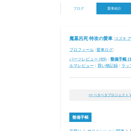
ブログ
愛車紹介
魔墓呂死 特攻の愛車
[
スズキ 
プロフィール
(
愛車ログ
)
パーツレビュー (89)
|
整備手帳 (1
ルマレビュー
|
買い物記録
|
ラッ
<< ベタベタプロジェクト VOL
整備手帳