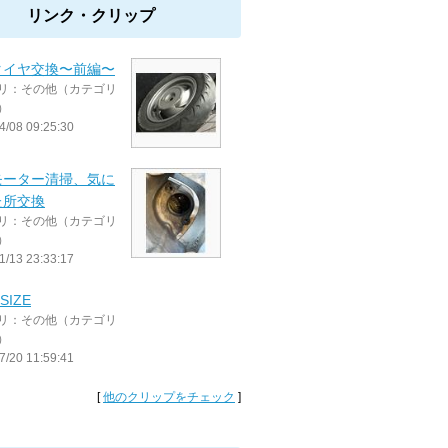
リンク・クリップ
タイヤ交換〜前編〜
リ：その他（カテゴリ
）
4/08 09:25:30
モーター清掃、気に
た所交換
リ：その他（カテゴリ
）
1/13 23:33:17
SIZE
リ：その他（カテゴリ
）
7/20 11:59:41
[
他のクリップをチェック
]