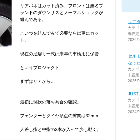
リアバネはカット済み、フロントは無名ブ
ランドのダウンサスとノーマルショックが
組んである。
リア
カテゴ
こいつを組んでみて必要ならば更にカッ
未設定
ト。
2026/0
現在の足廻り一式は来年の車検用に保管
セル
なっ
というプロジェクト…
カテゴ
未設定
まずはリアから…
2026/0
JUST 
カテゴ
最初に現状の落ち具合の確認。
未設定
2024/0
フェンダーとタイヤ頂点の隙間は32mm
人差し指と中指の2本が入って少し動く。