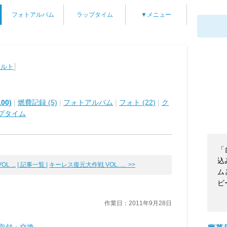
フォトアルバム
ラップタイム
▼メニュー
]
アルト
00)
|
燃費記録 (5)
|
フォトアルバム
|
フォト (22)
|
ク
プタイム
「
込
 ...
| 記事一覧 |
キーレス復元大作戦 VOL. ... >>
ム
ビ
作業日：2011年9月28日