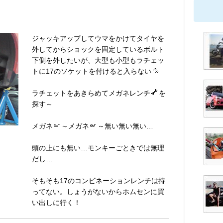
ジャッキアップしてウマをかけてタイヤを
外してからショックを固定しているボルト
下側を外したいが、大型も小型もラチェッ
トに17のソケットを付けると入らない
ラチェットをあきらめてメガネレンチ
を
探す～
メガネ
～メガネ
～無い無い無い…
頭の上にも無い…モンキーごときでは無理
だし…
そもそも17のコンビネーションレンチは持
ってない。しょうがないからホムセンに買
い出しに行く！