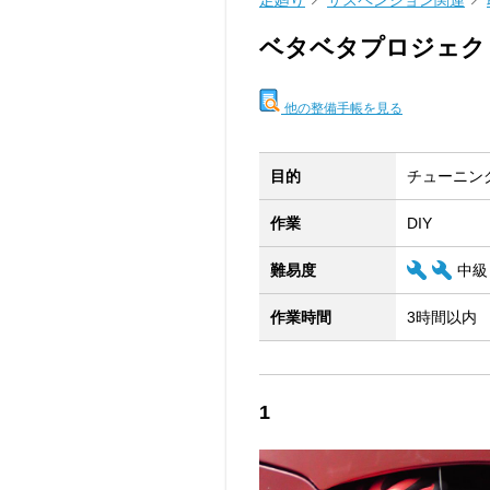
足廻り
サスペンション関連
ベタベタプロジェクト 
他の整備手帳を見る
目的
チューニン
作業
DIY
難易度
中級
作業時間
3時間以内
1