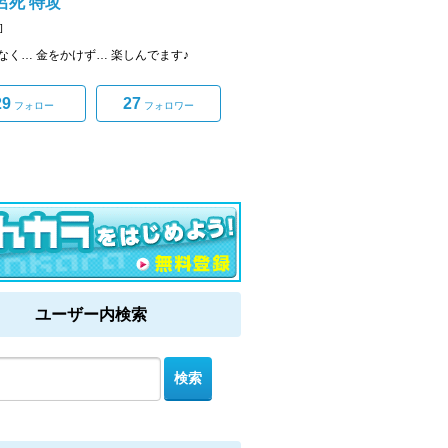
呂死 特攻
]
なく… 金をかけず… 楽しんでます♪
29
27
フォロー
フォロワー
ユーザー内検索