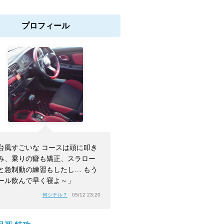
プロフィール
台風すごいな コースは頭に叩き
み、乗りの癖も矯正、スラロー
と急制動の練習もしたし… もう
ール飲んで早く寝よ～」
何シテル？
05/12 23:20