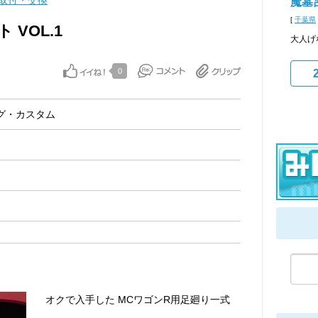
取付・交換
魔墓
[
千葉県
VOL.1
大人げ
0
グ・カスタム
オクで入手した MCワゴンR用足廻り一式