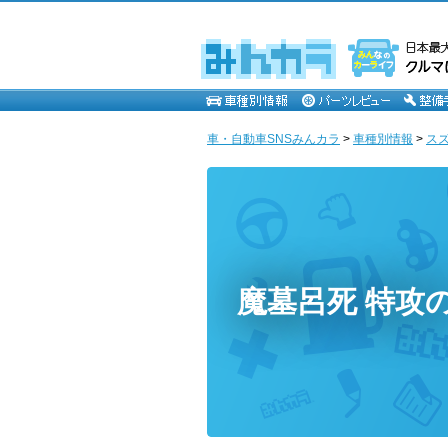
車・自動車SNSみんカラ
>
車種別情報
>
ス
魔墓呂死 特攻