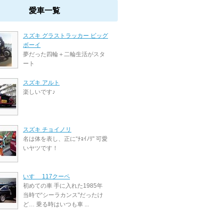
愛車一覧
スズキ グラストラッカー ビッグ
ボーイ
夢だった四輪＋二輪生活がスタ
ート
スズキ アルト
楽しいです♪
スズキ チョイノリ
名は体を表し、正に“ﾁｮｲﾉﾘ" 可愛
いヤツです！
いすゞ 117クーペ
初めての車 手に入れた1985年
当時で“シーラカンス"だったけ
ど… 乗る時はいつも車 ...