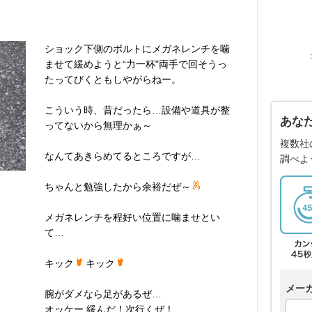
ショック下側のボルトにメガネレンチを噛
ませて緩めようと“力一杯"両手で回そうっ
たってびくともしやがらねー。
こういう時、昔だったら…設備や道具が整
あな
ってないから無理かぁ～
複数社
なんてあきらめてるところですが…
調べよ
ちゃんと勉強したから余裕だぜ～
メガネレンチを程好い位置に噛ませとい
て…
キック
キック
メー
腕がダメなら足があるぜ…
オッケー 緩んだ！次行くぜ！