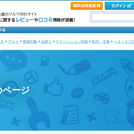
ズキ
>
アルト
>
整備手帳
>
足廻り
>
サスペンション関連
>
取付・交換
>
ベタベタプロジ
のページ