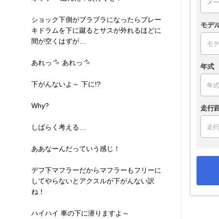
ショック下側がブラブラになったらブレー
モデ
キドラムを下に蹴るとサスが外れるほどに
間が空くはずが…
あれっ
あれっ
年式
下がんないよ～ 下に!?
Why?
走行
しばらく考える…
ああなーんだっていう感じ！
デフ下マフラーだからマフラーもフリーに
してやらないとアクスルが下がんない訳
ね！
ハイハイ 車の下に潜りますよ～