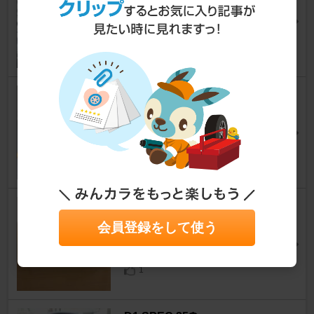
アルト
[HA12S/22S/23S/12V/23V]
rossorossoさん
1
スズキ純正 13インチブレーキ
キャリパー
アルト
[HA12S/22S/23S/12V/23V]
しびはげさん
7
スズキ(純正) インパネアッパー
ガーニッシュ
会員登録をして使う
アルト
[HA12S/22S/23S/12V/23V]
スペリオルさん
1