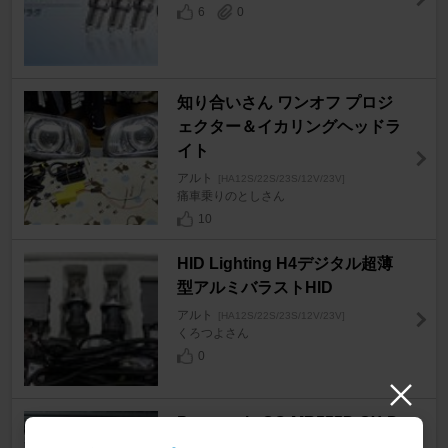
6
0
知り合いさん ワンオフ プロジ
ェクター＆イカリングヘッドラ
イト
アルト
[HA12S/22S/23S/12V/23V]
痛車乗りのとしさん
10
HID Lighting H4デジタル超薄
型アルミバラストHID
アルト
[HA12S/22S/23S/12V/23V]
くろつよさん
0
Panasonic CQ-MR555D CX-D
X555D