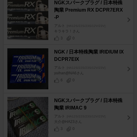
NGKスパークプラグ / 日本特殊
陶業 Premium RX DCPR7ERX
-P
アルト
[HA12S/22S/23S/12V/23V]
キラキラ！さん
3
0
NGK / 日本特殊陶業 IRIDIUM IX
DCPR7EIX
アルト
[HA12S/22S/23S/12V/23V]
yuihan@NA6さん
6
0
NGKスパークプラグ / 日本特殊
陶業 IRIMAC 9
アルト
[HA12S/22S/23S/12V/23V]
大介@HA23さん
3
0