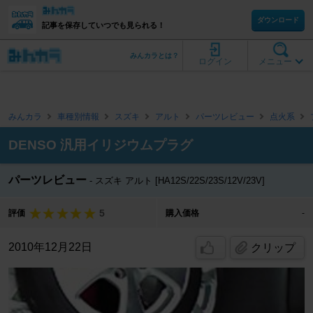
ダウンロード
記事を保存していつでも見られる！
みんカラとは？
ログイン
メニュー
みんカラ
車種別情報
スズキ
アルト
パーツレビュー
点火系
DENSO 汎用イリジウムプラグ
パーツレビュー
スズキ アルト [HA12S/22S/23S/12V/23V]
5
評価
購入価格
-
2010年12月22日
クリップ