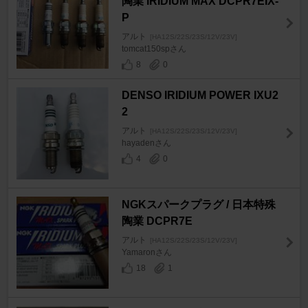
陶業 IRIDIUM MAX DCPR7EIX-
P
アルト
[HA12S/22S/23S/12V/23V]
tomcat150spさん
8
0
DENSO IRIDIUM POWER IXU2
2
アルト
[HA12S/22S/23S/12V/23V]
hayadenさん
4
0
NGKスパークプラグ / 日本特殊
陶業 DCPR7E
アルト
[HA12S/22S/23S/12V/23V]
Yamaronさん
18
1