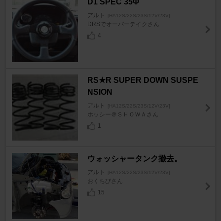
D1 SPEC 35Φ
アルト
[HA12S/22S/23S/12V/23V]
DRSでオーバーテイクさん
4
RS★R SUPER DOWN SUSPE
NSION
アルト
[HA12S/22S/23S/12V/23V]
ホッシー＠ＳＨＯＷＡさん
1
ウォッシャータンク撤去。
アルト
[HA12S/22S/23S/12V/23V]
おくちびさん
15