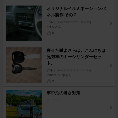
オリジナルイルミネーションパ
ネル製作 その２
アルト
[HA12S/22S/23S/12V/23V]
ｾﾝﾄｸﾝさん
0
痩せた鍵よさらば。こんにちは
兄弟車のキーシリンダーセッ
ト。
アルト
[HA12S/22S/23S/12V/23V]
tomcat150spさん
9
車中泊の暑さ対策
カーライフ