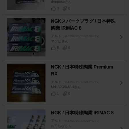
denpocoさん
3
0
NGKスパークプラグ / 日本特殊
陶業 IRIMAC 8
アルト
[HA12S/22S/23S/12V/23V]
マソビさん
5
0
NGK / 日本特殊陶業 Premium
RX
アルト
[HA12S/22S/23S/12V/23V]
MrHA23SMANさん
1
0
NGK / 日本特殊陶業 IRIMAC 8
アルト
[HA12S/22S/23S/12V/23V]
おくちびさん