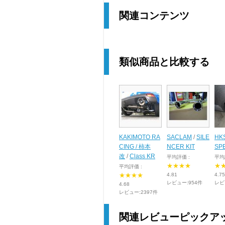
関連コンテンツ
類似商品と比較する
KAKIMOTO RA
SACLAM
/
SILE
HK
CING / 柿本
NCER KIT
SPE
改
/
Class KR
平均評価 :
平均
★★★★
★
平均評価 :
★★★★
4.81
4.75
レビュー:954件
レビ
4.68
レビュー:2397件
関連レビューピックア