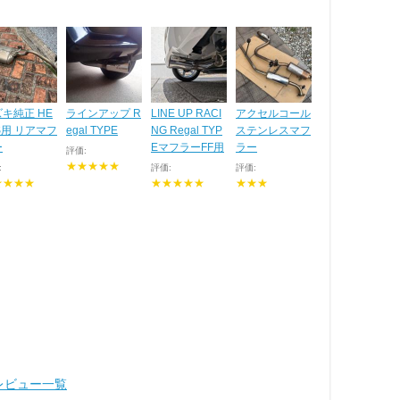
キ純正 HE
ラインアップ R
LINE UP RACI
アクセルコール
S用 リアマフ
egal TYPE
NG Regal TYP
ステンレスマフ
ー
EマフラーFF用
ラー
評価:
★★★★★
:
評価:
評価:
★★★★
★★★★★
★★★
ツレビュー一覧