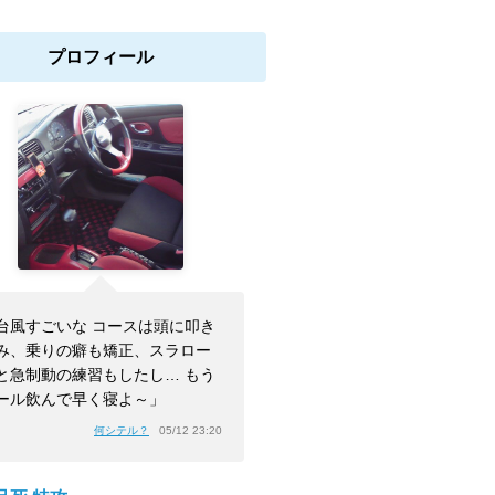
プロフィール
台風すごいな コースは頭に叩き
み、乗りの癖も矯正、スラロー
と急制動の練習もしたし… もう
ール飲んで早く寝よ～」
何シテル？
05/12 23:20