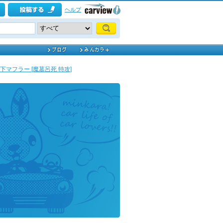
ヘルプ
下マフラー [魔墓呂死 特攻]