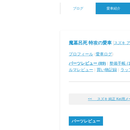
ブログ
愛車紹介
魔墓呂死 特攻の愛車
[
スズキ 
プロフィール
(
愛車ログ
)
パーツレビュー (89)
|
整備手帳 (1
ルマレビュー
|
買い物記録
|
ラッ
<< スズキ 純正 Kei用
パーツレビュー