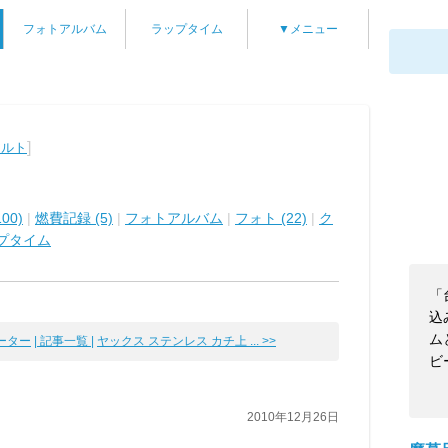
フォトアルバム
ラップタイム
▼メニュー
]
アルト
00)
|
燃費記録 (5)
|
フォトアルバム
|
フォト (22)
|
ク
プタイム
「
込
ム
メーター
| 記事一覧 |
ヤックス ステンレス カチ上 ... >>
ビ
2010年12月26日