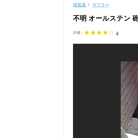
排気系
マフラー
不明 オールステン 
評価：
4