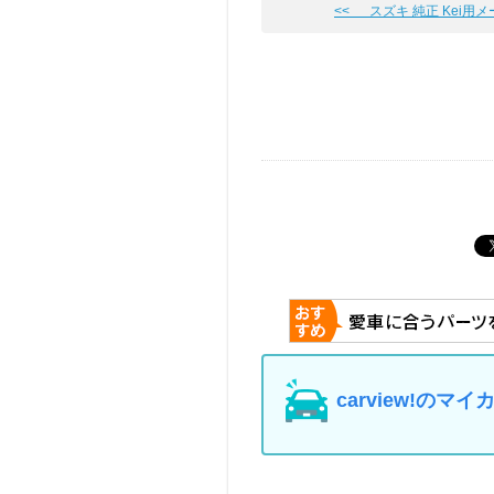
<< スズキ 純正 Kei用
carview!の