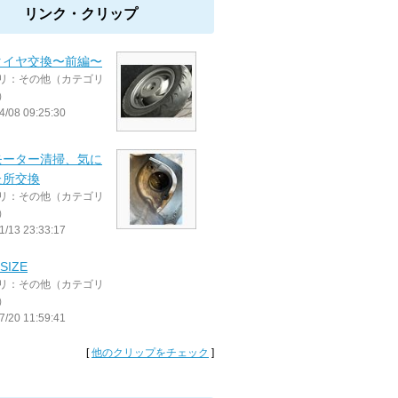
リンク・クリップ
タイヤ交換〜前編〜
リ：その他（カテゴリ
）
4/08 09:25:30
モーター清掃、気に
た所交換
リ：その他（カテゴリ
）
1/13 23:33:17
SIZE
リ：その他（カテゴリ
）
7/20 11:59:41
[
他のクリップをチェック
]