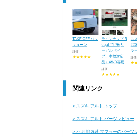
TAKE OFF バッ
ラインナップ R
スズ
キューン
egal TYPE(リ
22
ーガル タイ
ラ
評価:
プ、車検対応
★★★★★
評価
品）4WD専用
★
評価:
★★★★★
関連リンク
> スズキ アルト トップ
> スズキ アルト パーツレビュー
> 不明 排気系 マフラーのパー