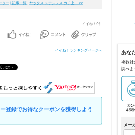
メーター
| 記事一覧 |
ヤックス ステンレス カチ上 ... >>
イイね！0件
イイね！ランキングページへ
あな
複数社
調べよ
マイカー登録でお得なクーポンを獲得しよう
メー