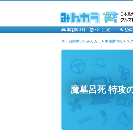
車・自動車SNSみんカラ
>
車種別情報
>
ス
魔墓呂死 特攻