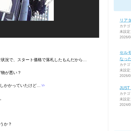
リア
カテゴ
未設定
2026/0
セル
なっ
な状況で、スタート価格で落札したもんだから…
カテゴ
未設定
ど物が悪い？
2026/0
しかかっていたけど…
JUST 
カテゴ
。
未設定
2024/0
うか？