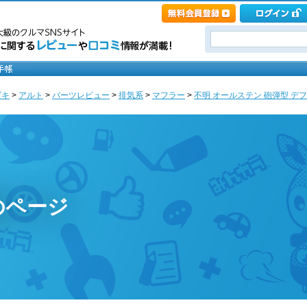
ズキ
>
アルト
>
パーツレビュー
>
排気系
>
マフラー
>
不明 オールステン 砲弾型 デフ
のページ