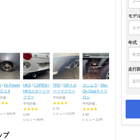
モデ
年式
走行
S
/
Hi-Power
HKS
/
COPEN×
TRD
/
GRスポ
ヨシムラ
/
Slip-
C-L II
HKSスポーツマ
ーツマフラー
On Ovalサイク
フラー
ロン
評価 :
平均評価 :
★★★
★★★★
平均評価 :
平均評価 :
★★★★
4.70
★★★★
ュー:691件
レビュー:112件
4.85
4.86
レビュー:60件
レビュー:22件
ップ