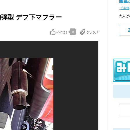
魔墓
[
千葉県
砲弾型 デフ下マフラー
大人げ
0