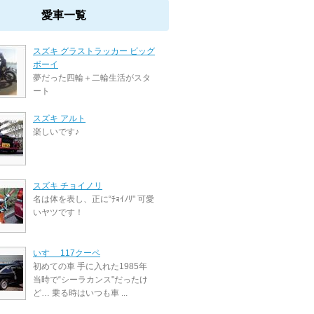
愛車一覧
スズキ グラストラッカー ビッグ
ボーイ
夢だった四輪＋二輪生活がスタ
ート
スズキ アルト
楽しいです♪
スズキ チョイノリ
名は体を表し、正に“ﾁｮｲﾉﾘ" 可愛
いヤツです！
いすゞ 117クーペ
初めての車 手に入れた1985年
当時で“シーラカンス"だったけ
ど… 乗る時はいつも車 ...