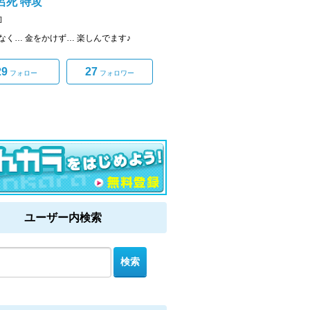
呂死 特攻
]
なく… 金をかけず… 楽しんでます♪
29
27
フォロー
フォロワー
ユーザー内検索