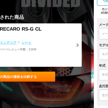
された商品
メー
RECARO RS-G CL
インテリア
シート
モデ
パーツレビュー件数：216件
年式
の商品の価格を比較する
走行