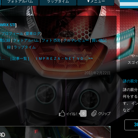
フォトアルバム
ラップタイム
▼メニュー
]
RX STI
プロフィール
(
愛車ログ
)
費記録
|
フォトアルバム
|
フォト (53)
|
クルマレビュー
|
買い物記
録
|
ラップタイム
「や～
..
| 記事一覧 |
ＩＭＰＲＥＺＡ－ＮＥＴ ＶＤ ... >>
スゴ
2011年2月22日
謎の親分
謎の親分
何をする
す。 イ
など ...
0
3