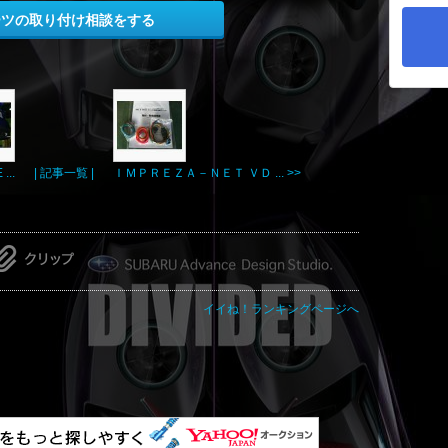
ーツの取り付け相談をする
..
| 記事一覧 |
ＩＭＰＲＥＺＡ－ＮＥＴ ＶＤ ... >>
イイね！ランキングページへ