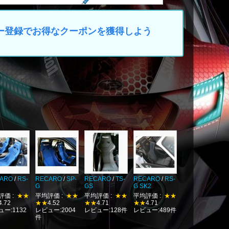
マイカー登録でお得なクーポンを獲得しよう
ARO
/
RS-
RECARO
/
SP-
RECARO
/
TS-
RECARO
/
RS-
G
GS
G SK2
評価 :
★★
平均評価 :
★★
平均評価 :
★★
平均評価 :
★★
4.72
★★
4.52
★★
4.71
★★
4.71
ー:1132
レビュー:2004
レビュー:128件
レビュー:489件
件