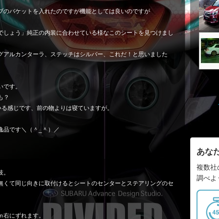
ブのバケットを入れたのですが機能としては良いのですが
でしょう」純正の内装に合わせている様なこのシートを見つけまし
グアルカンターラ、ステッチはシルバー、これだ！と思いました
いです。
も？
いる感じです、前の物よりは寝ていますが。
逸品です＼（＾_＾）／
あな
。
複数社
技。
調べよ
無くて同じ向きに取付けるとシートのセンターとステアリングのセ
ｍ右にずれます。