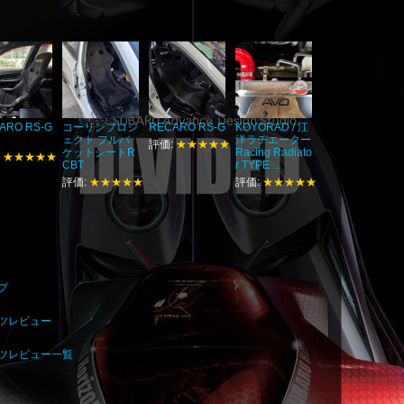
ARO RS-G
コーリンプロジ
RECARO RS-G
KOYORAD / 江
ェクト フルバ
洋ラヂエーター
評価:
★★★★★
ケットシートR
Racing Radiato
:
★★★★★
CBT
r TYPE ...
評価:
★★★★★
評価:
★★★★★
ップ
パーツレビュー
ーツレビュー一覧