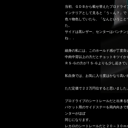
当初、ＧＤＢから載せ替えたプロドライ
インテリアとして見ると「う～ん？」で
色々物色していたら、「なんということ
た。
サイドは黒レザー、センターはパンチン
ね．．
細身の私には、このホールド感が丁度良
中肉中背以上の方だとチョットキツイか
ＲＳ-Ｇの方がＴＳ-Ｇよりも少し起きて
私自身では、お気に入り度はかなり高い
ただ定価で２２万円位すると思いました
プロドライブのシートレールだと出来る
バケット用のサイドステーを両内向きで
ンターがほぼ
同じになります。
レカロのシートレールだと２０～３０ｍ