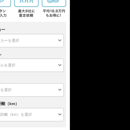
カー
ル
距離（km）