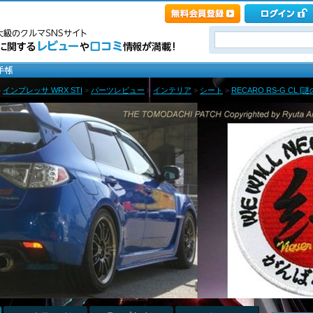
>
インプレッサ WRX STI
>
パーツレビュー
>
インテリア
>
シート
>
RECARO RS-G CL [