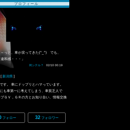
プロフィール
～っと、車が戻ってきた(^_^) でも、
イ違和感・・・」
何シテル？
02/10 00:19
[
新潟県
]
です。 車にドップリとハマっています。
にも車第一に考えてしまう、車貧乏人で
ンプＧＶ，ＧＲの方とお知り合い、情報交換
0
32
フォロー
フォロワー