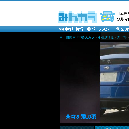
車・自動車SNSみんカラ
>
車種別情報
>
スバル
蒼穹を飛ぶ羽