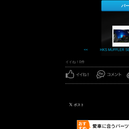
パ
<< HKS MUFFLER SE .
イイね！0件