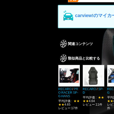
carview!の
関連コンテンツ
類似商品と比較する
RECARO
/
PR
RECARO
/
SP-
REC
O RACER SP-
D
G
G HANS
平均評価 :
★★
平均
平均評価 :
★★
★★
4.64
★★
★★
4.65
レビュー:11件
レビュ
レビュー:17件
件