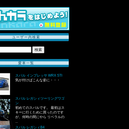
ユーザー内検索
愛車一覧
スバル インプレッサ WRX STI
気が付けばこんな姿に・・・
スバル レガシィツーリングワゴ
ン
初めてのスバルです。 最初はス
キーに行くために買ったのです
が、何時の間にやら リベラルの
...
スバル レガシィB4