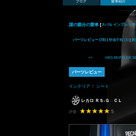
ブログ
愛車紹介
謎の親分の愛車
[
スバル インプレッサ W
パーツレビュー (78)
|
整備手帳 (3)
|
燃
<< HKS MUFFLER SE .
パーツレビュー
インテリア
シート
レカロ ＲＳ-Ｇ ＣＬ
5
評価：