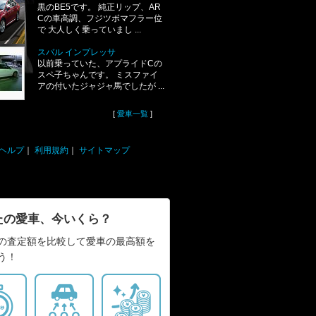
黒のBE5です。 純正リップ、AR
Cの車高調、フジツボマフラー位
で 大人しく乗っていまし ...
スバル インプレッサ
以前乗っていた、アプライドCの
スペ子ちゃんです。 ミスファイ
アの付いたジャジャ馬でしたが ...
[
愛車一覧
]
ヘルプ
｜
利用規約
｜
サイトマップ
たの愛車、今いくら？
の査定額を比較して愛車の最高額を
う！