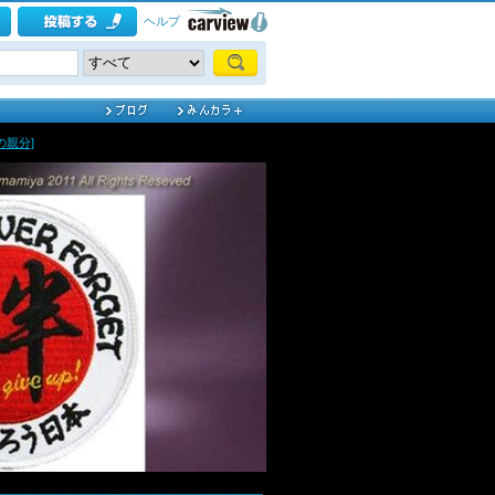
ヘルプ
謎の親分]