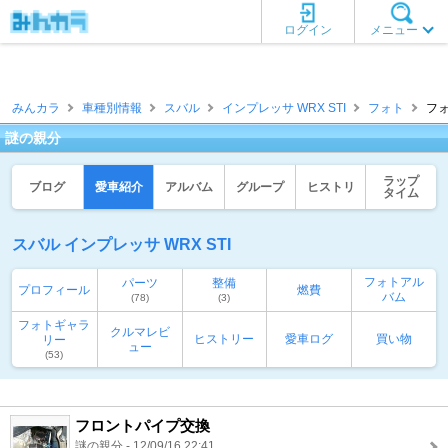
ログイン
メニュー
みんカラ
車種別情報
スバル
インプレッサ WRX STI
フォト
フォ
謎の親分
ラップ
ブログ
愛車紹介
アルバム
グループ
ヒストリ
タイム
スバル インプレッサ WRX STI
フォトアル
パーツ
整備
プロフィール
燃費
バム
(78)
(3)
フォトギャラ
クルマレビ
ヒストリー
愛車ログ
買い物
リー
ュー
(53)
フロントパイプ交換
謎の親分 - 12/09/16 22:41