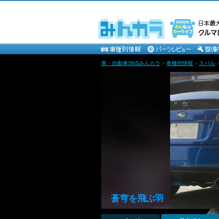
車・自動車SNSみんカラ
>
車種別情報
>
スバル
蒼穹を飛ぶ羽