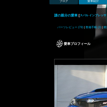
ブログ
愛車紹介
謎の親分の愛車
[
スバル インプレッサ W
パーツレビュー (78)
|
整備手帳 (3)
|
燃
愛車プロフィール