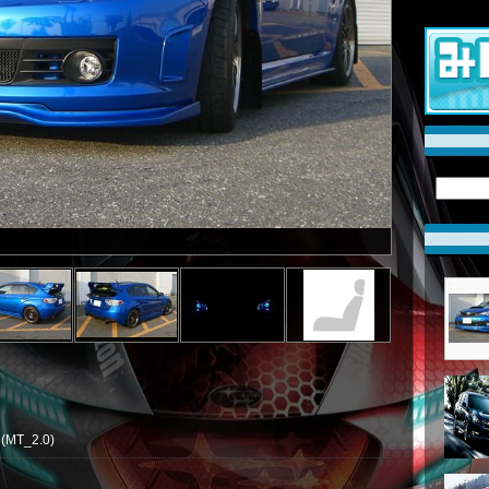
(MT_2.0)