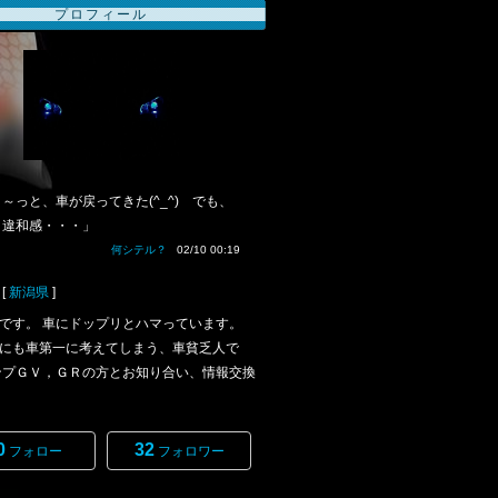
プロフィール
～っと、車が戻ってきた(^_^) でも、
イ違和感・・・」
何シテル？
02/10 00:19
[
新潟県
]
です。 車にドップリとハマっています。
にも車第一に考えてしまう、車貧乏人で
ンプＧＶ，ＧＲの方とお知り合い、情報交換
0
32
フォロー
フォロワー