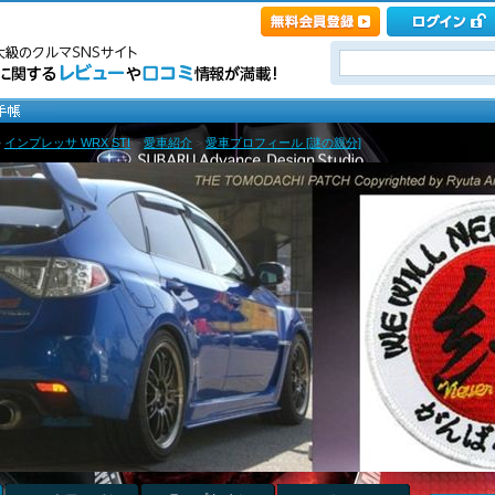
>
インプレッサ WRX STI
>
愛車紹介
>
愛車プロフィール [謎の親分]