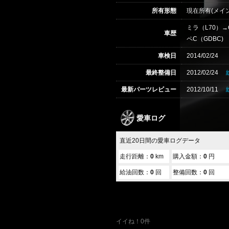
所有形態
現在所有(メイン
ミラ（L70）→
車歴
ペC（GDBC)
車検日
2014/02/24
最終整備日
2012/02/24
最新パーツレビュー
2012/10/11
愛車ログ
直近20日間の愛車ログデータ
走行距離：
0
km
購入金額：
0
円
給油回数：
0
回
整備回数：
0
回
イイね！0件