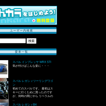
ユーザー内検索
愛車一覧
スバル インプレッサ WRX STI
気が付けばこんな姿に・・・
スバル レガシィツーリングワゴ
ン
初めてのスバルです。 最初はス
キーに行くために買ったのです
が、何時の間にやら リベラルの
...
スバル レガシィB4