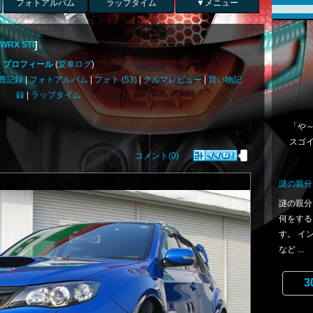
フォトアルバム
ラップタイム
▼メニュー
]
RX STI
プロフィール
(
愛車ログ
)
費記録
|
フォトアルバム
|
フォト (53)
|
クルマレビュー
|
買い物記
録
|
ラップタイム
「や～
スゴ
コメント(0)
謎の親分
謎の親分
何をする
す。 イ
など ...
3