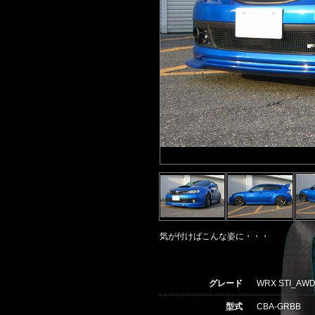
気が付けばこんな姿に・・・
グレード
WRX STI_AWD
型式
CBA-GRBB