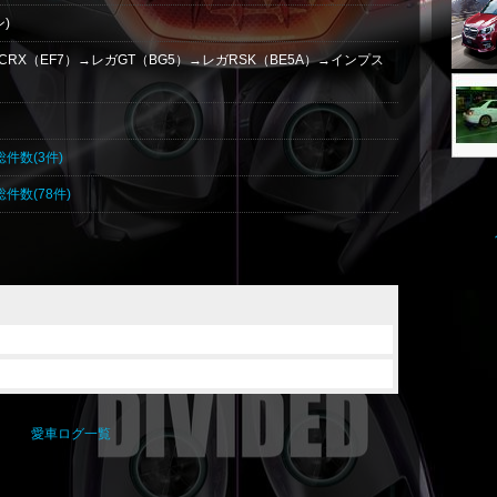
)
CRX（EF7）→レガGT（BG5）→レガRSK（BE5A）→インプス
総件数(3件)
総件数(78件)
愛車ログ一覧