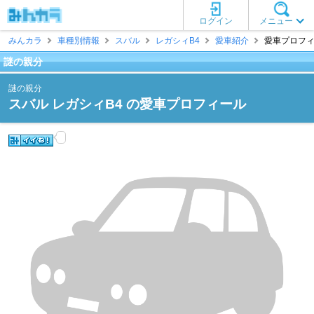
ログイン
メニュー
みんカラ
車種別情報
スバル
レガシィB4
愛車紹介
愛車プロフィ
謎の親分
謎の親分
スバル レガシィB4 の愛車プロフィール