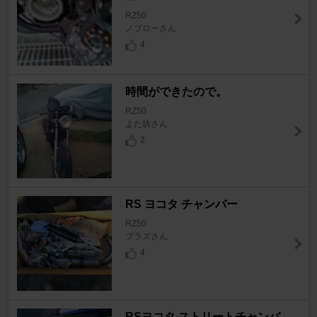
RZ50
ノブローさん
4
時間ができたので。
RZ50
よた坊さん
2
RS ヨコタ チャンバー
RZ50
プラズさん
4
RSヨコタ ストリートチャンバ