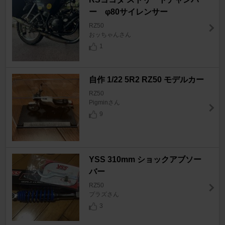
ー φ80サイレンサー
RZ50
おッちゃんさん
1
自作 1/22 5R2 RZ50 モデルカー
RZ50
Pigminさん
9
YSS 310mm ショックアブソー
バー
RZ50
プラズさん
3