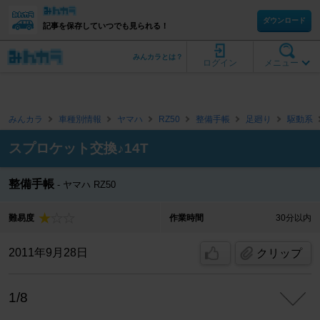
ダウンロード
記事を保存していつでも見られる！
みんカラとは？
ログイン
メニュー
みんカラ
車種別情報
ヤマハ
RZ50
整備手帳
足廻り
駆動系
スプロケット交換♪14T
整備手帳
ヤマハ RZ50
難易度
作業時間
30分以内
2011年9月28日
クリップ
1/8