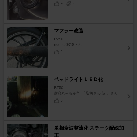
4
2
マフラー改造
RZ50
negoto0318さん
4
ベッドライトＬＥＤ化
RZ50
射命丸＠もみ単_「足柄さん(仮)」さん
6
単相全波整流化 ステータ配線加
工