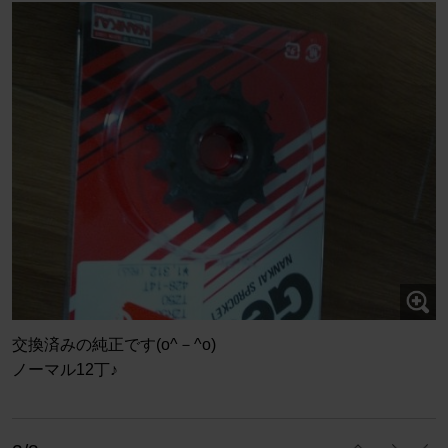
交換済みの純正です(o^－^o)
ノーマル12丁♪