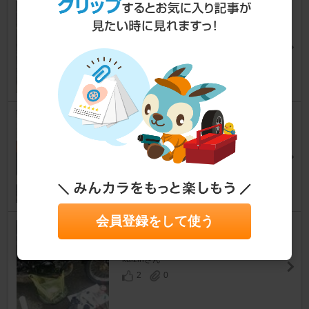
チェーンとスプロケ交換。
RZ50
ノブローさん
6
0
チェーン交換
RZ50
volleyballさん
2
0
会員登録をして使う
RZ50 クラッチ交換
RZ50
kaizinさん
2
0