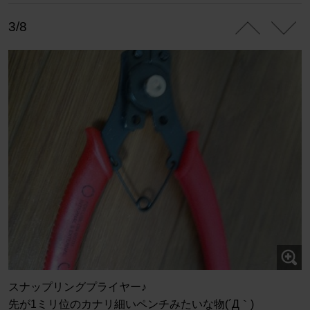
3/8
スナップリングプライヤー♪
先が1ミリ位のカナリ細いペンチみたいな物(´Д｀)