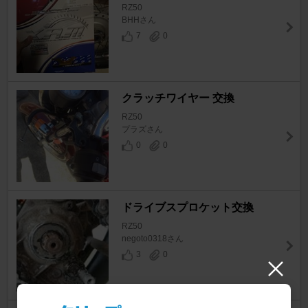
RZ50
BHHさん
7
0
クラッチワイヤー 交換
RZ50
プラズさん
0
0
ドライブスプロケット交換
RZ50
negoto0318さん
3
0