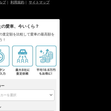
ルプ
｜
利用規約
｜
サイトマップ
たの愛車、今いくら？
の査定額を比較して愛車の最高額を
う！
カー
ル