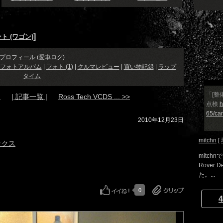
]
ト (ワゴン)
プロフィール
(
愛車ログ
)
フォトアルバム
|
フォト (1)
|
クルマレビュー
|
買い物記録
|
ラップ
タイム
「[整
.
| 記事一覧 |
Ross Tech VCDS ... >>
点検
h
65/ca
2010年12月23日
mitchn
[
ックス
mitchnで
Rover 
た。...
0
4