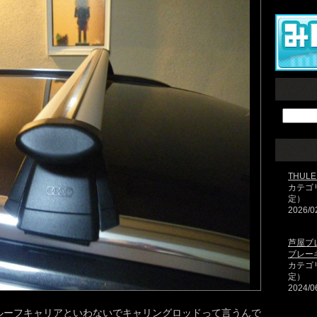
THULE 
カテゴ
定）
2026/0
芦屋ブ
ブレー
カテゴ
定）
2024/0
とか、ルーフキャリアといわないでキャリングロッドって言うんで