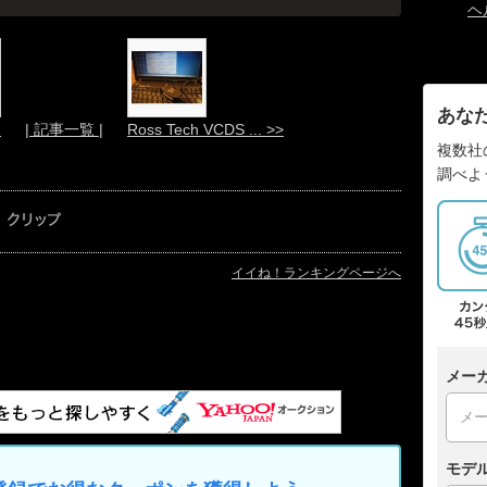
ヘ
あな
.
| 記事一覧 |
Ross Tech VCDS ... >>
複数社
調べよ
イイね！ランキングページへ
メー
モデ