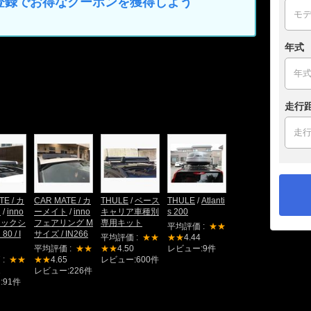
カー登録でお得なクーポンを獲得しよう
年式
走行
TE / カ
CAR MATE / カ
THULE
/
ベース
THULE
/
Atlanti
ト
/
inno
ーメイト
/
inno
キャリア車種別
s 200
ラックシ
フェアリング M
専用キット
平均評価 :
★★
0 / I
サイズ / IN266
平均評価 :
★★
★★
4.44
平均評価 :
★★
★★
4.50
レビュー:9件
 :
★★
★★
4.65
レビュー:600件
1
レビュー:226件
:91件