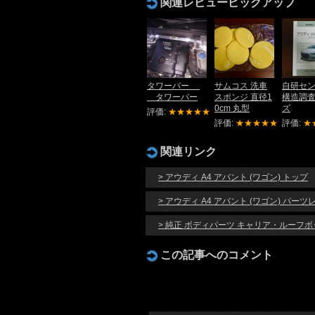
関連レビューピックアップ
タワーバー
サムコス 洗車
自研セ
タワーバー
スポンジ 直径1
構造調
0cm 丸型
ズ
評価:
★★★★★
評価:
★★★★★
評価:
★
関連リンク
> アウディ A4 アバント (ワゴン) トップ
> アウディ A4 アバント (ワゴン) パー
> 純正 ボディパーツ キャリア・ルーフ
この記事へのコメント