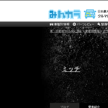
車・自動車SNSみんカラ
>
車種別情報
>
ア
ミッチ
ブログ
愛車紹介