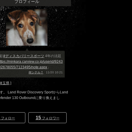
プロフィール
備]
#ディスカバリースポーツ
4年の法廷
ttps://minkara.carview.co.jp/userid/9243
r/2678055/7123495/note.aspx
」
何シテル？
11/20 10:21
埼玉県
]
す。 Land Rover Discovery SportからLand
Defender 130 Outboundに乗り換えまし
15
フォロー
フォロワー