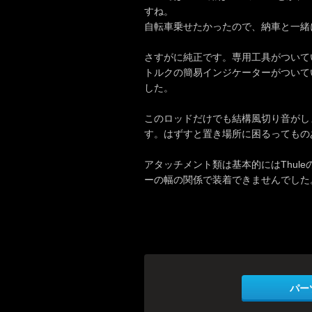
すね。
自転車乗せたかったので、納車と一緒
さすがに純正です。専用工具がついて
トルクの簡易インジケーターがついて
した。
このロッドだけでも結構風切り音がし
す。はずすと置き場所に困るってもの
アタッチメント類は基本的にはThule
ーの幅の関係で装着できませんでした
パー