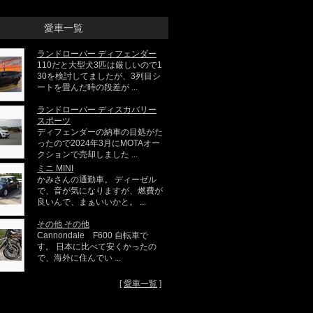
愛車一覧
ランドローバー ディフェンダー
110だと大型犬3匹は厳しいので1
30を検討してましたが、3列目シ
ートを畳んだ時の段差が ...
ランドローバー ディスカバリー
スポーツ
ディフェンダーの納車の目処がた
ったので2024年3月にMOTAオー
クションで売却しました ...
ミニ MINI
かみさんの通勤車。 ディーゼル
で、音が気になりますが、燃費が
良いんで、まぁいいかと。 ...
その他 その他
Cannondale F600 自転車で
す。 日本に比べて安くかったの
で、海外に住んでい ...
[
愛車一覧
]