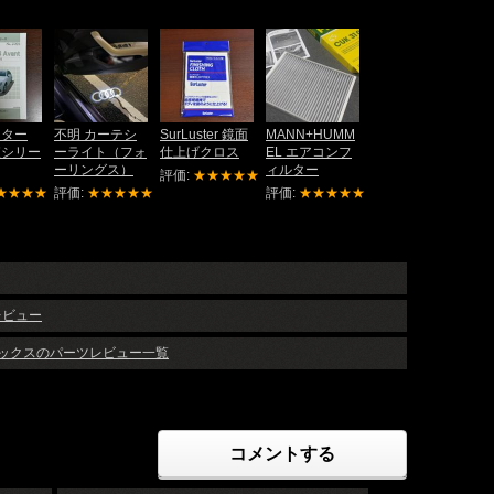
ンター
不明 カーテシ
SurLuster 鏡面
MANN+HUMM
査シリー
ーライト（フォ
仕上げクロス
EL エアコンフ
ーリングス）
ィルター
評価:
★★★★★
★★★★
評価:
★★★★★
評価:
★★★★★
ツレビュー
ボックスのパーツレビュー一覧
コメントする