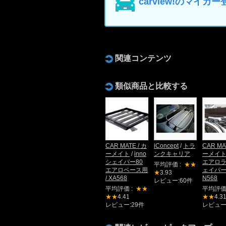
carview!のマイ
関連コンテンツ
類似商品と比較する
CAR MATE / カ
iConcept
/
トラ
CAR MA
ーメイト
/
inno
ンクキャリア
ーメイ
シェイパー80
エアロ
平均評価 :
★★
エアロベース用
ェイパー 8
★
3.93
/ XA568
N568
レビュー:60件
平均評価 :
★★
平均評価
★★
4.41
★★
4.3
レビュー:29件
レビュー