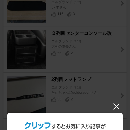
エルグランド
[E52]
い ずさん
116
3
２列目センターコンソール改
エルグランド
[E52]
大和の課長さん
56
2
2列目フットランプ
エルグランド
[E52]
たかちゃん@goldoragonさん
53
2
セレナパーソナルテーブル