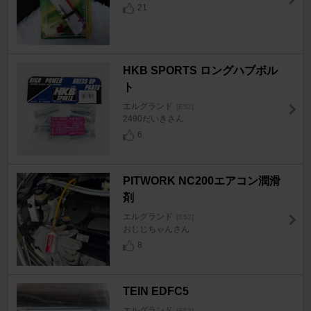
21
HKB SPORTS ロングハブボル
ト
エルグランド
[E52]
2490だいきさん
6
PITWORK NC200エアコン潤滑
剤
エルグランド
[E52]
おじじちゃんさん
8
TEIN EDFC5
エルグランド
[E52]