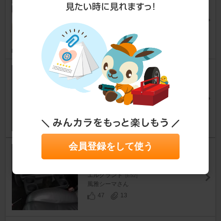
エルグランド
[E52]
arden.aj.4さん
41
17
運転席、助手席足元のLED化
エルグランド
[E52]
masaXさん
9
13
会員登録をして使う
社外センターコンソールＢＯＸ
を加工して２列目へ
エルグランド
[E52]
風雅シーマさん
47
13