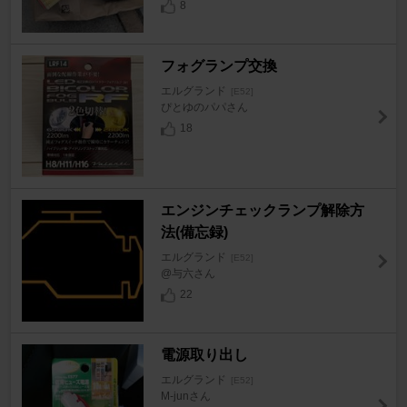
8
フォグランプ交換
エルグランド
[E52]
ぴとゆのパパさん
18
エンジンチェックランプ解除方
法(備忘録)
エルグランド
[E52]
@与六さん
22
電源取り出し
エルグランド
[E52]
M-junさん