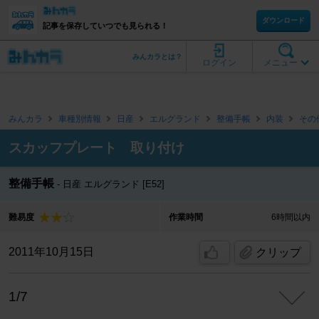
ダウンロード
記事を保存していつでも見られる！
みんカラとは？
ログイン
メニュー
みんカラ
車種別情報
日産
エルグランド
整備手帳
内装
その
スカッフプレート 取り付け
整備手帳
日産 エルグランド [E52]
難易度
作業時間
6時間以内
2011年10月15日
クリップ
1/7