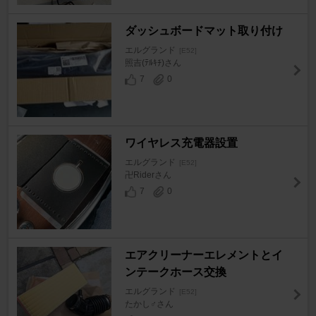
ダッシュボードマット取り付け
エルグランド
[E52]
照吉(ﾃﾙｷﾁ)さん
7
0
ワイヤレス充電器設置
エルグランド
[E52]
卍Riderさん
7
0
エアクリーナーエレメントとイ
ンテークホース交換
エルグランド
[E52]
たかし♂さん