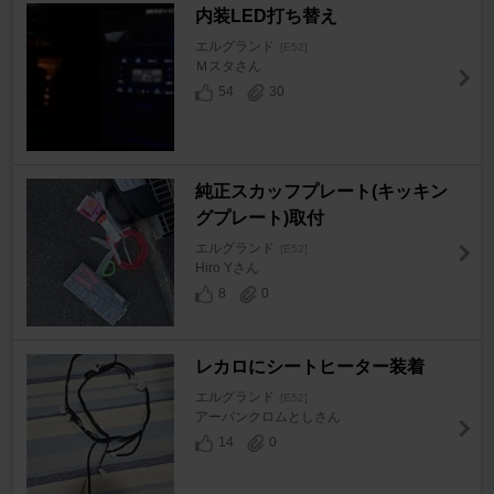
内装LED打ち替え
エルグランド
[E52]
Ｍスタさん
54
30
純正スカッフプレート(キッキン
グプレート)取付
エルグランド
[E52]
Hiro Yさん
8
0
レカロにシートヒーター装着
エルグランド
[E52]
アーバンクロムとしさん
14
0