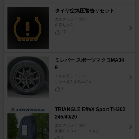
タイヤ空気圧警告リセット
エルグランド
[E52]
山育ちさん
27
ミレバー スポーツマクロMA34
9
エルグランド
[E52]
しゃっきんまみれさん
7
TRIANGLE EffeX Sport TH202
245/40/20
エルグランド
[E52]
風雅ＦＵＧＡ・・・１さん
7