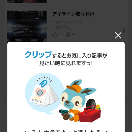
アイライン取り付け
エルグランド
[E52]
える吉さん
62
3
ディーラーOPナビをステアリ
ングスイッチで！
エルグランド
[E52]
てひあゆさん
59
21
パワーウインドウ・オート化
エルグランド
[E52]
北国のビールさん
63
14