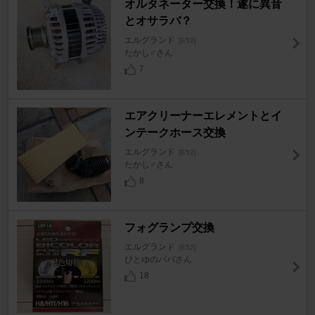
オルタネーター交換！遂に異音
とオサラバ？
エルグランド
[E52]
たかし♂さん
7
エアクリーナーエレメントとイ
ンテークホース交換
エルグランド
[E52]
たかし♂さん
8
フォグランプ交換
エルグランド
[E52]
ぴとゆのパパさん
18