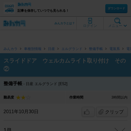
ダウンロード
記事を保存していつでも見られる！
みんカラとは？
ログイン
メニュー
みんカラ
車種別情報
日産
エルグランド
整備手帳
電装系
電
スライドドア ウェルカムライト取り付け その
②
整備手帳
日産 エルグランド [E52]
難易度
作業時間
3時間以内
2011年10月30日
クリップ
1/8