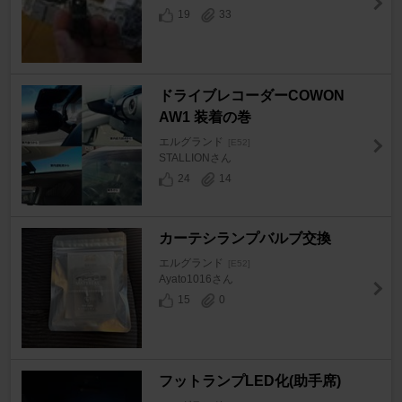
19
33
ドライブレコーダーCOWON
AW1 装着の巻
エルグランド
[E52]
STALLIONさん
24
14
カーテシランプバルブ交換
エルグランド
[E52]
Ayato1016さん
15
0
フットランプLED化(助手席)