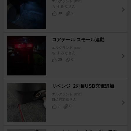
エルグランド
[E52]
ち り み なさん
30
2
ロアテール スモール連動
エルグランド
[E52]
ち り み なさん
20
0
リベンジ_2列目USB充電追加
エルグランド
[E52]
自己満野郎さん
7
0