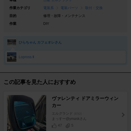
車種
日産 エルグランド
作業カテゴリ
電装系
電装パーツ
取付・交換
目的
修理・故障・メンテナンス
作業
DIY
ひらちゃん カフェオレさん
Lopross Ⅱ
この記事を見た人におすすめ
ヴァレンティ ドアミラーウィン
カー
エルグランド
[E52]
まっすー@ymaskさん
47
5