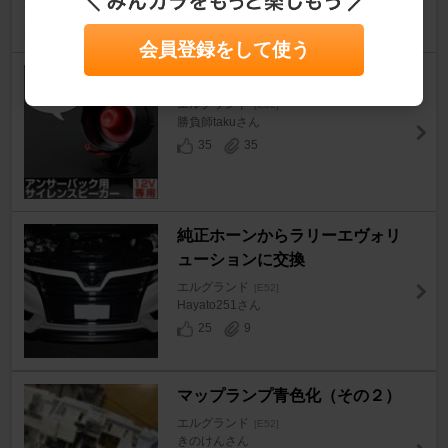
会員登録をして使う
アンサーバックの取り付け
エルグランド
[E52]
勝負師takuさん
35
35
純正ホーンからラリーエヴォリ
ューションに交換
エルグランド
[E52]
Hayato251さん
25
9
マップランプ青色化（その２）
エルグランド
[E52]
きのけんさん